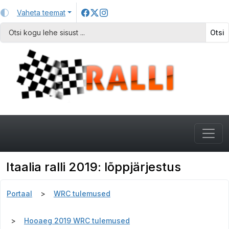
Vaheta teemat
Otsi
Itaalia ralli 2019: lõppjärjestus
Portaal
WRC tulemused
Hooaeg 2019 WRC tulemused