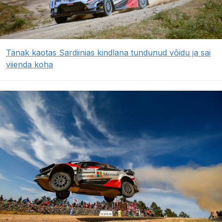
Tänak kaotas Sardiinias kindlana tundunud võidu ja sai
viienda koha