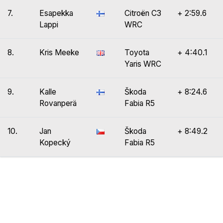
7.
Esapekka
Citroën C3
+ 2:59.6
Lappi
WRC
8.
Kris Meeke
Toyota
+ 4:40.1
Yaris WRC
9.
Kalle
Škoda
+ 8:24.6
Rovanperä
Fabia R5
10.
Jan
Škoda
+ 8:49.2
Kopecký
Fabia R5