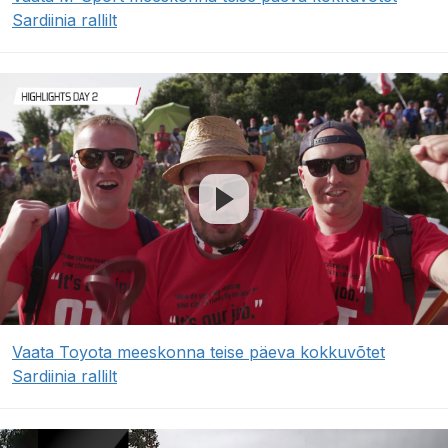
Sardiinia rallilt
Vaata Toyota meeskonna teise päeva kokkuvõtet
Sardiinia rallilt