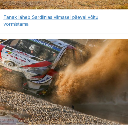
Tänak läheb Sardiinias viimasel päeval võitu
vormistama