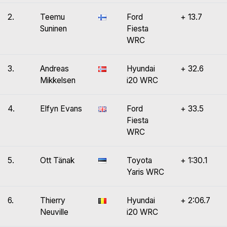
2.
Teemu
Ford
+ 13.7
Suninen
Fiesta
WRC
3.
Andreas
Hyundai
+ 32.6
Mikkelsen
i20 WRC
4.
Elfyn Evans
Ford
+ 33.5
Fiesta
WRC
5.
Ott Tänak
Toyota
+ 1:30.1
Yaris WRC
6.
Thierry
Hyundai
+ 2:06.7
Neuville
i20 WRC