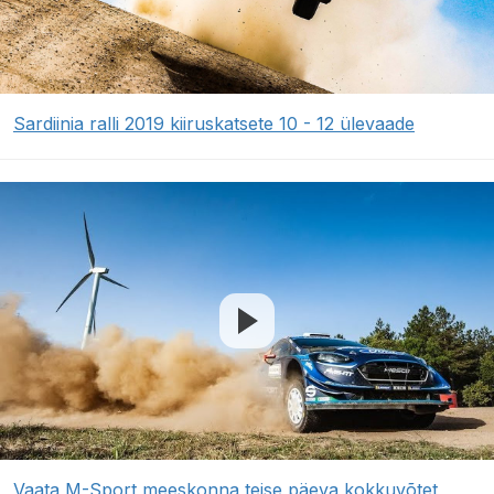
Sardiinia ralli 2019 kiiruskatsete 10 - 12 ülevaade
Vaata M-Sport meeskonna teise päeva kokkuvõtet