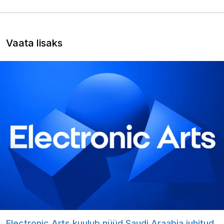
Vaata lisaks
Electronic Arts kuulub nüüd Saudi Araabia juhitud