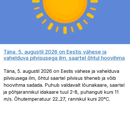
Täna, 5. augustil 2026 on Eestis vähese ja
vahelduva pilvisusega ilm, saartel õhtul hoovihma
Täna, 5. augustil 2026 on Eestis vähese ja vahelduva
pilvisusega ilm, õhtul saartel pilvisus tiheneb ja võib
hoovihma sadada. Puhub valdavalt lõunakaare, saartel
ja põhjarannikul idakaare tuul 2-8, puhanguti kuni 11
m/s. Õhutemperatuur 22..27, rannikul kuni 20°C.