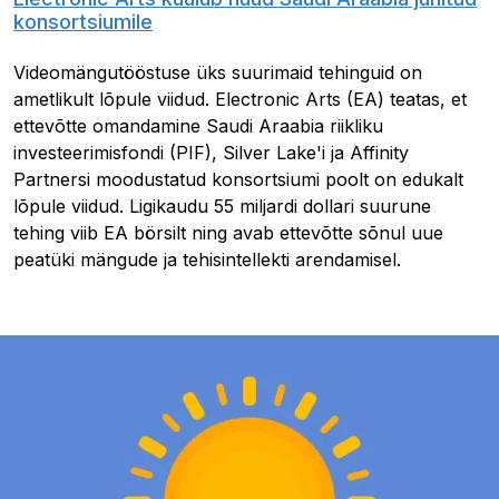
konsortsiumile
Videomängutööstuse üks suurimaid tehinguid on
ametlikult lõpule viidud. Electronic Arts (EA) teatas, et
ettevõtte omandamine Saudi Araabia riikliku
investeerimisfondi (PIF), Silver Lake'i ja Affinity
Partnersi moodustatud konsortsiumi poolt on edukalt
lõpule viidud. Ligikaudu 55 miljardi dollari suurune
tehing viib EA börsilt ning avab ettevõtte sõnul uue
peatüki mängude ja tehisintellekti arendamisel.