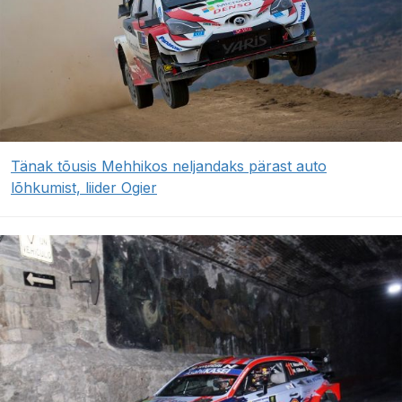
Tänak tõusis Mehhikos neljandaks pärast auto
lõhkumist, liider Ogier