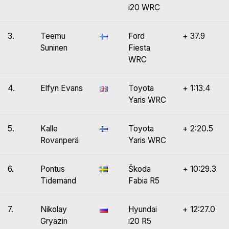
i20 WRC
3.
Teemu
Ford
+ 37.9
Suninen
Fiesta
WRC
4.
Elfyn Evans
Toyota
+ 1:13.4
Yaris WRC
5.
Kalle
Toyota
+ 2:20.5
Rovanperä
Yaris WRC
6.
Pontus
Škoda
+ 10:29.3
Tidemand
Fabia R5
7.
Nikolay
Hyundai
+ 12:27.0
Gryazin
i20 R5