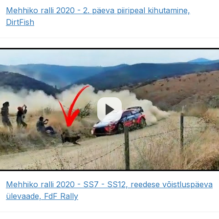
Mehhiko ralli 2020 - 2. päeva piiripeal kihutamine,
DirtFish
Mehhiko ralli 2020 - SS7 - SS12, reedese võistluspäeva
ülevaade, FdF Rally