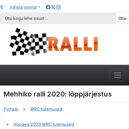
Vaheta teemat
Otsi
Mehhiko ralli 2020: lõppjärjestus
Portaal
WRC tulemused
Hooaeg 2020 WRC tulemused