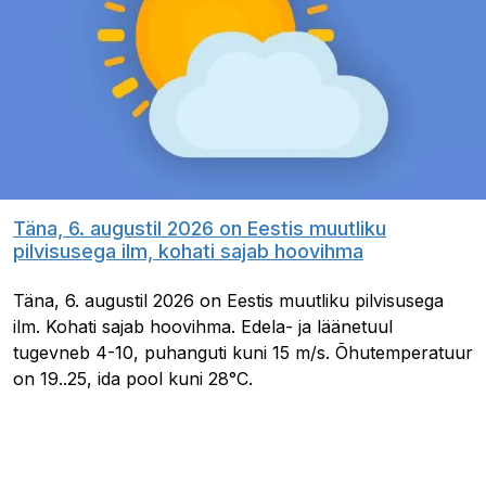
Täna, 6. augustil 2026 on Eestis muutliku
pilvisusega ilm, kohati sajab hoovihma
Täna, 6. augustil 2026 on Eestis muutliku pilvisusega
ilm. Kohati sajab hoovihma. Edela- ja läänetuul
tugevneb 4-10, puhanguti kuni 15 m/s. Õhutemperatuur
on 19..25, ida pool kuni 28°C.