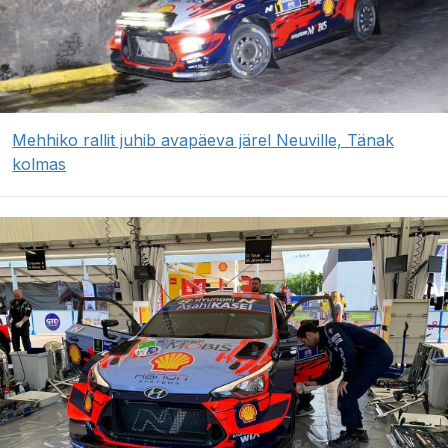
Mehhiko rallit juhib avapäeva järel Neuville, Tänak
kolmas