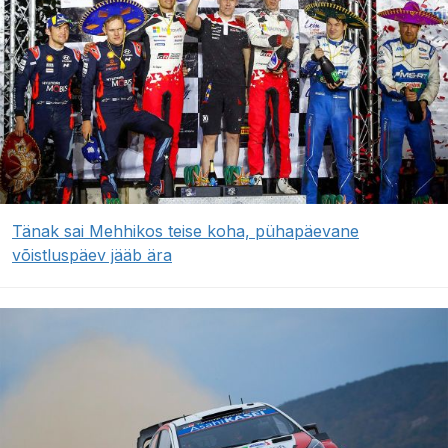
Tänak sai Mehhikos teise koha, pühapäevane
võistluspäev jääb ära