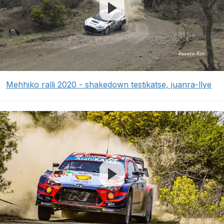
Mehhiko ralli 2020 - shakedown testikatse, juanra-llye