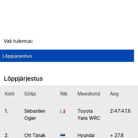
Vali tulemus:
Lõppjärjestus
Lõppjärjestus
Koht
Sõitja
Riik
Meeskond
Aeg
1.
Sébastien
Toyota
2:47:47.6
Ogier
Yaris WRC
2.
Ott Tänak
Hyundai
+ 27.8