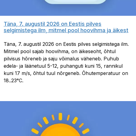
Täna, 7. augustil 2026 on Eestis pilves
selgimistega ilm, mitmel pool hoovihma ja äikest
Täna, 7. augustil 2026 on Eestis pilves selgimistega ilm.
Mitmel pool sajab hoovihma, on äikeseoht, õhtul
pilvisus hõreneb ja saju võimalus väheneb. Puhub
edela- ja läänetuul 5-12, puhanguti kuni 15, rannikul
kuni 17 m/s, õhtul tuul nõrgeneb. Õhutemperatuur on
18..23°C.