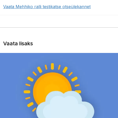
Vaata Mehhiko ralli testikatse otseülekannet
Vaata lisaks