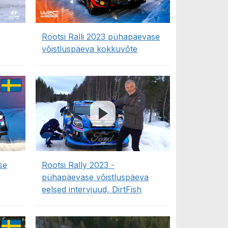
Rootsi Ralli 2023 pühapäevase
võistluspäeva kokkuvõte
se
Rootsi Rally 2023 -
pühapäevase võistluspäeva
eelsed intervjuud, DirtFish