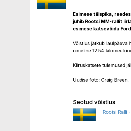
Esimese täispika, reedese
juhib Rootsi MM-rallit iir
esimese katsevõidu Fordi
Võistlus jätkub laulpäeva
nimeline 12.54 kilomeetrine
Kiiruskatsete tulemused jäl
Uudise foto: Craig Breen
Seotud võistlus
Rootsi Ralli