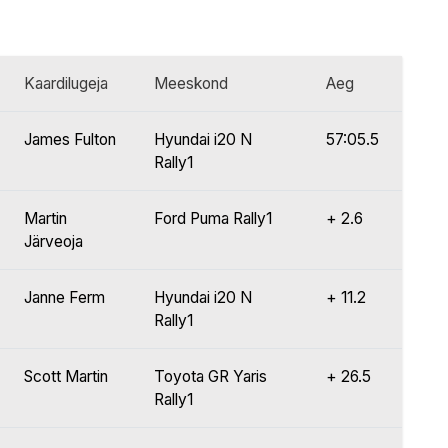
Kaardilugeja
Meeskond
Aeg
James Fulton
Hyundai i20 N
57:05.5
Rally1
Martin
Ford Puma Rally1
+ 2.6
Järveoja
Janne Ferm
Hyundai i20 N
+ 11.2
Rally1
Scott Martin
Toyota GR Yaris
+ 26.5
Rally1