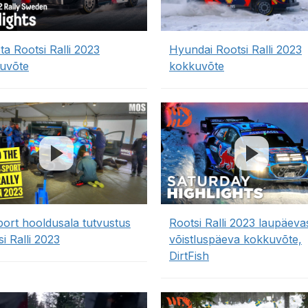
ta Rootsi Ralli 2023
Hyundai Rootsi Ralli 2023
uvõte
kokkuvõte
ort hooldusala tutvustus
Rootsi Ralli 2023 laupäeva
i Ralli 2023
võistluspäeva kokkuvõte,
DirtFish