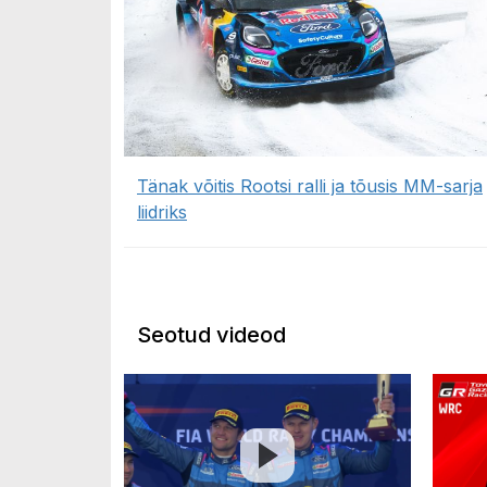
Tänak võitis Rootsi ralli ja tõusis MM-sarja
liidriks
Seotud videod