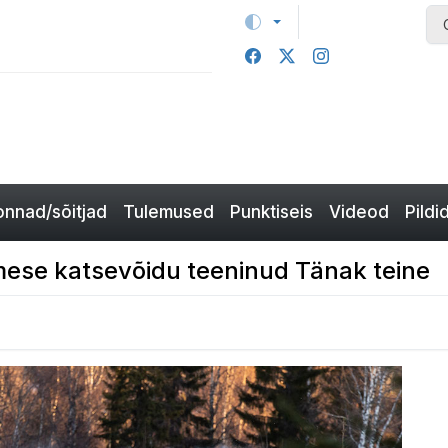
nnad/sõitjad
Tulemused
Punktiseis
Videod
Pildi
simese katsevõidu teeninud Tänak teine