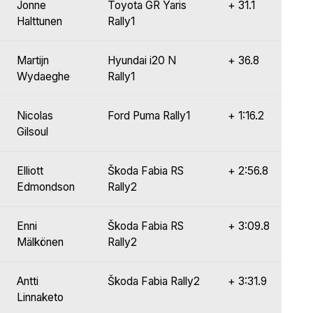
Jonne
Toyota GR Yaris
+ 31.1
Halttunen
Rally1
Martijn
Hyundai i20 N
+ 36.8
Wydaeghe
Rally1
Nicolas
Ford Puma Rally1
+ 1:16.2
Gilsoul
Elliott
Škoda Fabia RS
+ 2:56.8
Edmondson
Rally2
Enni
Škoda Fabia RS
+ 3:09.8
Mälkönen
Rally2
Antti
Škoda Fabia Rally2
+ 3:31.9
Linnaketo