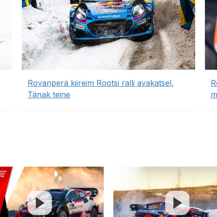
Rovanperä kiireim Rootsi ralli avakatsel,
R
Tänak teine
m