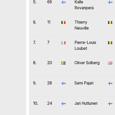
5.
69
Kalle
Rovanperä
6.
11
Thierry
Neuville
7.
7
Pierre-Louis
Loubet
8.
20
Oliver Solberg
9.
28
Sami Pajari
10.
24
Jari Huttunen