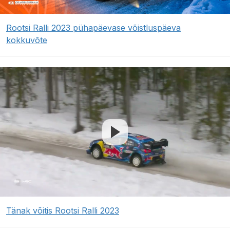
Rootsi Ralli 2023 pühapäevase võistluspäeva
kokkuvõte
Tänak võitis Rootsi Ralli 2023