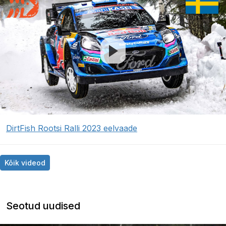
DirtFish Rootsi Ralli 2023 eelvaade
Kõik videod
Seotud uudised