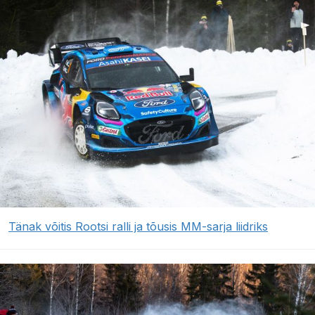
Tänak võitis Rootsi ralli ja tõusis MM-sarja liidriks