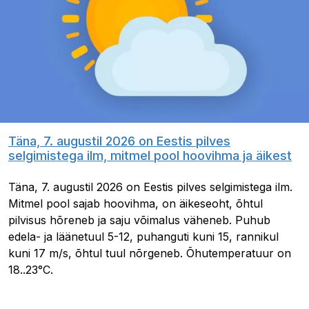
Täna, 7. augustil 2026 on Eestis pilves
selgimistega ilm, mitmel pool hoovihma ja äikest
Täna, 7. augustil 2026 on Eestis pilves selgimistega ilm.
Mitmel pool sajab hoovihma, on äikeseoht, õhtul
pilvisus hõreneb ja saju võimalus väheneb. Puhub
edela- ja läänetuul 5-12, puhanguti kuni 15, rannikul
kuni 17 m/s, õhtul tuul nõrgeneb. Õhutemperatuur on
18..23°C.