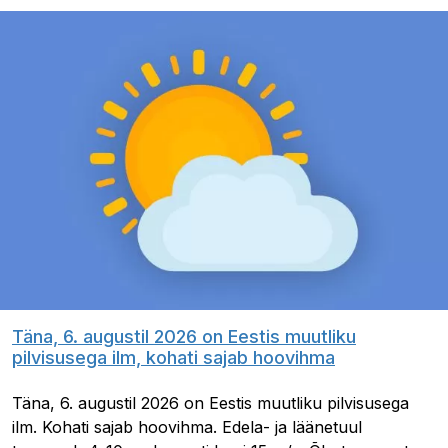
Täna, 6. augustil 2026 on Eestis muutliku
pilvisusega ilm, kohati sajab hoovihma
Täna, 6. augustil 2026 on Eestis muutliku pilvisusega
ilm. Kohati sajab hoovihma. Edela- ja läänetuul