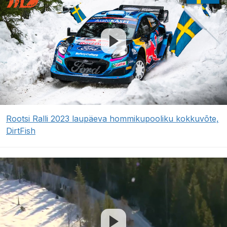
Rootsi Ralli 2023 laupäeva hommikupooliku kokkuvõte,
DirtFish