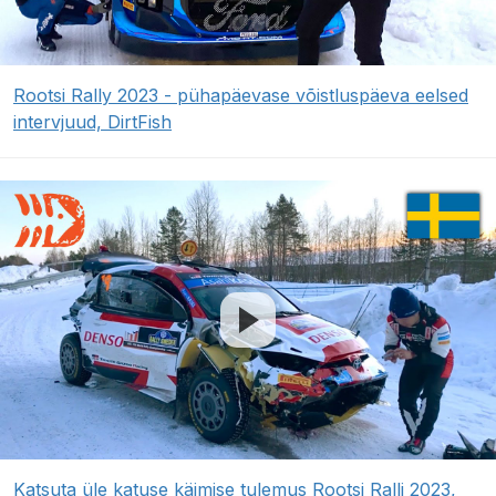
Rootsi Rally 2023 - pühapäevase võistluspäeva eelsed
intervjuud, DirtFish
Katsuta üle katuse käimise tulemus Rootsi Ralli 2023,