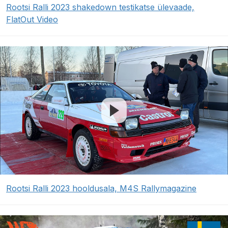
Rootsi Ralli 2023 shakedown testikatse ülevaade,
FlatOut Video
Rootsi Ralli 2023 hooldusala, M4S Rallymagazine