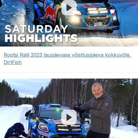
Rootsi Ralli 2023 laupäevase võistluspäeva kokkuvõte,
DirtFish