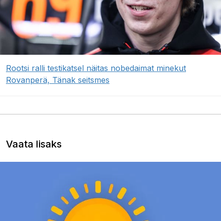
Rootsi ralli testikatsel näitas nobedaimat minekut
Rovanperä, Tänak seitsmes
Vaata lisaks