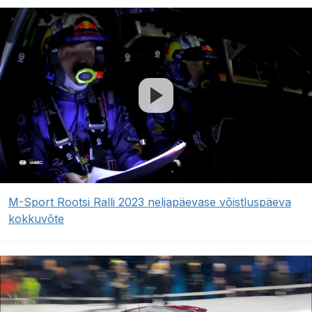
M-Sport Rootsi Ralli 2023 neljapäevase võistluspäeva
kokkuvõte