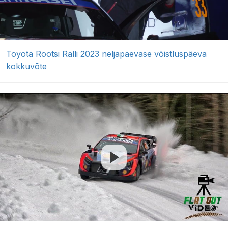
Toyota Rootsi Ralli 2023 neljapäevase võistluspäeva
kokkuvõte