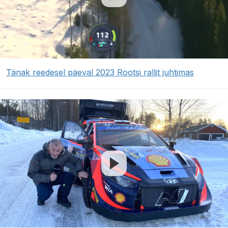
Tänak reedesel päeval 2023 Rootsi rallit juhtimas