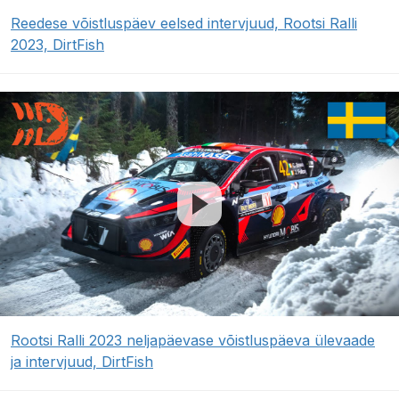
Reedese võistluspäev eelsed intervjuud, Rootsi Ralli
2023, DirtFish
Rootsi Ralli 2023 neljapäevase võistluspäeva ülevaade
ja intervjuud, DirtFish