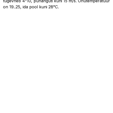
tugevneb 4-10, puhanguti kuni 15 m/s. Õhutemperatuur
on 19..25, ida pool kuni 28°C.