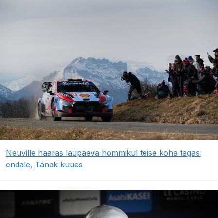
Neuville haaras laupäeva hommikul teise koha tagasi
endale, Tänak kuues