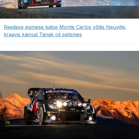
Reedese esimese katse Monte Carlos võitis Neuville,
kraavis käinud Tänak oli seitsmes