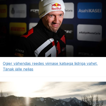
Ogier vähendas reedes viimase katsega liidriga vahet,
Tänak jälle neljas