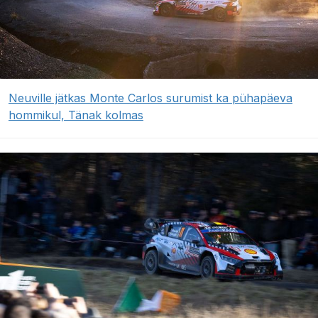
Neuville jätkas Monte Carlos surumist ka pühapäeva
hommikul, Tänak kolmas