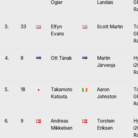
Ogier
Landais
GR
Ra
3.
33
Elfyn
Scott Martin
T
Evans
GR
Ra
4.
8
Ott Tänak
Martin
H
Järveoja
i
Ra
5.
18
Takamoto
Aaron
T
Katsuta
Johnston
GR
Ra
6.
9
Andreas
Torstein
H
Mikkelsen
Eriksen
i
Ra