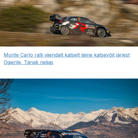
Monte Carlo ralli viiendalt katselt teine katsevõit järjest
Ogierile, Tänak neljas