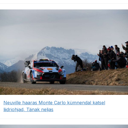
Neuville haaras Monte Carlo kümnendal katsel
liidriohjad, Tänak neljas