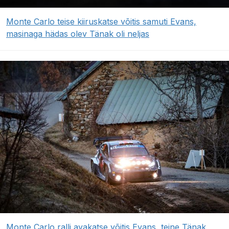
Monte Carlo teise kiiruskatse võitis samuti Evans,
masinaga hädas olev Tänak oli neljas
Monte Carlo ralli avakatse võitis Evans, teine Tänak