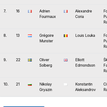
7.
16
Adrien
Alexandre
F
Fourmaux
Coria
P
Ra
8.
13
Grégoire
Louis Louka
F
Munster
P
Ra
9.
22
Oliver
Elliott
Š
Solberg
Edmondson
F
Ra
10.
21
Nikolay
Konstantin
Ci
Gryazin
Aleksandrov
Ra