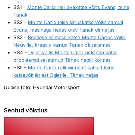
SS1 -
Monte Carlo ralli avakatse võitis Evans, teine
Tänak
SS2 -
Monte Carlo teise kiiruskatse võitis samuti
Evans, masinaga hädas olev Tänak oli neljas
SS3 -
Reedese esimese katse Monte Carlos võitis
Neuville, kraavis käinud Tänak oli seitsmes
SS4 -
Ogier võitis Monte Carlo neljanda katse,
probleemid seljatanud Tänak napilt kolmas
SS5 -
Monte Carlo ralli viiendalt katselt teine
katsevõit järjest Ogierile, Tänak neljas
Uudise foto: Hyundai Motorsport
Seotud võistlus