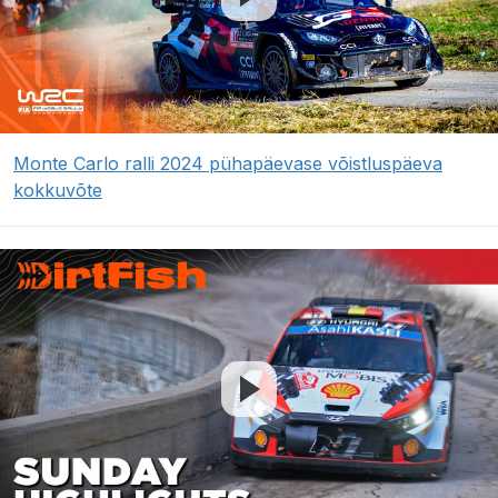
Monte Carlo ralli 2024 pühapäevase võistluspäeva
kokkuvõte