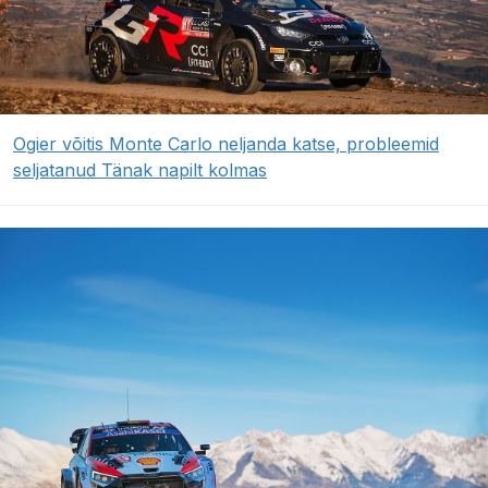
Ogier võitis Monte Carlo neljanda katse, probleemid
seljatanud Tänak napilt kolmas