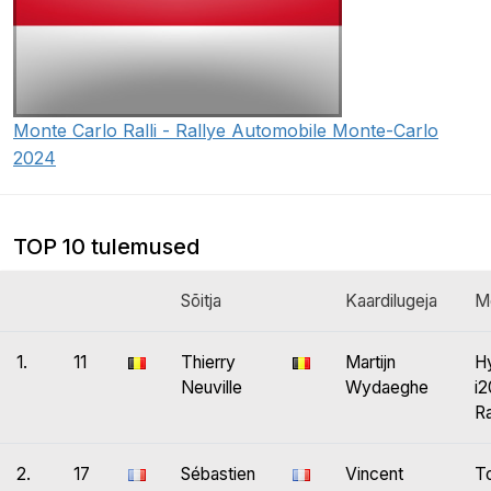
Monte Carlo Ralli - Rallye Automobile Monte-Carlo
2024
TOP 10 tulemused
Sõitja
Kaardilugeja
M
1.
11
Thierry
Martijn
H
Neuville
Wydaeghe
i
Ra
2.
17
Sébastien
Vincent
T