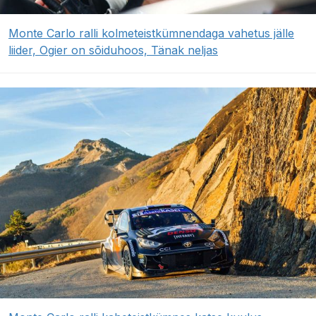
Monte Carlo ralli kolmeteistkümnendaga vahetus jälle
liider, Ogier on sõiduhoos, Tänak neljas