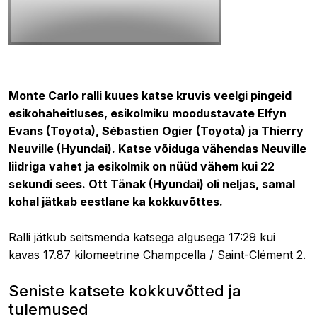
26.01.2024 17:16
Monte Carlo ralli kuues katse kruvis veelgi pingeid
esikohaheitluses, esikolmiku moodustavate Elfyn
Evans (Toyota), Sébastien Ogier (Toyota) ja Thierry
Neuville (Hyundai). Katse võiduga vähendas Neuville
liidriga vahet ja esikolmik on nüüd vähem kui 22
sekundi sees. Ott Tänak (Hyundai) oli neljas, samal
kohal jätkab eestlane ka kokkuvõttes.
Ralli jätkub seitsmenda katsega algusega
17:29 kui
kavas
17.87 kilomeetrine
Champcella / Saint-Clément 2.
Seniste katsete kokkuvõtted ja
tulemused