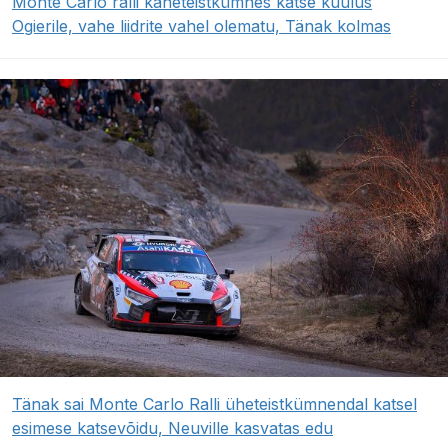
Monte Carlo ralli kaheteistkümnes katse kuulus
Ogierile, vahe liidrite vahel olematu, Tänak kolmas
Tänak sai Monte Carlo Ralli üheteistkümnendal katsel
esimese katsevõidu, Neuville kasvatas edu