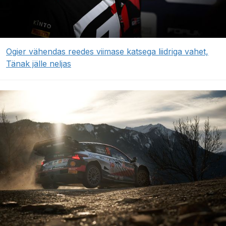
Ogier vähendas reedes viimase katsega liidriga vahet,
Tänak jälle neljas