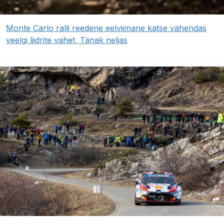
Monte Carlo ralli reedene eelviimane katse vähendas
veelgi liidrite vahet, Tänak neljas