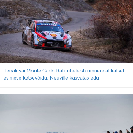
Tänak sai Monte Carlo Ralli üheteistkümnendal katsel
esimese katsevõidu, Neuville kasvatas edu