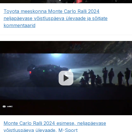
Toyota meeskonna Monte Carlo Ralli 2024
neljapäevase võistluspäeva ülevaade ja sõitjate
kommentaarid
Monte Carlo Ralli 2024 esimese, neljapäevase
võistluspäeva ülevaade, M-Sport