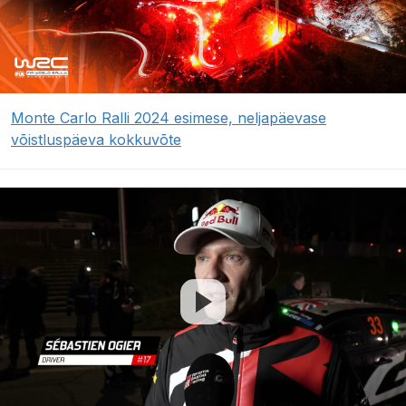
Monte Carlo Ralli 2024 esimese, neljapäevase
võistluspäeva kokkuvõte