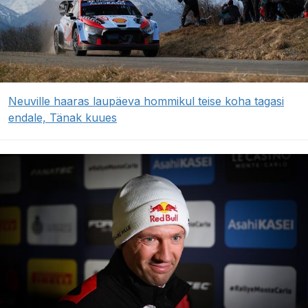
Neuville haaras laupäeva hommikul teise koha tagasi
endale, Tänak kuues