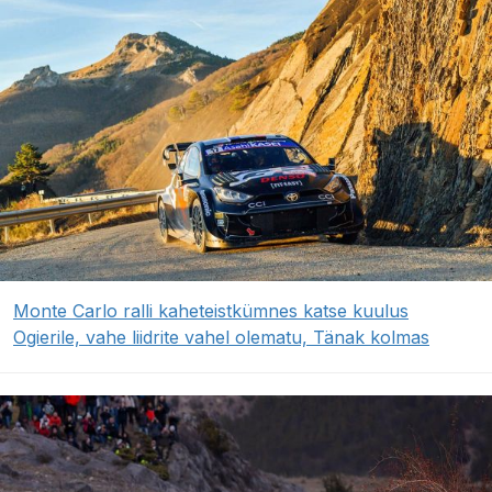
Monte Carlo ralli kaheteistkümnes katse kuulus
Ogierile, vahe liidrite vahel olematu, Tänak kolmas