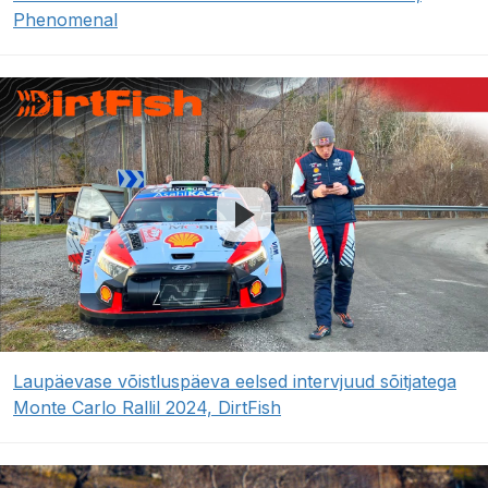
Phenomenal
Laupäevase võistluspäeva eelsed intervjuud sõitjatega
Monte Carlo Rallil 2024, DirtFish