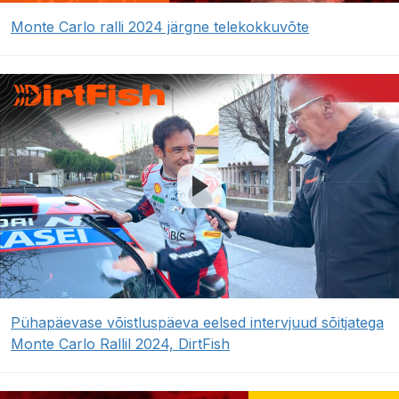
Monte Carlo ralli 2024 järgne telekokkuvõte
Pühapäevase võistluspäeva eelsed intervjuud sõitjatega
Monte Carlo Rallil 2024, DirtFish