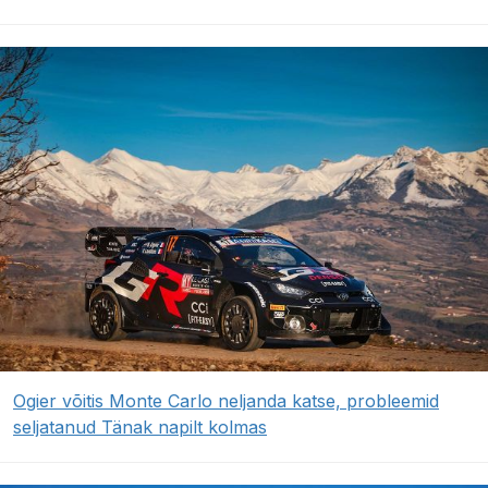
Ogier võitis Monte Carlo neljanda katse, probleemid
seljatanud Tänak napilt kolmas