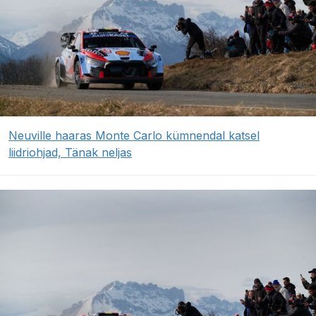
Neuville haaras Monte Carlo kümnendal katsel
liidriohjad, Tänak neljas