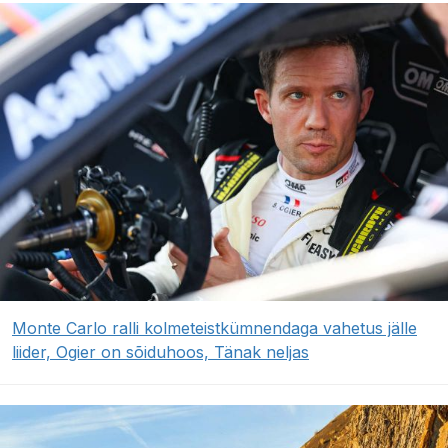
Monte Carlo ralli kolmeteistkümnendaga vahetus jälle
liider, Ogier on sõiduhoos, Tänak neljas