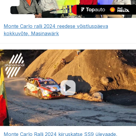
Monte Carlo ralli 2024 reedese võistluspäeva
kokkuvõte, Masinawärk
Monte Carlo Ralli 2024 kiiruskatse SS9 ülevaade,