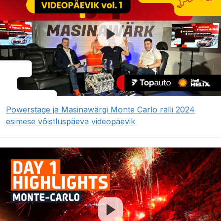
Powerstage ja Masinawärgi Monte Carlo ralli 2024
esimese võistluspäeva videopäevik