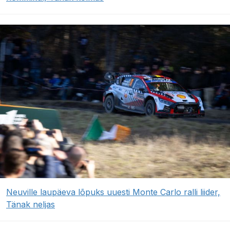
Neuville laupäeva lõpuks uuesti Monte Carlo ralli liider,
Tänak neljas