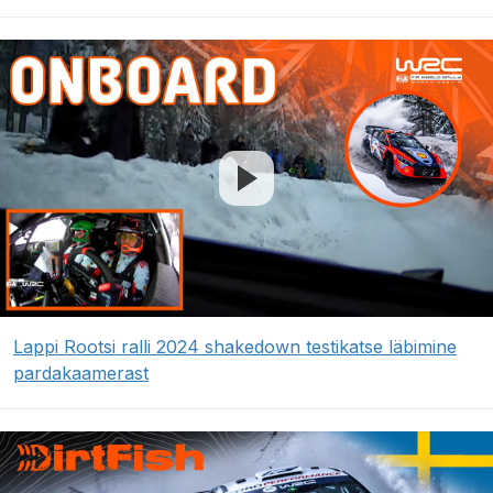
Lappi Rootsi ralli 2024 shakedown testikatse läbimine
pardakaamerast