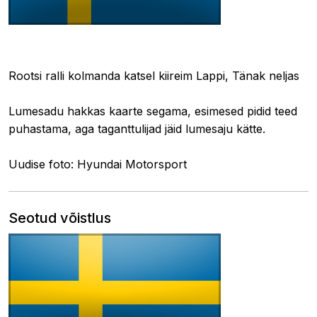
16.02.2024 11:21
Rootsi ralli kolmanda katsel kiireim Lappi, Tänak neljas
Lumesadu hakkas kaarte segama, esimesed pidid teed
puhastama, aga taganttulijad jäid lumesaju kätte.
Uudise foto: Hyundai Motorsport
Seotud võistlus