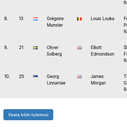
R
8.
13
Grégoire
Louis Louka
F
Munster
P
R
9.
21
Oliver
Elliott
Š
Solberg
Edmondson
F
R
10.
25
Georg
James
T
Linnamäe
Morgan
G
R
Vaata kõiki tulemusi