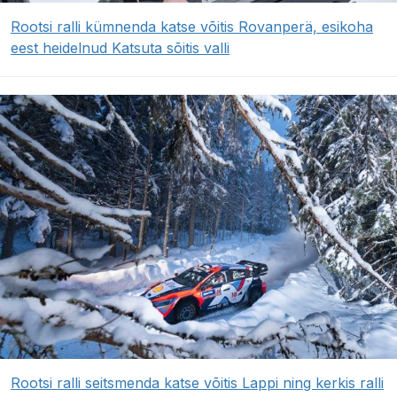
Rootsi ralli kümnenda katse võitis Rovanperä, esikoha
eest heidelnud Katsuta sõitis valli
Rootsi ralli seitsmenda katse võitis Lappi ning kerkis ralli