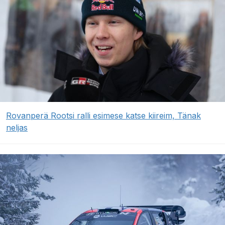
Rovanperä Rootsi ralli esimese katse kiireim, Tänak
neljas