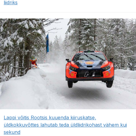
liidriks
Lappi võitis Rootsis kuuenda kiiruskatse,
üldkokkuvõttes lahutab teda üldliidrikohast vähem kui
sekund