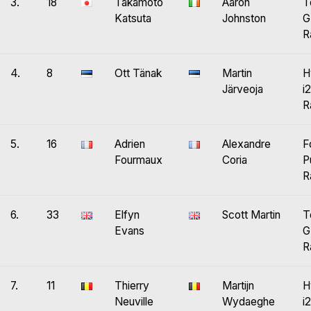
3.
18
Takamoto
Aaron
T
Katsuta
Johnston
G
R
4.
8
Ott Tänak
Martin
H
Järveoja
i
R
5.
16
Adrien
Alexandre
F
Fourmaux
Coria
P
R
6.
33
Elfyn
Scott Martin
T
Evans
G
R
7.
11
Thierry
Martijn
H
Neuville
Wydaeghe
i