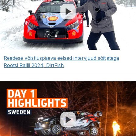
Reedese võistluspäeva eelsed intervjuud sõitjatega
Rootsi Rallil 2024, DirtFish