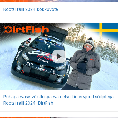
Rootsi ralli 2024 kokkuvõte
Pühapäevase võistluspäeva eelsed intervjuud sõitjatega
Rootsi ralli 2024, DirtFish