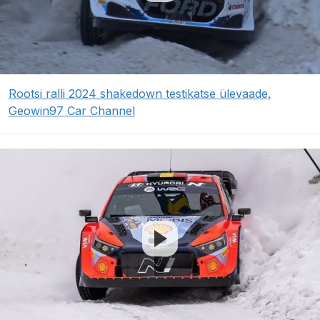
Rootsi ralli 2024 shakedown testikatse ülevaade,
Geowin97 Car Channel