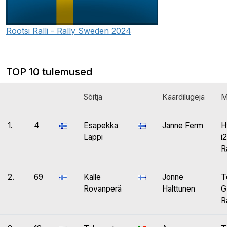
Rootsi Ralli - Rally Sweden 2024
TOP 10 tulemused
Sõitja
Kaardilugeja
M
1.
4
Esapekka
Janne Ferm
H
Lappi
i
R
2.
69
Kalle
Jonne
T
Rovanperä
Halttunen
G
R