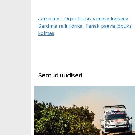
Järgmine - Ogier tõusis viimase katsega
Sardiinia ralli liidriks, Tänak päeva lõpuks
kolmas
Seotud uudised