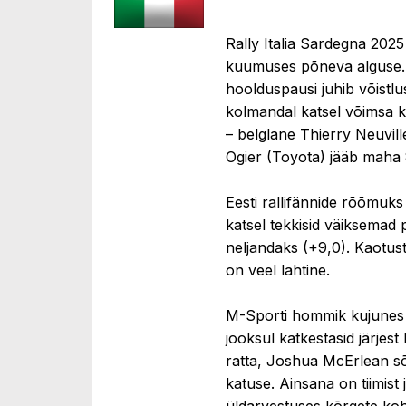
Rally Italia Sardegna 202
kuumuses põneva alguse. P
hoolduspausi juhib võistl
kolmandal katsel võimsa kat
– belglane Thierry Neuvil
Ogier (Toyota) jääb maha 
Eesti rallifännide rõõmuks 
katsel tekkisid väiksemad 
neljandaks (+9,0). Kaotust
on veel lahtine.
M-Sporti hommik kujunes 
jooksul katkestasid järjes
ratta, Joshua McErlean sõit
katuse. Ainsana on tiimis
üldarvestuses kõrgete koht