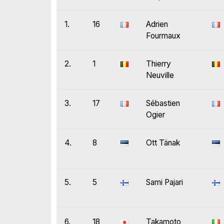
1.
16
Adrien
Fourmaux
2.
1
Thierry
Neuville
3.
17
Sébastien
Ogier
4.
8
Ott Tänak
5.
5
Sami Pajari
6.
18
Takamoto