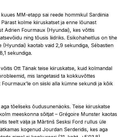
06.06.2025 14:29
5 kuues MM-etapp sai reede hommikul Sardiinia
ärast kolme kiiruskatset ja enne lõunast
ust Adrien Fourmaux (Hyundai), kes võttis
sevõidu ning tõusis liidriks. Esikohaheitlus on tihe
le (Hyundai) kaotab vaid 2,9 sekundiga, Sébastien
8,1 sekundiga.
võitis Ott Tänak teise kiiruskatse, kuid kolmandal
probleemid, mis langetasid ta kokkuvõttes
 Fourmaux’le on siiski alla kümne sekundi ja kõik
aga tõeliseks õudusunenäoks. Teise kiiruskatse
t kolm meeskonna sõitjat – Grégoire Munster kaotas
is teelt välja ja Mārtinš Sesksi Ford rullus üle
t jätkamas kogenud Jourdan Serderidis, kes aga
ade nimel ei konkureeri (31. koht, +5:03.8).