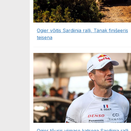
Ogier võitis Sardiinia ralli, Tänak finišeeris
teisena
Ogier tõusis viimase katsega Sardiinia ralli