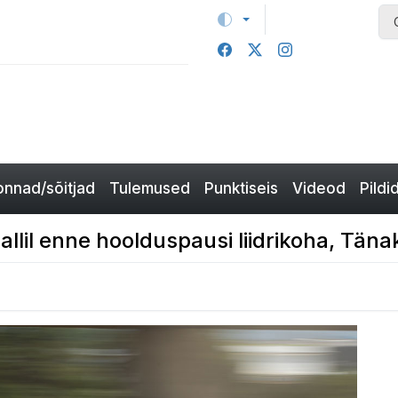
nnad/sõitjad
Tulemused
Punktiseis
Videod
Pildi
allil enne hoolduspausi liidrikoha, Tän