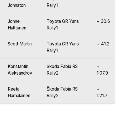
Johnston
Rally1
Jonne
Toyota GR Yaris
+ 30.6
Halttunen
Rally1
Scott Martin
Toyota GR Yaris
+ 41.2
Rally1
Konstantin
Škoda Fabia RS
+
Aleksandrov
Rally2
1:07.9
Reeta
Škoda Fabia RS
+
Hämäläinen
Rally2
1:21.7