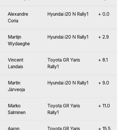
Alexandre
Hyundai i20 N Rally1
+ 0.0
Coria
Martijn
Hyundai i20 N Rally1
+ 2.9
Wydaeghe
Vincent
Toyota GR Yaris
+ 8.1
Landais
Rally1
Martin
Hyundai i20 N Rally1
+ 9.0
Järveoja
Marko
Toyota GR Yaris
+ 11.0
Salminen
Rally1
Aaron
Toyota GR Yaris
+ 15.5