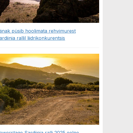
änak püsib hoolimata rehvimurest
ardiinia rallil liidrikonkurentsis
owerstage Sardiinia ralli 2025 eelne