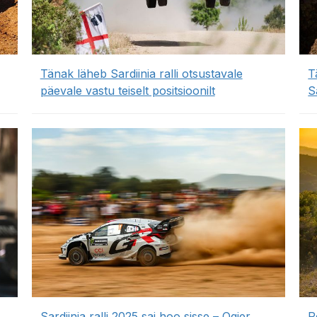
Tänak läheb Sardiinia ralli otsustavale
T
päevale vastu teiselt positsioonilt
S
Sardiinia ralli 2025 sai hoo sisse – Ogier
P