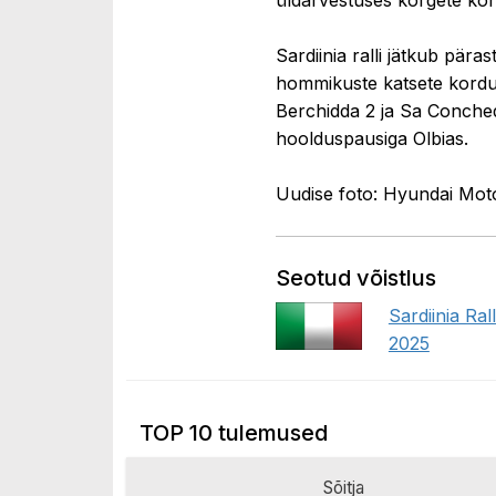
Sardiinia ralli jätkub pär
hommikuste katsete kordus
Berchidda 2 ja Sa Conche
hoolduspausiga Olbias.
Uudise foto: Hyundai Mot
Seotud võistlus
Sardiinia Ral
2025
TOP 10 tulemused
Sõitja