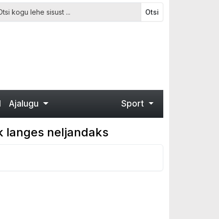
Otsi
d
Ajalugu
Sport
ak langes neljandaks