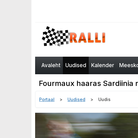
Avaleht
Uudised
Kalender
Meesko
Fourmaux haaras Sardiinia r
Portaal
Uudised
Uudis