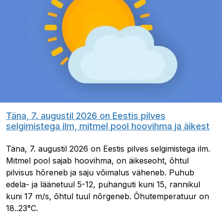
Täna, 7. augustil 2026 on Eestis pilves
selgimistega ilm, mitmel pool hoovihma ja äikest
Täna, 7. augustil 2026 on Eestis pilves selgimistega ilm.
Mitmel pool sajab hoovihma, on äikeseoht, õhtul
pilvisus hõreneb ja saju võimalus väheneb. Puhub
edela- ja läänetuul 5-12, puhanguti kuni 15, rannikul
kuni 17 m/s, õhtul tuul nõrgeneb. Õhutemperatuur on
18..23°C.