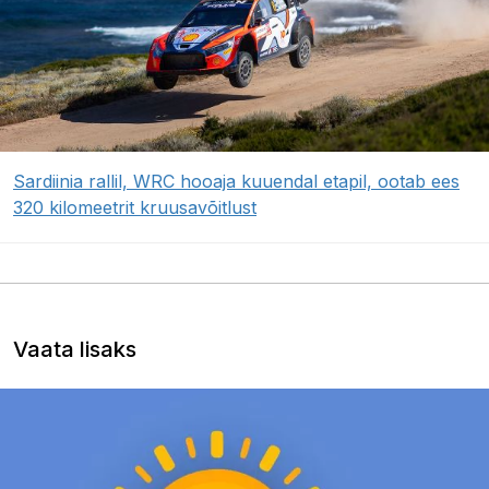
Sardiinia rallil, WRC hooaja kuuendal etapil, ootab ees
320 kilomeetrit kruusavõitlust
Vaata lisaks