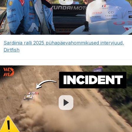
Sardiinia ralli 2025 pühapäevahommikused intervjuud,
Dirtfish