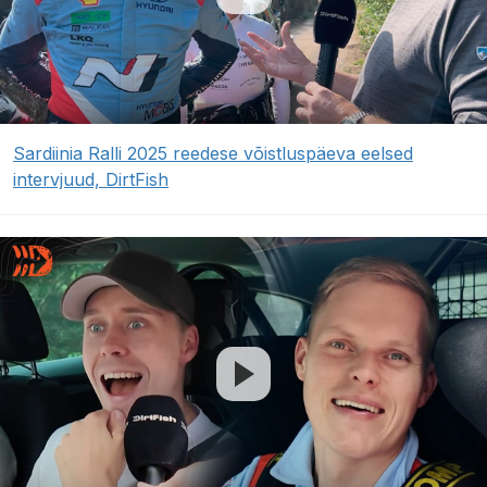
Sardiinia Ralli 2025 reedese võistluspäeva eelsed
intervjuud, DirtFish