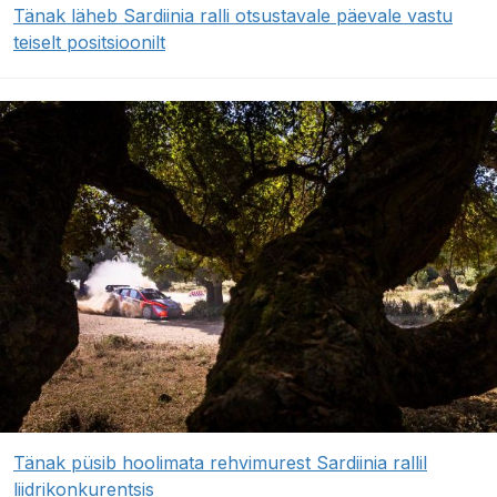
Tänak läheb Sardiinia ralli otsustavale päevale vastu
teiselt positsioonilt
Tänak püsib hoolimata rehvimurest Sardiinia rallil
liidrikonkurentsis