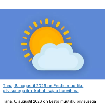
Täna, 6. augustil 2026 on Eestis muutliku
pilvisusega ilm, kohati sajab hoovihma
Täna, 6. augustil 2026 on Eestis muutliku pilvisusega