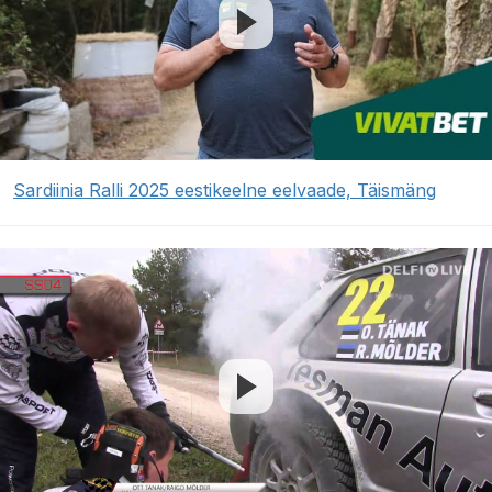
Sardiinia Ralli 2025 eestikeelne eelvaade, Täismäng