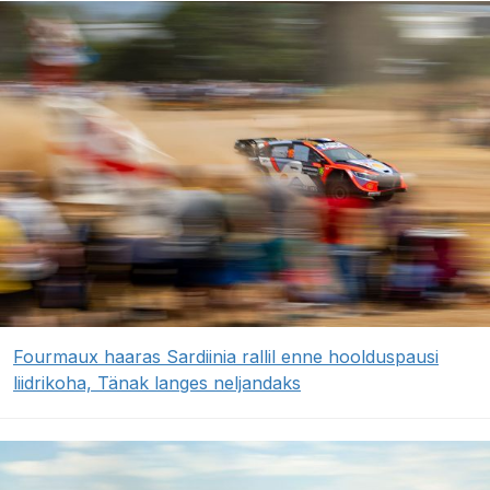
Fourmaux haaras Sardiinia rallil enne hoolduspausi
liidrikoha, Tänak langes neljandaks