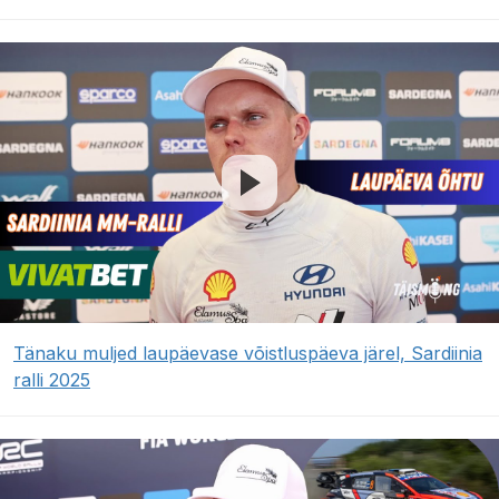
Tänaku muljed laupäevase võistluspäeva järel, Sardiinia
ralli 2025