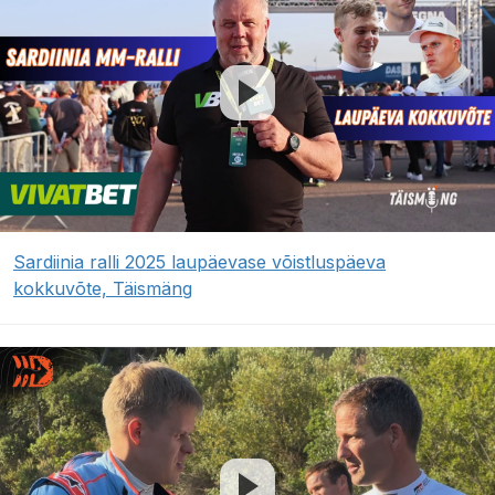
Sardiinia ralli 2025 laupäevase võistluspäeva
kokkuvõte, Täismäng