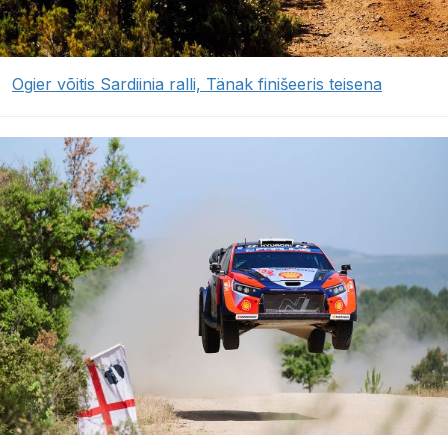
Ogier võitis Sardiinia ralli, Tänak finišeeris teisena