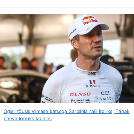
Ogier tõusis viimase katsega Sardiinia ralli liidriks, Tänak
päeva lõpuks kolmas