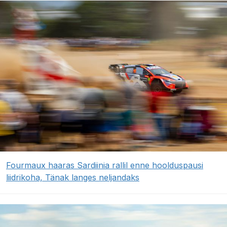
Fourmaux haaras Sardiinia rallil enne hoolduspausi
liidrikoha, Tänak langes neljandaks