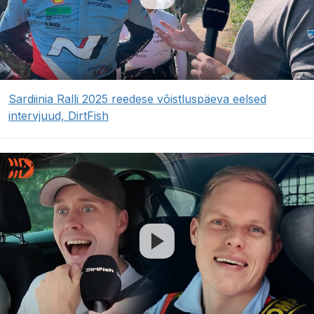
Sardiinia Ralli 2025 reedese võistluspäeva eelsed
intervjuud, DirtFish