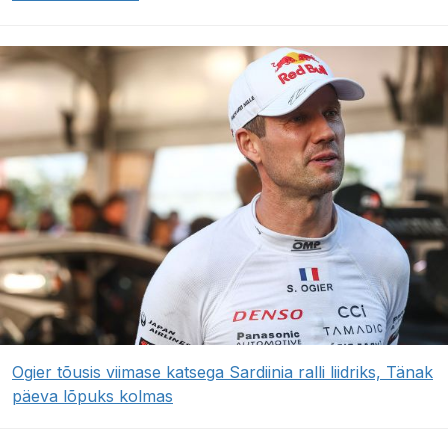
Ogier tõusis viimase katsega Sardiinia ralli liidriks, Tänak
päeva lõpuks kolmas