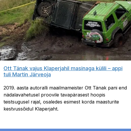
Ott Tänak vajus Klaperjahil masinaga külili – appi
tuli Martin Järveoja
2019. aasta autoralli maailmameister Ott Tänak pani end
nädalavahetusel proovile tavapärasest hoopis
teistsugusel rajal, osaledes esimest korda maasturite
kestvussõidul Klaperjaht.