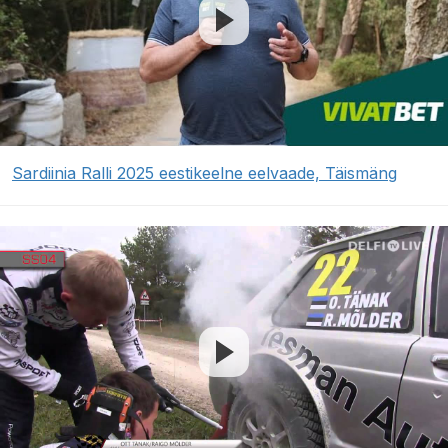
Sardiinia Ralli 2025 eestikeelne eelvaade, Täismäng