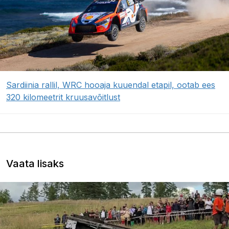
Sardiinia rallil, WRC hooaja kuuendal etapil, ootab ees
320 kilomeetrit kruusavõitlust
Vaata lisaks