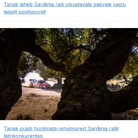
Tänak läheb Sardiinia ralli otsustavale päevale vastu
teiselt positsioonilt
Tänak püsib hoolimata rehvimurest Sardiinia rallil
liidrikonkurentsis