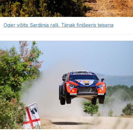
Ogier võitis Sardiinia ralli, Tänak finišeeris teisena