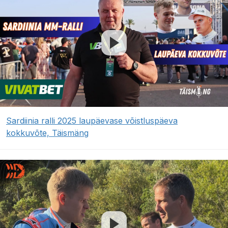
Sardiinia ralli 2025 laupäevase võistluspäeva
kokkuvõte, Täismäng