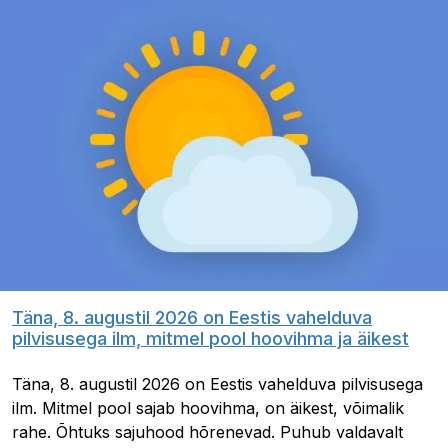
Täna, 8. augustil 2026 on Eestis vahelduva
pilvisusega ilm, mitmel pool hoovihma ja äikest
Täna, 8. augustil 2026 on Eestis vahelduva pilvisusega
ilm. Mitmel pool sajab hoovihma, on äikest, võimalik
rahe. Õhtuks sajuhood hõrenevad. Puhub valdavalt