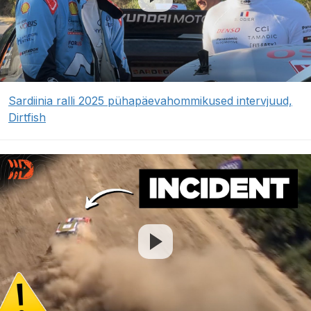
Sardiinia ralli 2025 pühapäevahommikused intervjuud,
Dirtfish