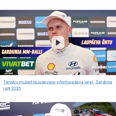
Tänaku muljed laupäevase võistluspäeva järel, Sardiinia
ralli 2025