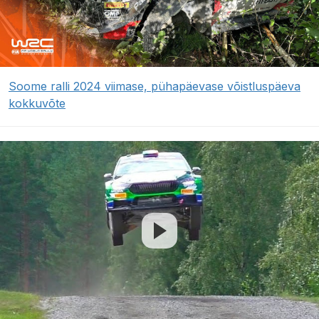
Soome ralli 2024 viimase, pühapäevase võistluspäeva
kokkuvõte