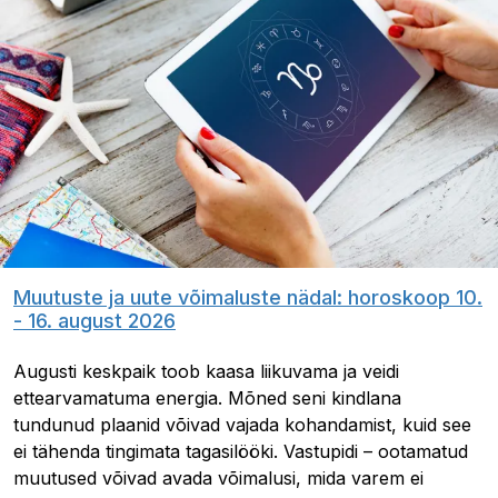
Muutuste ja uute võimaluste nädal: horoskoop 10.
- 16. august 2026
Augusti keskpaik toob kaasa liikuvama ja veidi
ettearvamatuma energia. Mõned seni kindlana
tundunud plaanid võivad vajada kohandamist, kuid see
ei tähenda tingimata tagasilööki. Vastupidi – ootamatud
muutused võivad avada võimalusi, mida varem ei