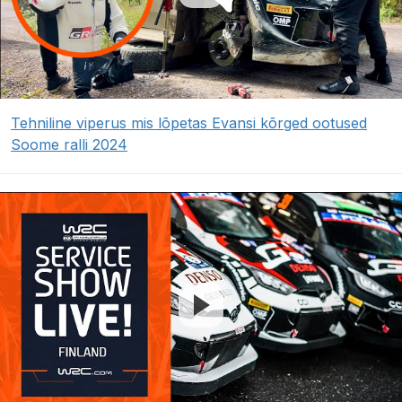
Tehniline viperus mis lõpetas Evansi kõrged ootused
Soome ralli 2024