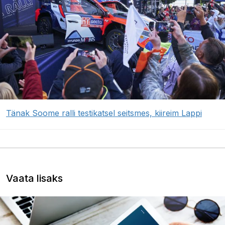
Tänak Soome ralli testikatsel seitsmes, kiireim Lappi
Vaata lisaks