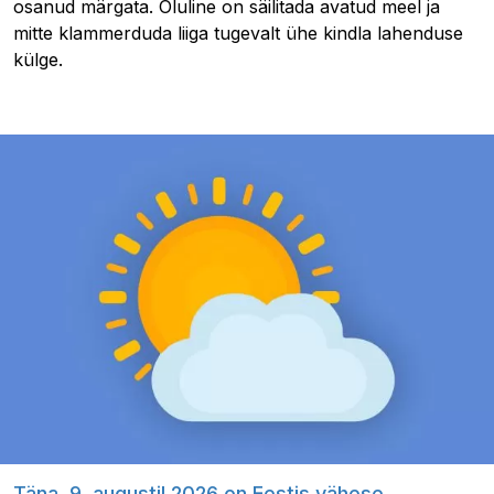
osanud märgata. Oluline on säilitada avatud meel ja
mitte klammerduda liiga tugevalt ühe kindla lahenduse
külge.
Täna, 9. augustil 2026 on Eestis vähese