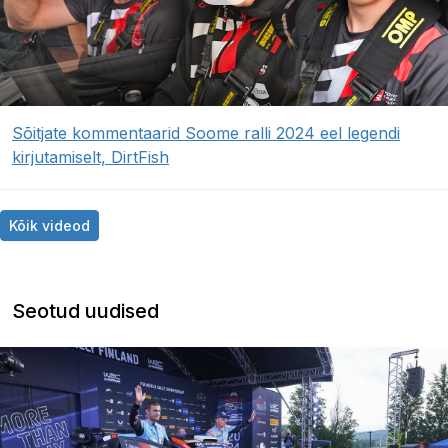
Sõitjate kommentaarid Soome ralli 2024 eel legendi
kirjutamiselt, DirtFish
Kõik videod
Seotud uudised