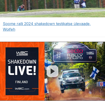
Soome ralli 2024 shakedown testikatse ülevaade,
Woifeh