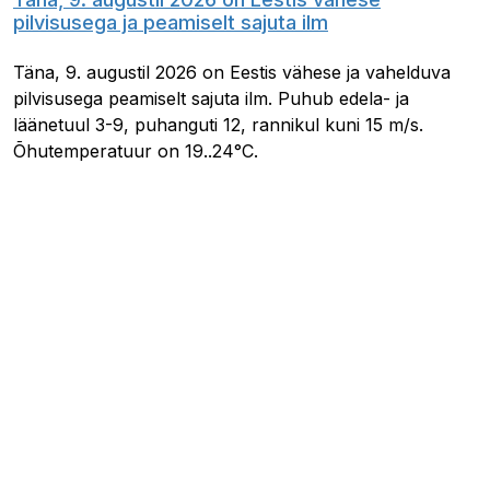
pilvisusega ja peamiselt sajuta ilm
Täna, 9. augustil 2026 on Eestis vähese ja vahelduva
pilvisusega peamiselt sajuta ilm. Puhub edela- ja
läänetuul 3-9, puhanguti 12, rannikul kuni 15 m/s.
Õhutemperatuur on 19..24°C.