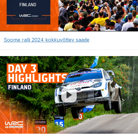
Soome ralli 2024 kokkuvõttev saade