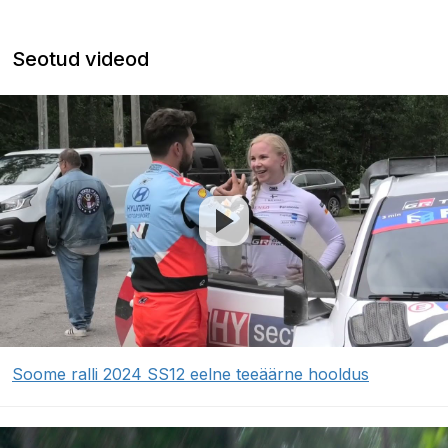
Seotud videod
Soome ralli 2024 SS12 eelne teeäärne hooldus