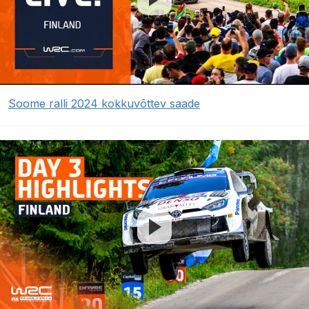
Soome ralli 2024 kokkuvõttev saade