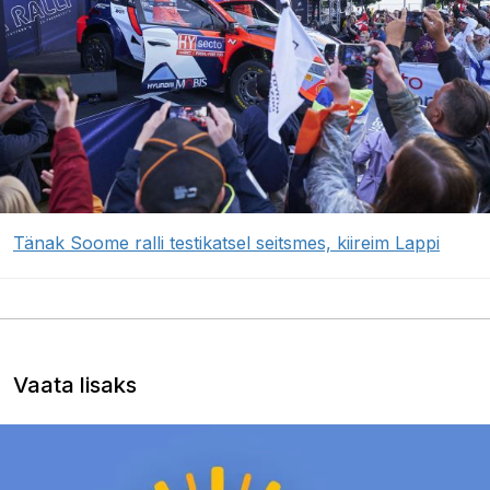
Tänak Soome ralli testikatsel seitsmes, kiireim Lappi
Vaata lisaks