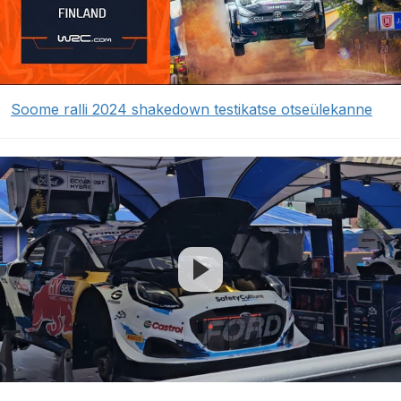
Soome ralli 2024 shakedown testikatse otseülekanne