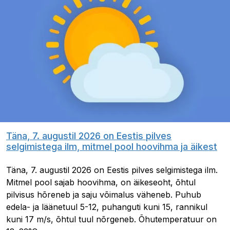
Täna, 7. augustil 2026 on Eestis pilves
selgimistega ilm, mitmel pool hoovihma ja äikest
Täna, 7. augustil 2026 on Eestis pilves selgimistega ilm.
Mitmel pool sajab hoovihma, on äikeseoht, õhtul
pilvisus hõreneb ja saju võimalus väheneb. Puhub
edela- ja läänetuul 5-12, puhanguti kuni 15, rannikul
kuni 17 m/s, õhtul tuul nõrgeneb. Õhutemperatuur on