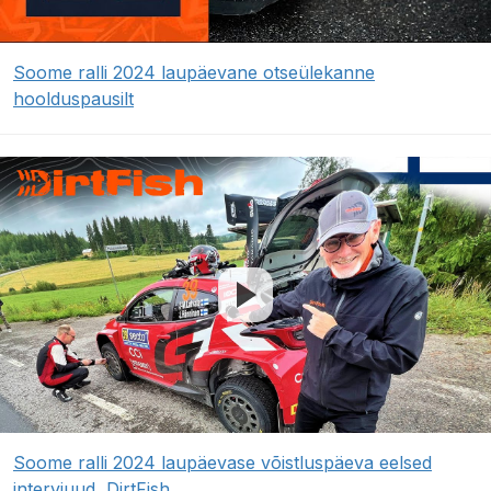
Soome ralli 2024 laupäevane otseülekanne
hoolduspausilt
Soome ralli 2024 laupäevase võistluspäeva eelsed
intervjuud, DirtFish