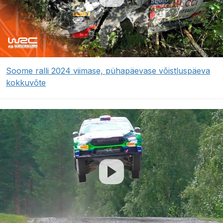
Soome ralli 2024 viimase, pühapäevase võistluspäeva
kokkuvõte