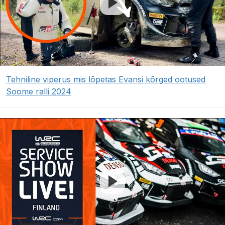
Tehniline viperus mis lõpetas Evansi kõrged ootused
Soome ralli 2024