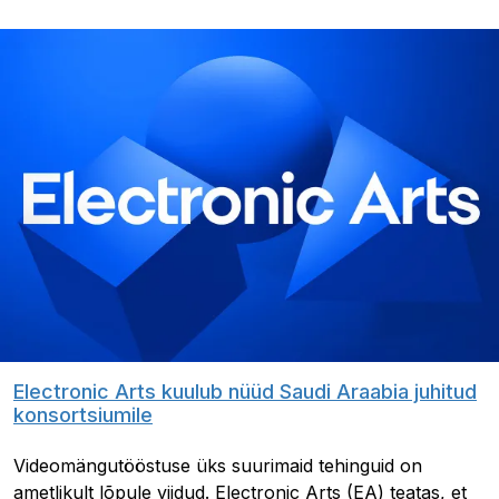
Electronic Arts kuulub nüüd Saudi Araabia juhitud
konsortsiumile
Videomängutööstuse üks suurimaid tehinguid on
ametlikult lõpule viidud. Electronic Arts (EA) teatas, et