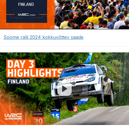
Soome ralli 2024 kokkuvõttev saade