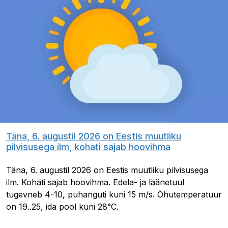
Täna, 6. augustil 2026 on Eestis muutliku
pilvisusega ilm, kohati sajab hoovihma
Täna, 6. augustil 2026 on Eestis muutliku pilvisusega
ilm. Kohati sajab hoovihma. Edela- ja läänetuul
tugevneb 4-10, puhanguti kuni 15 m/s. Õhutemperatuur
on 19..25, ida pool kuni 28°C.