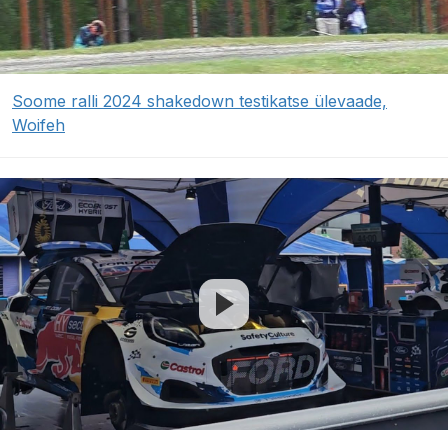
Soome ralli 2024 shakedown testikatse ülevaade,
Woifeh