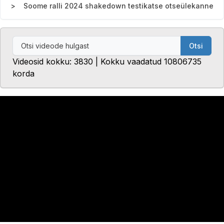
Soome ralli 2024 shakedown testikatse otseülekanne
Otsi
Videosid kokku: 3830 | Kokku vaadatud 10806735
korda