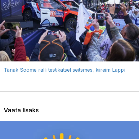
Tänak Soome ralli testikatsel seitsmes, kiireim Lappi
Vaata lisaks