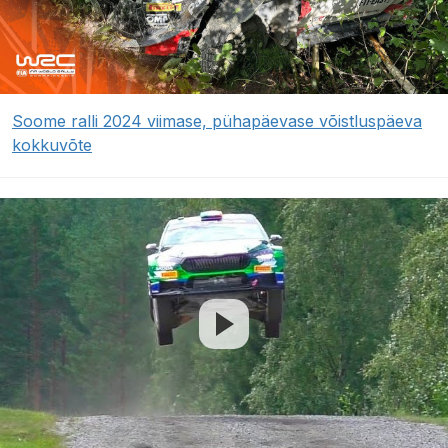
Soome ralli 2024 viimase, pühapäevase võistluspäeva
kokkuvõte