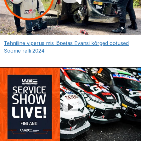
Tehniline viperus mis lõpetas Evansi kõrged ootused
Soome ralli 2024