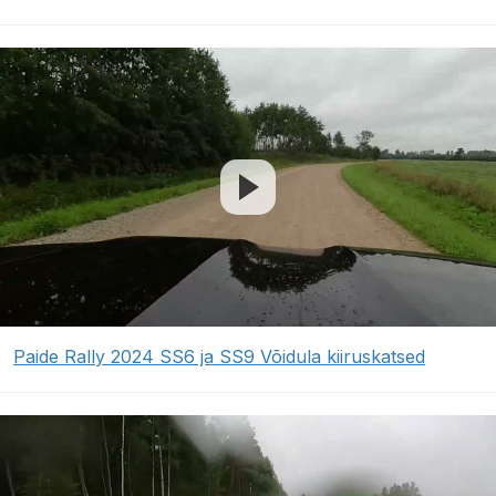
Paide Rally 2024 SS6 ja SS9 Võidula kiiruskatsed