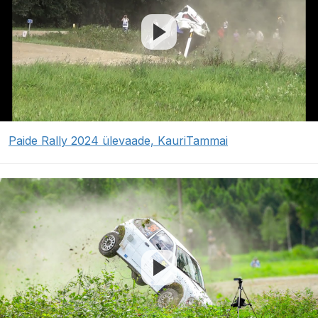
Paide Rally 2024 ülevaade, KauriTammai