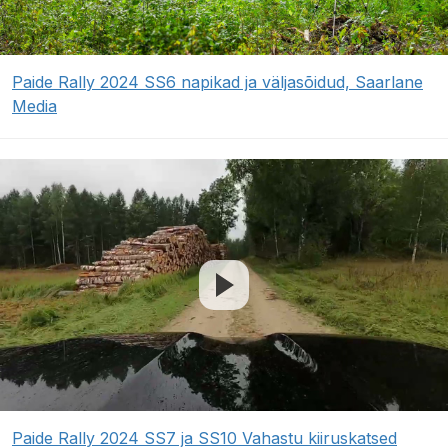
Paide Rally 2024 SS6 napikad ja väljasõidud, Saarlane
Media
Paide Rally 2024 SS7 ja SS10 Vahastu kiiruskatsed