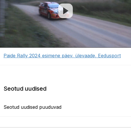
Paide Rally 2024 esimene päev, ülevaade, Eedusport
Seotud uudised
Seotud uudised puuduvad