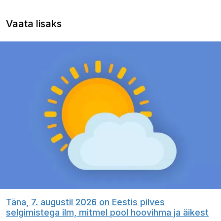
Vaata lisaks
Täna, 7. augustil 2026 on Eestis pilves
selgimistega ilm, mitmel pool hoovihma ja äikest