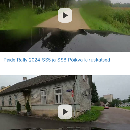
Paide Rally 2024 SS5 ja SS8 Põikva kiiruskatsed