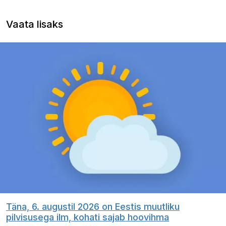
Vaata lisaks
Täna, 6. augustil 2026 on Eestis muutliku
pilvisusega ilm, kohati sajab hoovihma