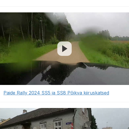
Paide Rally 2024 SS5 ja SS8 Põikva kiiruskatsed