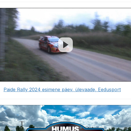
Paide Rally 2024 esimene päev, ülevaade, Eedusport