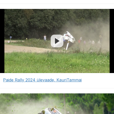
Paide Rally 2024 ülevaade, KauriTammai