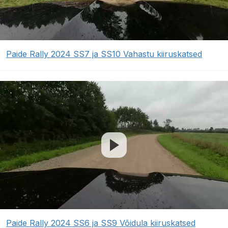
Paide Rally 2024 SS7 ja SS10 Vahastu kiiruskatsed
Paide Rally 2024 SS6 ja SS9 Võidula kiiruskatsed