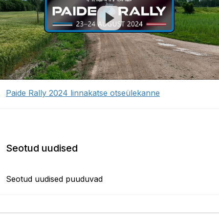
Paide Rally 2024 linnakatse otseülekanne
Seotud uudised
Seotud uudised puuduvad