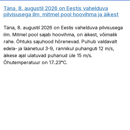
Täna, 8. augustil 2026 on Eestis vahelduva
pilvisusega ilm, mitmel pool hoovihma ja äikest
Täna, 8. augustil 2026 on Eestis vahelduva pilvisusega
ilm. Mitmel pool sajab hoovihma, on äikest, võimalik
rahe. Õhtuks sajuhood hõrenevad. Puhub valdavalt
edela- ja läänetuul 3-9, rannikul puhanguti 12 m/s,
äikese ajal ulatuvad puhanud üle 15 m/s.
Õhutemperatuur on 17..23°C.