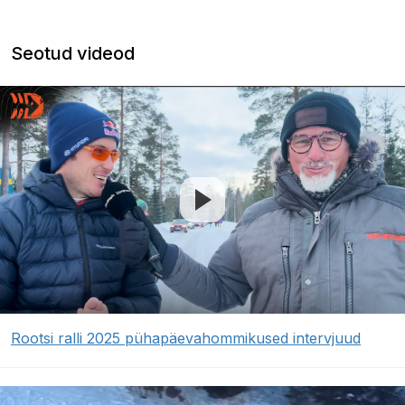
Seotud videod
Rootsi ralli 2025 pühapäevahommikused intervjuud