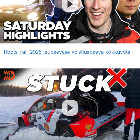
Rootsi ralli 2025 laupäevase võistluspäeva kokkuvõte