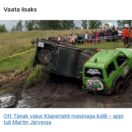
Vaata lisaks
Ott Tänak vajus Klaperjahil masinaga külili – appi
tuli Martin Järveoja