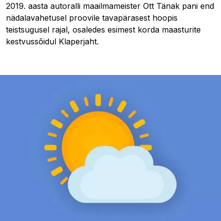
2019. aasta autoralli maailmameister Ott Tänak pani end
nädalavahetusel proovile tavapärasest hoopis
teistsugusel rajal, osaledes esimest korda maasturite
kestvussõidul Klaperjaht.