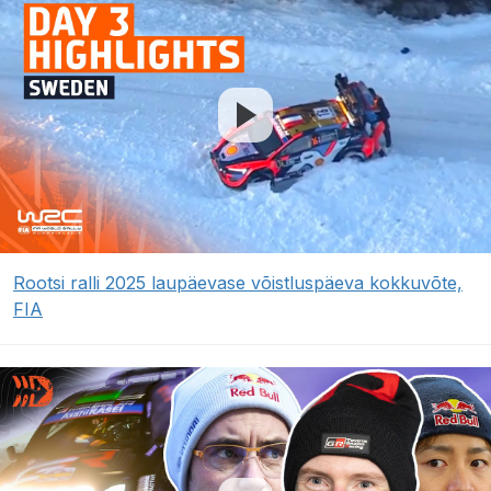
Rootsi ralli 2025 laupäevase võistluspäeva kokkuvõte,
FIA