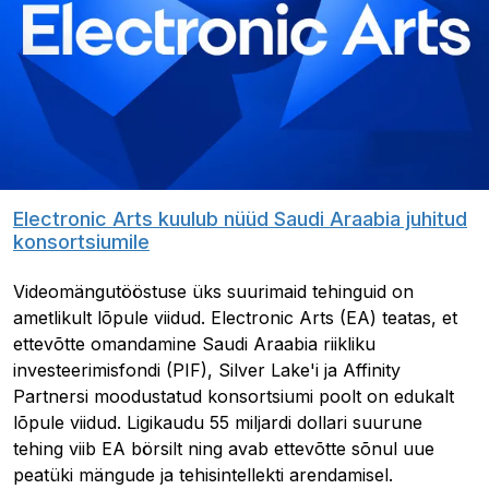
Electronic Arts kuulub nüüd Saudi Araabia juhitud
konsortsiumile
Videomängutööstuse üks suurimaid tehinguid on
ametlikult lõpule viidud. Electronic Arts (EA) teatas, et
ettevõtte omandamine Saudi Araabia riikliku
investeerimisfondi (PIF), Silver Lake'i ja Affinity
Partnersi moodustatud konsortsiumi poolt on edukalt
lõpule viidud. Ligikaudu 55 miljardi dollari suurune
tehing viib EA börsilt ning avab ettevõtte sõnul uue
peatüki mängude ja tehisintellekti arendamisel.