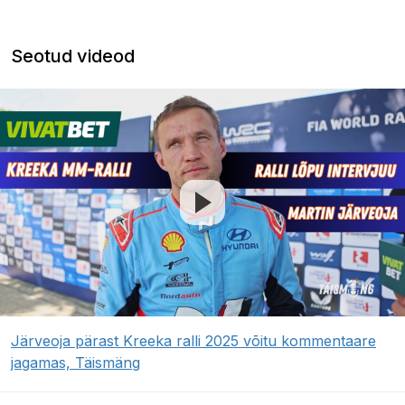
Seotud videod
Järveoja pärast Kreeka ralli 2025 võitu kommentaare
jagamas, Täismäng