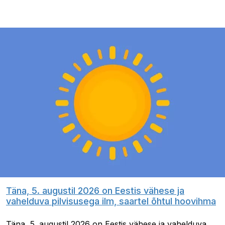
Täna, 5. augustil 2026 on Eestis vähese ja
vahelduva pilvisusega ilm, saartel õhtul hoovihma
Täna, 5. augustil 2026 on Eestis vähese ja vahelduva