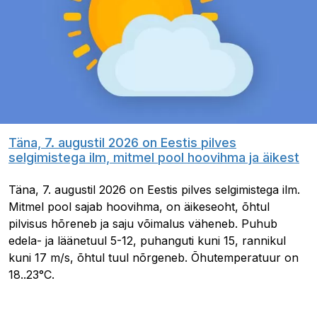
Täna, 7. augustil 2026 on Eestis pilves
selgimistega ilm, mitmel pool hoovihma ja äikest
Täna, 7. augustil 2026 on Eestis pilves selgimistega ilm.
Mitmel pool sajab hoovihma, on äikeseoht, õhtul
pilvisus hõreneb ja saju võimalus väheneb. Puhub
edela- ja läänetuul 5-12, puhanguti kuni 15, rannikul
kuni 17 m/s, õhtul tuul nõrgeneb. Õhutemperatuur on
18..23°C.