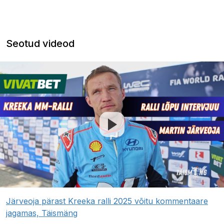
Seotud videod
Järveoja pärast Kreeka ralli 2025 võitu kommentaare
jagamas, Täismäng