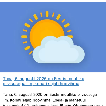
Täna, 6. augustil 2026 on Eestis muutliku
pilvisusega ilm, kohati sajab hoovihma
Täna, 6. augustil 2026 on Eestis muutliku pilvisusega
ilm. Kohati sajab hoovihma. Edela- ja läänetuul
tugevneb 4-10, puhanguti kuni 15 m/s. Õhutemperatuur