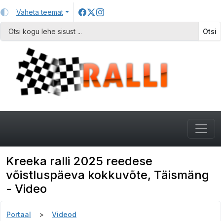
Vaheta teemat
Otsi
Kreeka ralli 2025 reedese
võistluspäeva kokkuvõte, Täismäng
- Video
Portaal
Videod