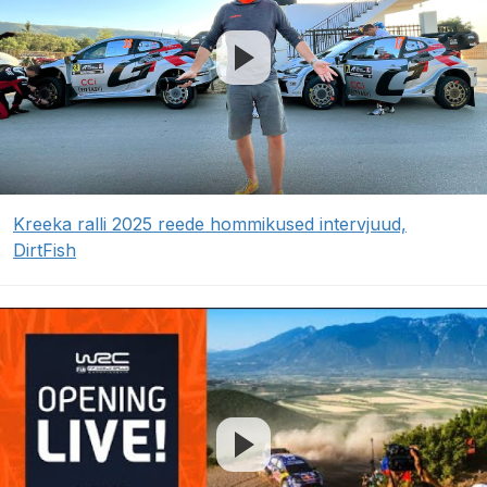
Kreeka ralli 2025 reede hommikused intervjuud,
DirtFish