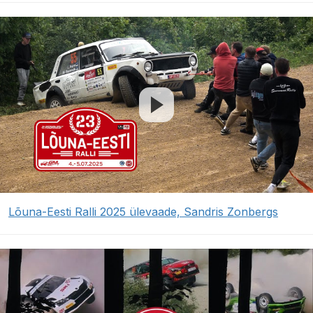
Lõuna-Eesti Ralli 2025 ülevaade, Sandris Zonbergs