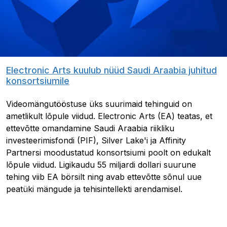
Electronic Arts kuulub nüüd Saudi Araabia juhitud
konsortsiumile
Videomängutööstuse üks suurimaid tehinguid on
ametlikult lõpule viidud. Electronic Arts (EA) teatas, et
ettevõtte omandamine Saudi Araabia riikliku
investeerimisfondi (PIF), Silver Lake'i ja Affinity
Partnersi moodustatud konsortsiumi poolt on edukalt
lõpule viidud. Ligikaudu 55 miljardi dollari suurune
tehing viib EA börsilt ning avab ettevõtte sõnul uue
peatüki mängude ja tehisintellekti arendamisel.