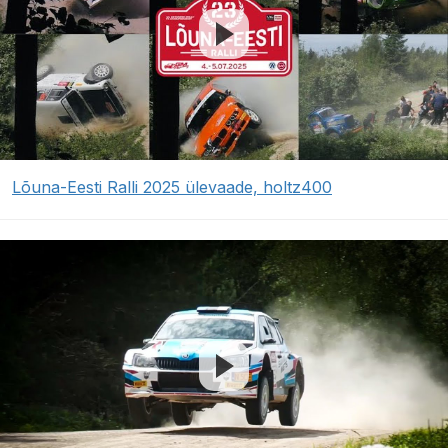
Lõuna-Eesti Ralli 2025 ülevaade, holtz400