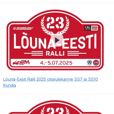
Lõuna-Eesti Ralli 2025 otseülekanne SS7 ja SS10
Kündja