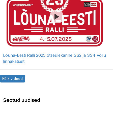
Lõuna-Eesti Ralli 2025 otseülekanne SS2 ja SS4 Võru
linnakatselt
Kõik videod
Seotud uudised