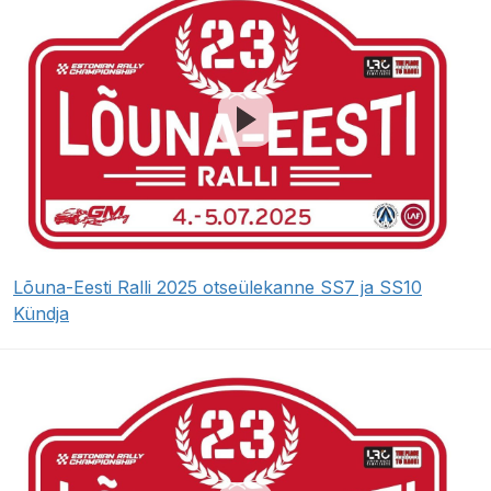
Lõuna-Eesti Ralli 2025 otseülekanne SS7 ja SS10
Kündja