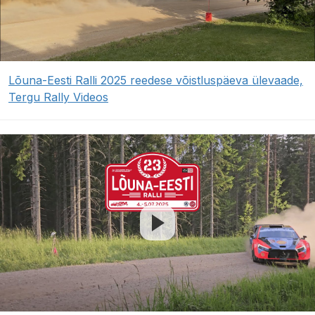
Lõuna-Eesti Ralli 2025 reedese võistluspäeva ülevaade,
Tergu Rally Videos