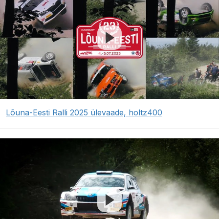
Lõuna-Eesti Ralli 2025 ülevaade, holtz400