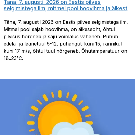
Täna, 7. augustil 2026 on Eestis pilves
selgimistega ilm, mitmel pool hoovihma ja äikest
Täna, 7. augustil 2026 on Eestis pilves selgimistega ilm.
Mitmel pool sajab hoovihma, on äikeseoht, õhtul
pilvisus hõreneb ja saju võimalus väheneb. Puhub
edela- ja läänetuul 5-12, puhanguti kuni 15, rannikul
kuni 17 m/s, õhtul tuul nõrgeneb. Õhutemperatuur on
18..23°C.