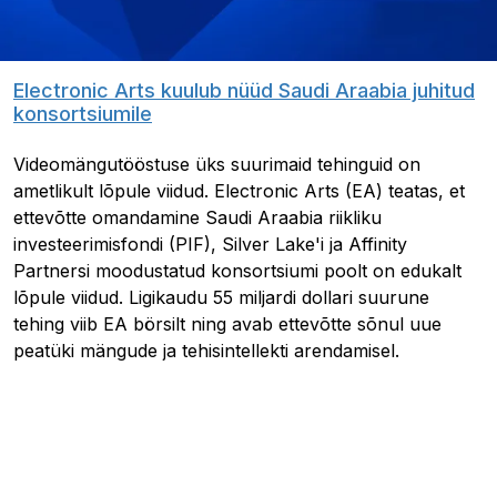
Electronic Arts kuulub nüüd Saudi Araabia juhitud
konsortsiumile
Videomängutööstuse üks suurimaid tehinguid on
ametlikult lõpule viidud. Electronic Arts (EA) teatas, et
ettevõtte omandamine Saudi Araabia riikliku
investeerimisfondi (PIF), Silver Lake'i ja Affinity
Partnersi moodustatud konsortsiumi poolt on edukalt
lõpule viidud. Ligikaudu 55 miljardi dollari suurune
tehing viib EA börsilt ning avab ettevõtte sõnul uue
peatüki mängude ja tehisintellekti arendamisel.