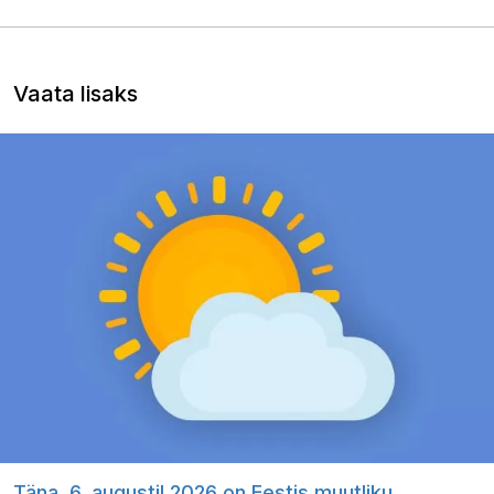
Vaata lisaks
Täna, 6. augustil 2026 on Eestis muutliku