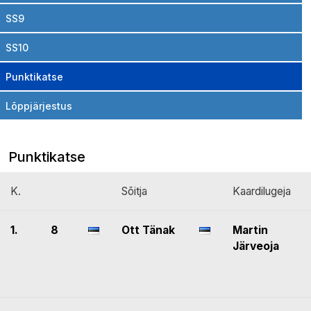
SS9
SS10
Punktikatse
Lõppjärjestus
Punktikatse
K.
Sõitja
Kaardilugeja
1.
8
Ott Tänak
Martin
Järveoja