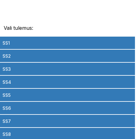
Vali tulemus:
SS1
SS2
SS3
SS4
SS5
SS6
SS7
SS8