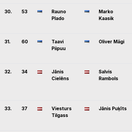
30.
53
Rauno
Marko
Plado
Kaasik
31.
60
Taavi
Oliver Mägi
Piipuu
32.
34
Jānis
Salvis
Cielēns
Rambols
33.
37
Viesturs
Jānis Puķīts
Tilgass