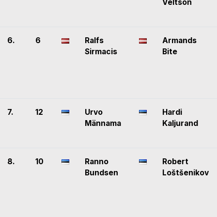
Veltson
6.
6
Ralfs
Armands
Sirmacis
Bite
7.
12
Urvo
Hardi
Männama
Kaljurand
8.
10
Ranno
Robert
Bundsen
Loštšenikov