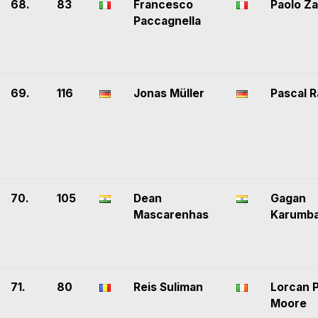
68.
83
Francesco
Paolo Za
Paccagnella
69.
116
Jonas Müller
Pascal 
70.
105
Dean
Gagan
Mascarenhas
Karumba
71.
80
Reis Suliman
Lorcan P
Moore