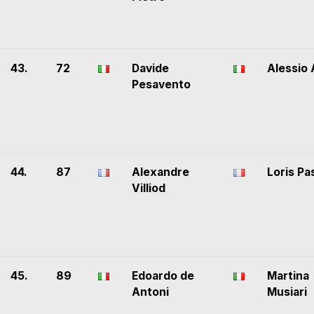
43.
72
Davide
Alessio 
Pesavento
44.
87
Alexandre
Loris P
Villiod
45.
89
Edoardo de
Martina
Antoni
Musiari