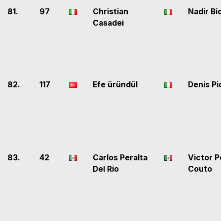
81.
97
Christian
Nadir Bi
Casadei
82.
117
Efe üründül
Denis P
83.
42
Carlos Peralta
Victor P
Del Rio
Couto