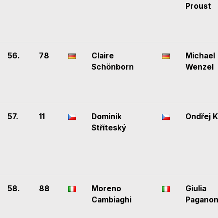
Proust
56.
78
Claire
Michael
Schönborn
Wenzel
57.
11
Dominik
Ondřej K
Stříteský
58.
88
Moreno
Giulia
Cambiaghi
Paganon