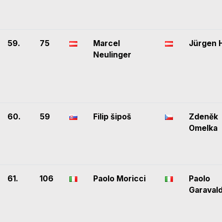
59.
75
Marcel
Jürgen H
Neulinger
60.
59
Filip šipoš
Zdeněk
Omelka
61.
106
Paolo Moricci
Paolo
Garavald