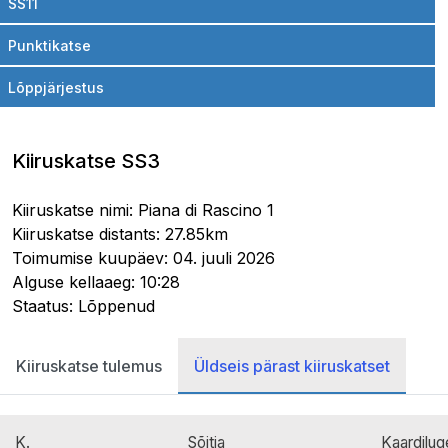
SS11
Punktikatse
Lõppjärjestus
Kiiruskatse SS3
Kiiruskatse nimi: Piana di Rascino 1
Kiiruskatse distants: 27.85km
Toimumise kuupäev: 04. juuli 2026
Alguse kellaaeg: 10:28
Staatus: Lõppenud
Kiiruskatse tulemus
Üldseis pärast kiiruskatset
K.
Sõitja
Kaardilug