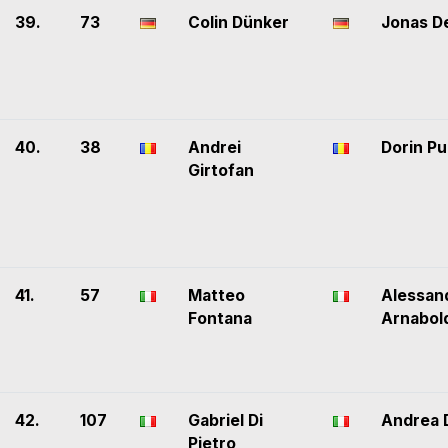
39.
73
Colin Dünker
Jonas D
40.
38
Andrei
Dorin Pu
Girtofan
41.
57
Matteo
Alessan
Fontana
Arnabol
42.
107
Gabriel Di
Andrea 
Pietro