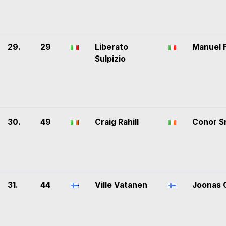
29.
29
Liberato
Manuel F
Sulpizio
30.
49
Craig Rahill
Conor S
31.
44
Ville Vatanen
Joonas O