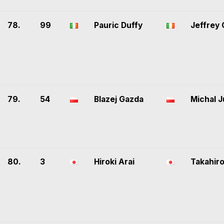
78.
99
Pauric Duffy
Jeffrey
79.
54
Blazej Gazda
Michal J
80.
3
Hiroki Arai
Takahiro