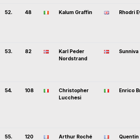
52.
48
Kalum Graffin
Rhodri 
53.
82
Karl Peder
Sunniva 
Nordstrand
54.
108
Christopher
Enrico B
Lucchesi
55.
120
Arthur Roché
Quentin