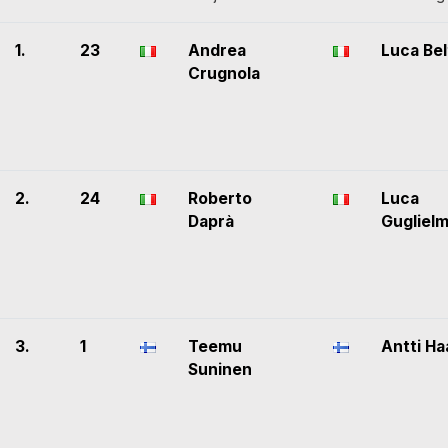
1.
23
Andrea
Luca Be
Crugnola
2.
24
Roberto
Luca
Daprà
Guglielm
3.
1
Teemu
Antti Ha
Suninen