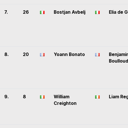
7.
26
Bostjan Avbelj
Elia de 
8.
20
Yoann Bonato
Benjami
Boullou
9.
8
William
Liam Re
Creighton