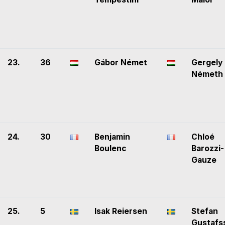
23.
36
Gábor Német
Gergely
Németh
24.
30
Benjamin
Chloé
Boulenc
Barozzi-
Gauze
25.
5
Isak Reiersen
Stefan
Gustafs