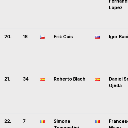
Fernand
Lopez
20.
16
Erik Cais
Igor Bac
21.
34
Roberto Blach
Daniel S
Ojeda
22.
7
Simone
Frances
Tempestini
Maior