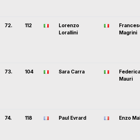
72.
112
Lorenzo
Frances
Lorallini
Magrini
73.
104
Sara Carra
Federic
Mauri
74.
118
Paul Evrard
Enzo Ma