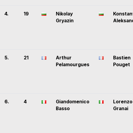
4.
19
Nikolay
Konstan
Gryazin
Aleksan
5.
21
Arthur
Bastien
Pelamourgues
Pouget
6.
4
Giandomenico
Lorenzo
Basso
Granai