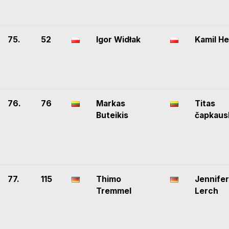
75.
52
Igor Widłak
Kamil He
76.
76
Markas
Titas
Buteikis
čapkaus
77.
115
Thimo
Jennifer
Tremmel
Lerch