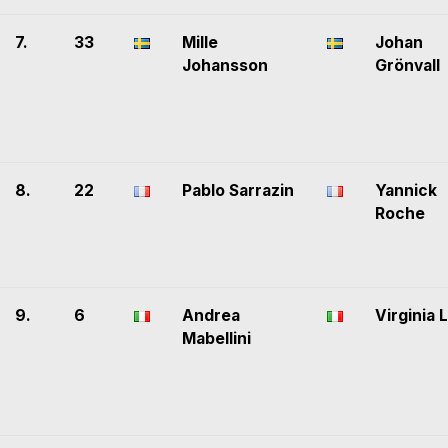
7.
33
Mille
Johan
Johansson
Grönvall
8.
22
Pablo Sarrazin
Yannick
Roche
9.
6
Andrea
Virginia 
Mabellini