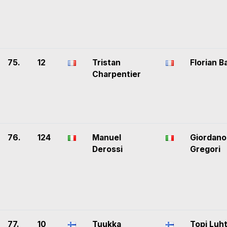
75.
12
Tristan
Florian B
Charpentier
76.
124
Manuel
Giordano
Derossi
Gregori
77.
10
Tuukka
Topi Luh