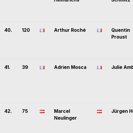
40.
120
Arthur Roché
Quentin
Proust
41.
39
Adrien Mosca
Julie Am
42.
75
Marcel
Jürgen H
Neulinger