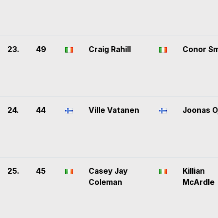
23.
49
Craig Rahill
Conor Sm
24.
44
Ville Vatanen
Joonas O
25.
45
Casey Jay
Killian
Coleman
McArdle