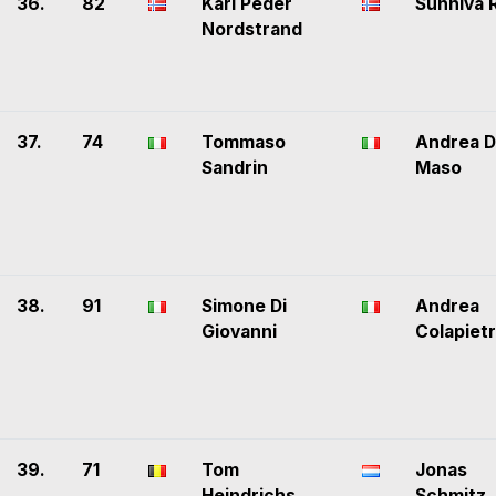
36.
82
Karl Peder
Sunniva 
Nordstrand
37.
74
Tommaso
Andrea D
Sandrin
Maso
38.
91
Simone Di
Andrea
Giovanni
Colapiet
39.
71
Tom
Jonas
Heindrichs
Schmitz