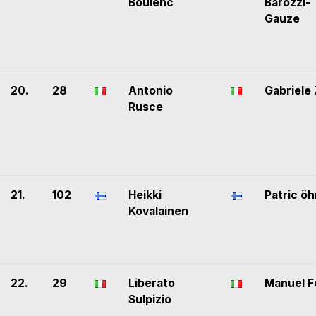
Boulenc
Barozzi-
Gauze
20.
28
Antonio
Gabriele
Rusce
21.
102
Heikki
Patric ö
Kovalainen
22.
29
Liberato
Manuel F
Sulpizio