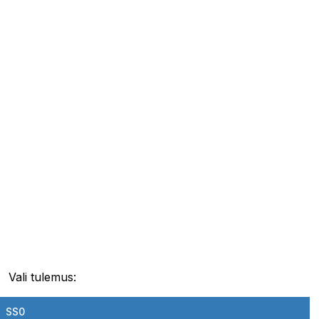
Vali tulemus:
SS0