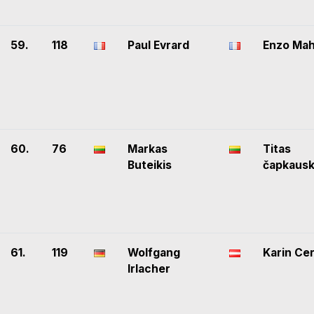
59.
118
Paul Evrard
Enzo Mah
60.
76
Markas
Titas
Buteikis
čapkaus
61.
119
Wolfgang
Karin Ce
Irlacher