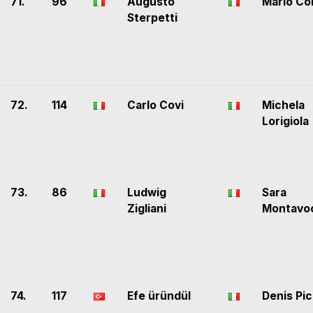
71.
96
Augusto
Mario Col
Sterpetti
72.
114
Carlo Covi
Michela
Lorigiola
73.
86
Ludwig
Sara
Zigliani
Montavo
74.
117
Efe üründül
Denis Pi