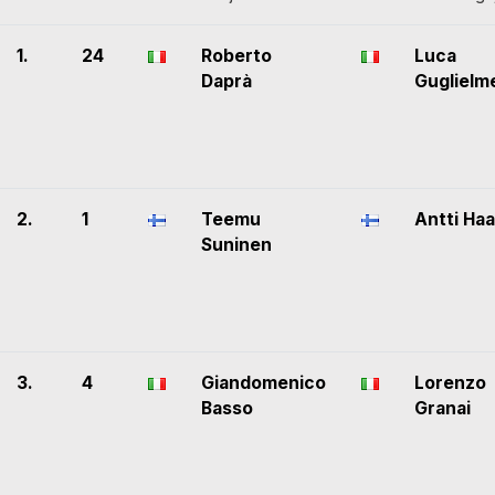
1.
24
Roberto
Luca
Daprà
Guglielme
2.
1
Teemu
Antti Haa
Suninen
3.
4
Giandomenico
Lorenzo
Basso
Granai