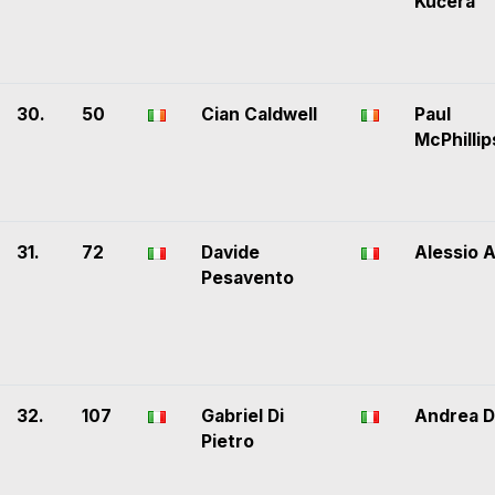
Kučera
30.
50
Cian Caldwell
Paul
McPhillip
31.
72
Davide
Alessio A
Pesavento
32.
107
Gabriel Di
Andrea D
Pietro