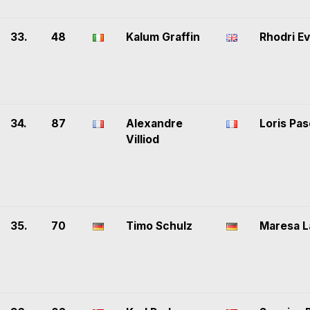
33.
48
Kalum Graffin
Rhodri E
34.
87
Alexandre
Loris Pa
Villiod
35.
70
Timo Schulz
Maresa L