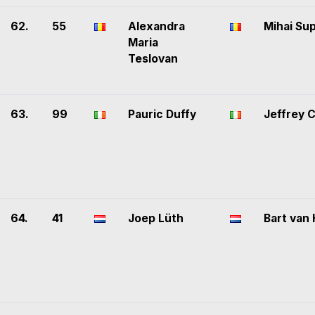
62.
55
Alexandra
Mihai Su
Maria
Teslovan
63.
99
Pauric Duffy
Jeffrey 
64.
41
Joep Lüth
Bart van