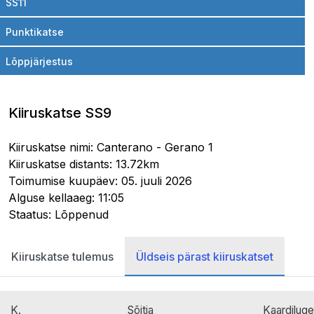
SS11
Punktikatse
Lõppjärjestus
Kiiruskatse SS9
Kiiruskatse nimi: Canterano - Gerano 1
Kiiruskatse distants: 13.72km
Toimumise kuupäev: 05. juuli 2026
Alguse kellaaeg: 11:05
Staatus: Lõppenud
Kiiruskatse tulemus
Üldseis pärast kiiruskatset
K.
Sõitja
Kaardiluge