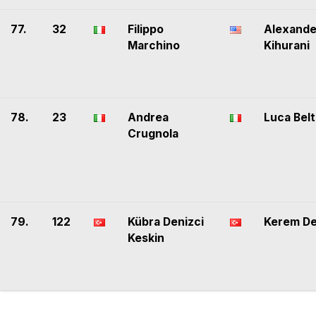
77.
32
Filippo
Alexande
Marchino
Kihurani
78.
23
Andrea
Luca Bel
Crugnola
79.
122
Kübra Denizci
Kerem De
Keskin