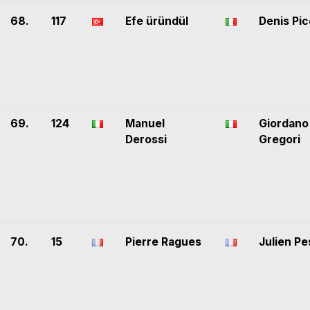
68.
117
Efe üründül
Denis Pi
69.
124
Manuel
Giordano
Derossi
Gregori
70.
15
Pierre Ragues
Julien Pe