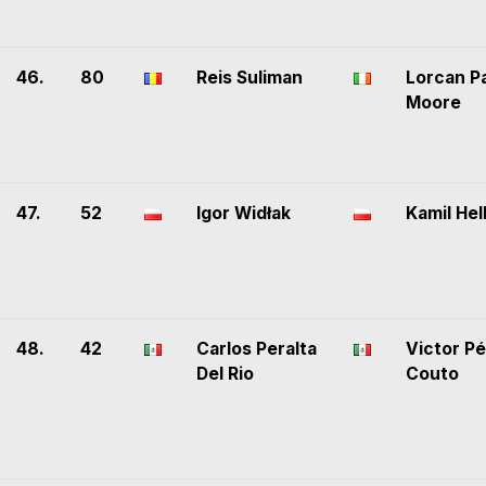
46.
80
Reis Suliman
Lorcan P
Moore
47.
52
Igor Widłak
Kamil Hel
48.
42
Carlos Peralta
Victor P
Del Rio
Couto