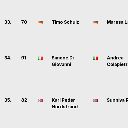
33.
70
Timo Schulz
Maresa L
34.
91
Simone Di
Andrea
Giovanni
Colapiet
35.
82
Karl Peder
Sunniva 
Nordstrand