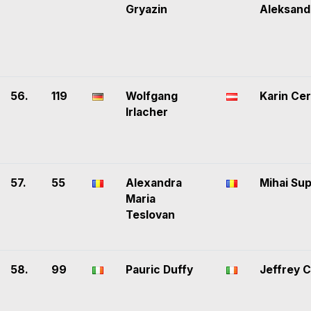
Gryazin
Aleksand
56.
119
Wolfgang
Karin Ce
Irlacher
57.
55
Alexandra
Mihai Su
Maria
Teslovan
58.
99
Pauric Duffy
Jeffrey 