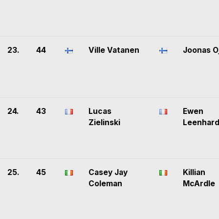
23.
44
Ville Vatanen
Joonas O
24.
43
Lucas
Ewen
Zielinski
Leenhard
25.
45
Casey Jay
Killian
Coleman
McArdle