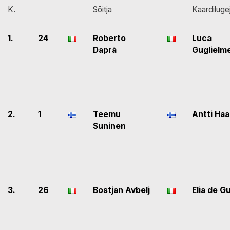
K.
Sõitja
Kaardiluge
1.
24
Roberto
Luca
Daprà
Guglielme
2.
1
Teemu
Antti Haa
Suninen
3.
26
Bostjan Avbelj
Elia de G