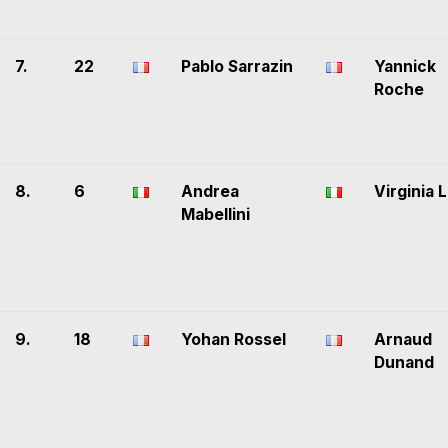
7.
22
Pablo Sarrazin
Yannick
Roche
8.
6
Andrea
Virginia 
Mabellini
9.
18
Yohan Rossel
Arnaud
Dunand