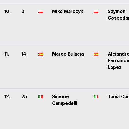
10.
2
Miko Marczyk
Szymon
Gospoda
11.
14
Marco Bulacia
Alejandr
Fernand
Lopez
12.
25
Simone
Tania Ca
Campedelli