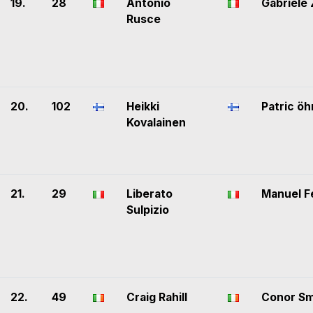
19.
28
Antonio
Gabriele 
Rusce
20.
102
Heikki
Patric ö
Kovalainen
21.
29
Liberato
Manuel F
Sulpizio
22.
49
Craig Rahill
Conor Sm