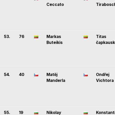
Ceccato
Tirabosc
53.
76
Markas
Titas
Buteikis
čapkausk
54.
40
Matěj
Ondřej
Manderla
Vichtora
55.
19
Nikolay
Konstant