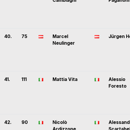
Cambiaghi
Paganoni
40.
75
Marcel
Jürgen H
Neulinger
41.
111
Mattia Vita
Alessio
Foresto
42.
90
Nicolò
Alessand
Ardizzone
Scartabel