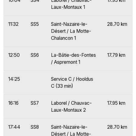
10:04
SS4
Laborel / Chauvac-
17.95 km
Laux-Montaux 1
11:32
SS5
Saint-Nazaire-le-
28.70 km
Désert / La Motte-
Chalancon 1
12:50
SS6
La-Bâtie-des-Fontes
17.79 km
/ Aspremont 1
14:25
Service C / Hooldus
C (33 min)
16:16
SS7
Laborel / Chauvac-
17.95 km
Laux-Montaux 2
17:44
SS8
Saint-Nazaire-le-
28.70 km
Désert / La Motte-