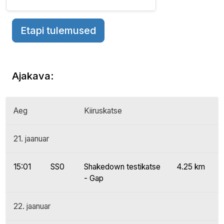
Etapi tulemused
Ajakava:
Aeg
Kiiruskatse
21. jaanuar
15:01
SS0
Shakedown testikatse
4.25 km
- Gap
22. jaanuar