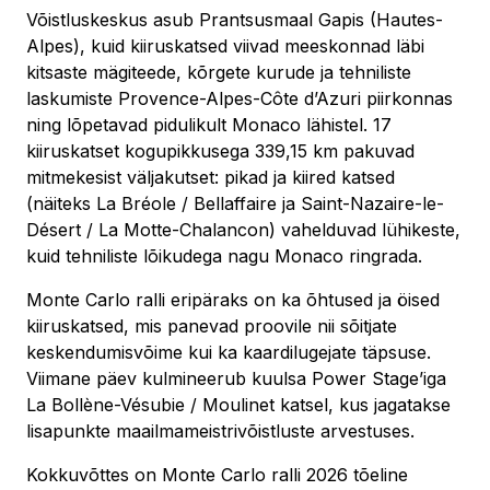
Võistluskeskus asub Prantsusmaal Gapis (Hautes-
Alpes), kuid kiiruskatsed viivad meeskonnad läbi
kitsaste mägiteede, kõrgete kurude ja tehniliste
laskumiste Provence-Alpes-Côte d’Azuri piirkonnas
ning lõpetavad pidulikult Monaco lähistel. 17
kiiruskatset kogupikkusega 339,15 km pakuvad
mitmekesist väljakutset: pikad ja kiired katsed
(näiteks La Bréole / Bellaffaire ja Saint-Nazaire-le-
Désert / La Motte-Chalancon) vahelduvad lühikeste,
kuid tehniliste lõikudega nagu Monaco ringrada.
Monte Carlo ralli eripäraks on ka õhtused ja öised
kiiruskatsed, mis panevad proovile nii sõitjate
keskendumisvõime kui ka kaardilugejate täpsuse.
Viimane päev kulmineerub kuulsa Power Stage’iga
La Bollène-Vésubie / Moulinet katsel, kus jagatakse
lisapunkte maailmameistrivõistluste arvestuses.
Kokkuvõttes on Monte Carlo ralli 2026 tõeline