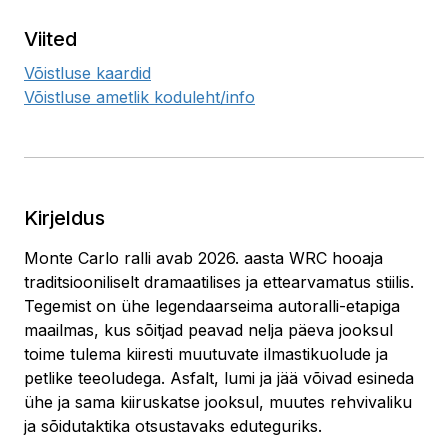
Viited
Võistluse kaardid
Võistluse ametlik koduleht/info
Kirjeldus
Monte Carlo ralli avab 2026. aasta WRC hooaja
traditsiooniliselt dramaatilises ja ettearvamatus stiilis.
Tegemist on ühe legendaarseima autoralli-etapiga
maailmas, kus sõitjad peavad nelja päeva jooksul
toime tulema kiiresti muutuvate ilmastikuolude ja
petlike teeoludega. Asfalt, lumi ja jää võivad esineda
ühe ja sama kiiruskatse jooksul, muutes rehvivaliku
ja sõidutaktika otsustavaks eduteguriks.