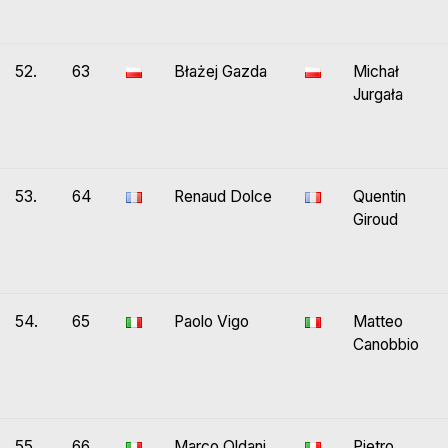
52.
63
Błażej Gazda
Michał
Jurgała
53.
64
Renaud Dolce
Quentin
Giroud
54.
65
Paolo Vigo
Matteo
Canobbio
55.
66
Marco Oldani
Pietro