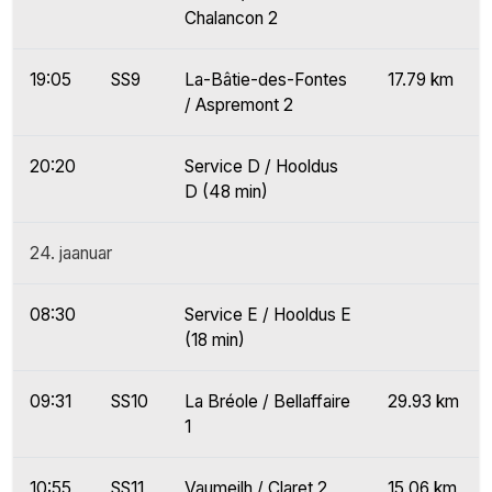
Chalancon 2
19:05
SS9
La-Bâtie-des-Fontes
17.79 km
/ Aspremont 2
20:20
Service D / Hooldus
D (48 min)
24. jaanuar
08:30
Service E / Hooldus E
(18 min)
09:31
SS10
La Bréole / Bellaffaire
29.93 km
1
10:55
SS11
Vaumeilh / Claret 2
15.06 km