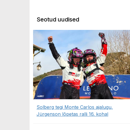
Seotud uudised
Solberg tegi Monte Carlos ajalugu,
Jürgenson lõpetas ralli 16. kohal