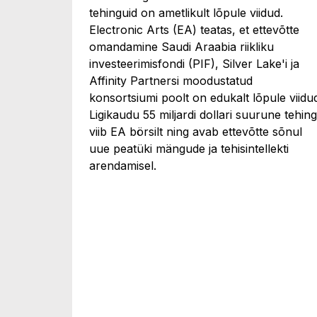
tehinguid on ametlikult lõpule viidud.
Electronic Arts (EA) teatas, et ettevõtte
omandamine Saudi Araabia riikliku
investeerimisfondi (PIF), Silver Lake'i ja
Affinity Partnersi moodustatud
konsortsiumi poolt on edukalt lõpule viidu
Ligikaudu 55 miljardi dollari suurune tehing
viib EA börsilt ning avab ettevõtte sõnul
uue peatüki mängude ja tehisintellekti
arendamisel.