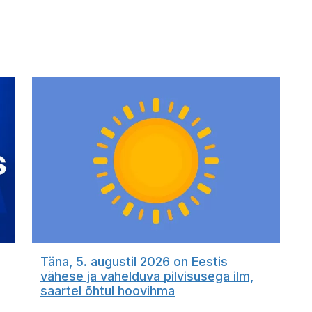
Täna, 5. augustil 2026 on Eestis
vähese ja vahelduva pilvisusega ilm,
saartel õhtul hoovihma