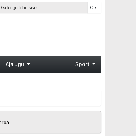
Otsi
d
Ajalugu
Sport
orda