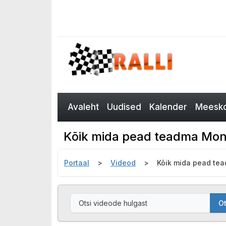
Avaleht
Uudised
Kalender
Meesko
Kõik mida pead teadma Monte
Portaal
Videod
Kõik mida pead tea
Ot