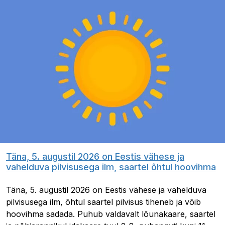
Täna, 5. augustil 2026 on Eestis vähese ja
vahelduva pilvisusega ilm, saartel õhtul hoovihma
Täna, 5. augustil 2026 on Eestis vähese ja vahelduva
pilvisusega ilm, õhtul saartel pilvisus tiheneb ja võib
hoovihma sadada. Puhub valdavalt lõunakaare, saartel