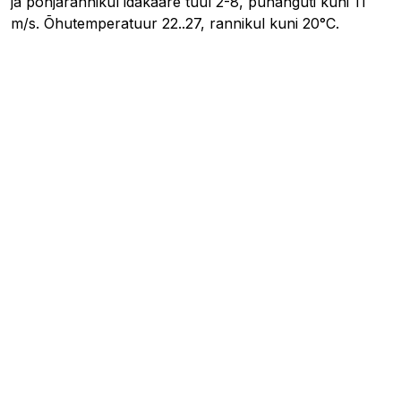
ja põhjarannikul idakaare tuul 2-8, puhanguti kuni 11
m/s. Õhutemperatuur 22..27, rannikul kuni 20°C.