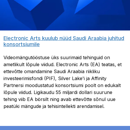
Electronic Arts kuulub nüüd Saudi Araabia juhitud
konsortsiumile
Videomängutööstuse üks suurimaid tehinguid on
ametlikult lõpule viidud. Electronic Arts (EA) teatas, et
ettevõtte omandamine Saudi Araabia riikliku
investeerimisfondi (PIF), Silver Lake'i ja Affinity
Partnersi moodustatud konsortsiumi poolt on edukalt
lõpule viidud. Ligikaudu 55 miljardi dollari suurune
tehing viib EA börsilt ning avab ettevõtte sõnul uue
peatüki mängude ja tehisintellekti arendamisel.