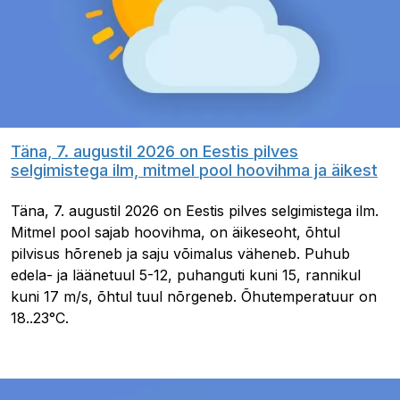
Täna, 7. augustil 2026 on Eestis pilves
selgimistega ilm, mitmel pool hoovihma ja äikest
Täna, 7. augustil 2026 on Eestis pilves selgimistega ilm.
Mitmel pool sajab hoovihma, on äikeseoht, õhtul
pilvisus hõreneb ja saju võimalus väheneb. Puhub
edela- ja läänetuul 5-12, puhanguti kuni 15, rannikul
kuni 17 m/s, õhtul tuul nõrgeneb. Õhutemperatuur on
18..23°C.