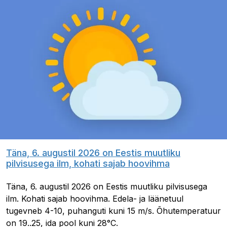
Täna, 6. augustil 2026 on Eestis muutliku
pilvisusega ilm, kohati sajab hoovihma
Täna, 6. augustil 2026 on Eestis muutliku pilvisusega
ilm. Kohati sajab hoovihma. Edela- ja läänetuul
tugevneb 4-10, puhanguti kuni 15 m/s. Õhutemperatuur
on 19..25, ida pool kuni 28°C.