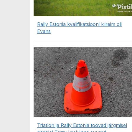
Rally Estonia kvalifikatsiooni kiireim oli
Evans
Triatlon ja Rally Estonia toovad järgmisel