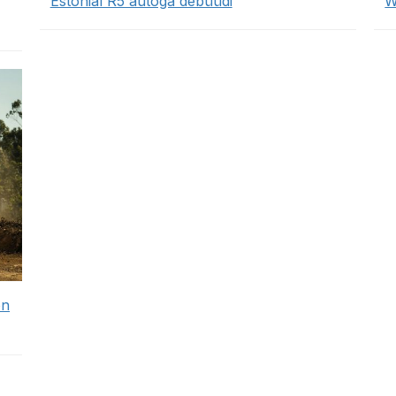
Estonial R5 autoga debüüdi
W
on