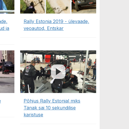
ade,
Rally Estonia 2019 - ülevaade,
ud ja
veoautod, Entskar
e
Põhjus Rally Estonial miks
Tänak sai 10 sekundilise
karistuse