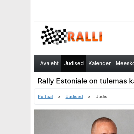
Avaleht
Uudised
Kalender
Meesko
Rally Estoniale on tulemas
Portaal
Uudised
Uudis