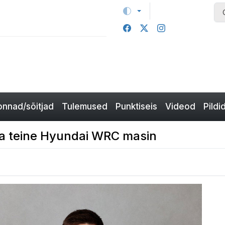
nnad/sõitjad
Tulemused
Punktiseis
Videod
Pildi
 ka teine Hyundai WRC masin