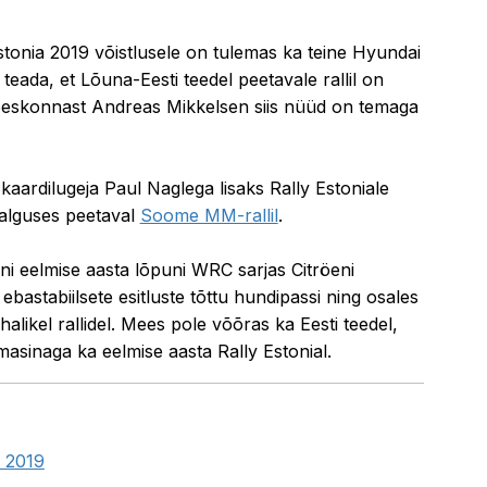
25.06.2019 21:29
 Estonia 2019 võistlusele on tulemas ka teine Hyundai
teada, et Lõuna-Eesti teedel peetavale rallil on
eskonnast Andreas Mikkelsen siis nüüd on temaga
 kaardilugeja Paul Naglega lisaks Rally Estoniale
 alguses peetaval
Soome MM-rallil
.
ni eelmise aasta lõpuni WRC sarjas Citröeni
ebastabiilsete esitluste tõttu hundipassi ning osales
alikel rallidel. Mees pole võõras ka Eesti teedel,
asinaga ka eelmise aasta Rally Estonial.
a 2019