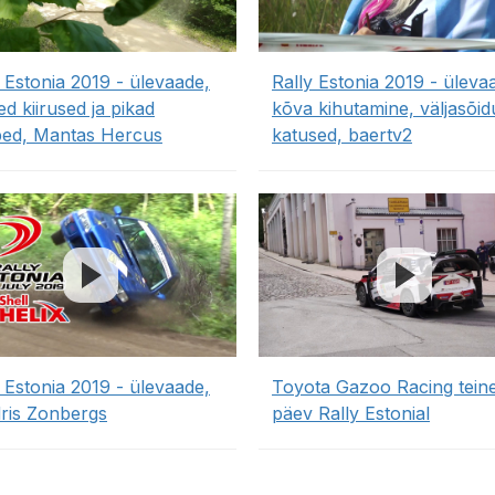
 Estonia 2019 - ülevaade,
Rally Estonia 2019 - üleva
d kiirused ja pikad
kõva kihutamine, väljasõid
ed, Mantas Hercus
katused, baertv2
 Estonia 2019 - ülevaade,
Toyota Gazoo Racing tein
ris Zonbergs
päev Rally Estonial