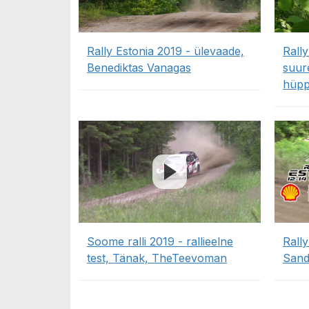
Rally Estonia 2019 - ülevaade,
Rally
Benediktas Vanagas
suure
hüpp
Soome ralli 2019 - rallieelne
Rally
test, Tänak, TheTeevoman
Sand