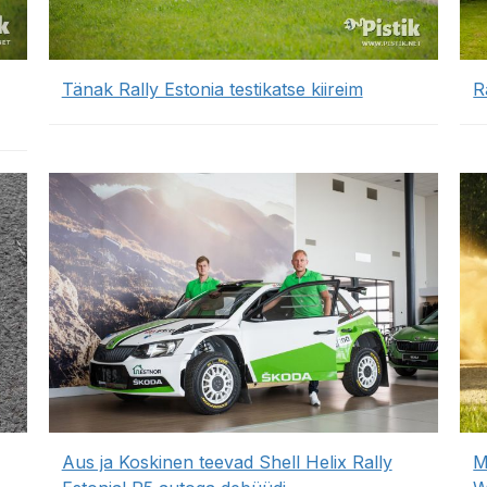
Tänak Rally Estonia testikatse kiireim
R
Aus ja Koskinen teevad Shell Helix Rally
M