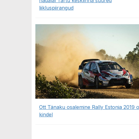
nädalal Tartu kesklinna suured
liikluspiirangud
Ott Tänaku osalemine Rally Estonia 2019 
kindel