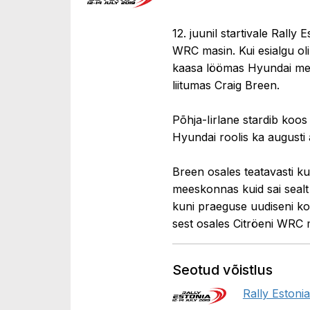
12. juunil startivale Rally
WRC masin. Kui esialgu oli 
kaasa löömas Hyundai me
liitumas Craig Breen.
Põhja-Iirlane stardib koos
Hyundai roolis ka augusti
Breen osales teatavasti ku
meeskonnas kuid sai sealt 
kuni praeguse uudiseni koh
sest osales Citröeni WRC m
Seotud võistlus
Rally Estoni