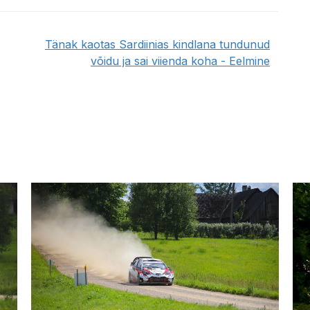
Tänak kaotas Sardiinias kindlana tundunud
võidu ja sai viienda koha - Eelmine