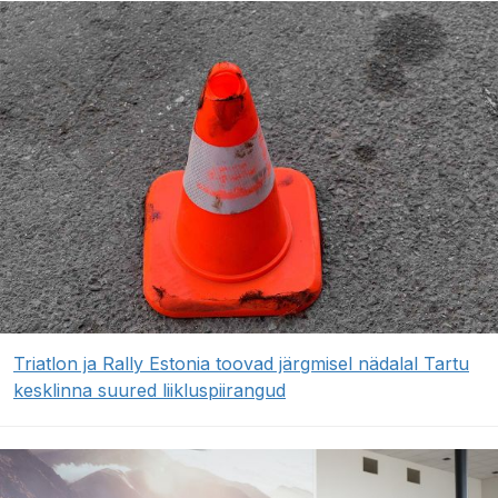
Triatlon ja Rally Estonia toovad järgmisel nädalal Tartu
kesklinna suured liikluspiirangud