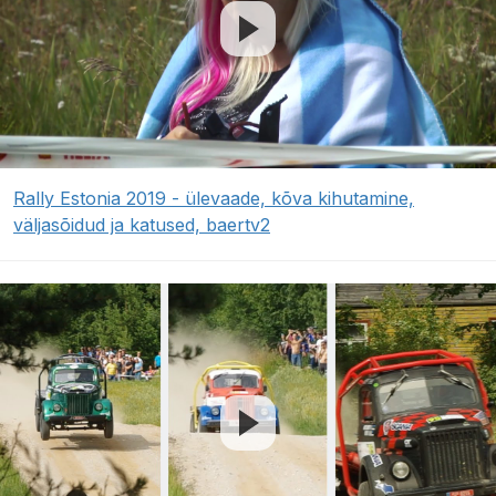
Rally Estonia 2019 - ülevaade, kõva kihutamine,
väljasõidud ja katused, baertv2