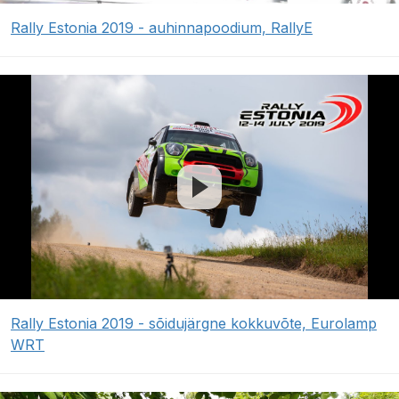
Rally Estonia 2019 - auhinnapoodium, RallyE
Rally Estonia 2019 - sõidujärgne kokkuvõte, Eurolamp
WRT