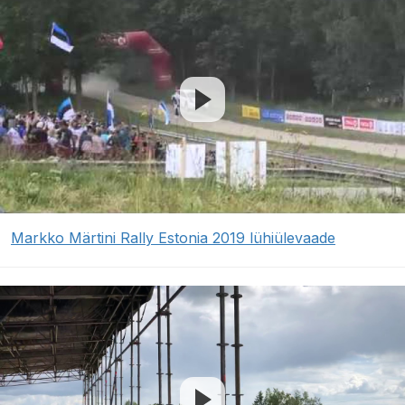
Markko Märtini Rally Estonia 2019 lühiülevaade