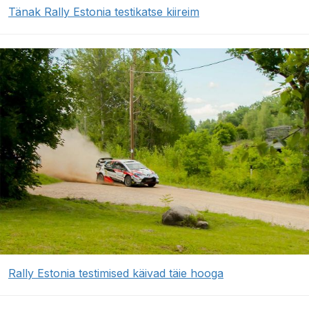
Tänak Rally Estonia testikatse kiireim
Rally Estonia testimised käivad täie hooga