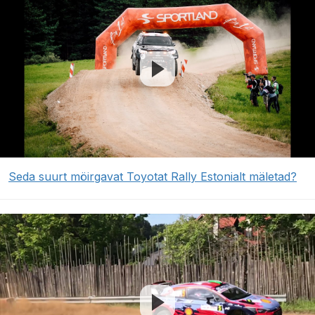
Seda suurt möirgavat Toyotat Rally Estonialt mäletad?