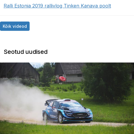
Ralli Estonia 2019 rallivlog Tinken Kanava poolt
Kõik videod
Seotud uudised