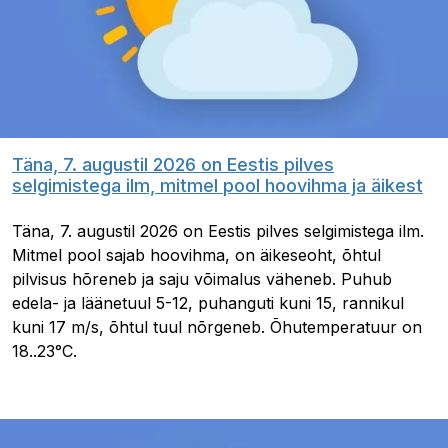
Täna, 7. augustil 2026 on Eestis pilves
selgimistega ilm, mitmel pool hoovihma ja äikest
Täna, 7. augustil 2026 on Eestis pilves selgimistega ilm.
Mitmel pool sajab hoovihma, on äikeseoht, õhtul
pilvisus hõreneb ja saju võimalus väheneb. Puhub
edela- ja läänetuul 5-12, puhanguti kuni 15, rannikul
kuni 17 m/s, õhtul tuul nõrgeneb. Õhutemperatuur on
18..23°C.