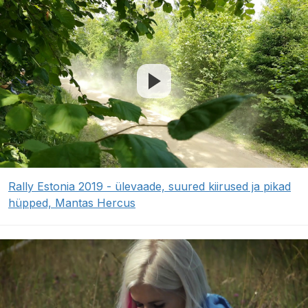
Rally Estonia 2019 - ülevaade, suured kiirused ja pikad
hüpped, Mantas Hercus