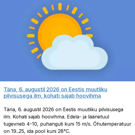
Täna, 6. augustil 2026 on Eestis muutliku
pilvisusega ilm, kohati sajab hoovihma
Täna, 6. augustil 2026 on Eestis muutliku pilvisusega
ilm. Kohati sajab hoovihma. Edela- ja läänetuul
tugevneb 4-10, puhanguti kuni 15 m/s. Õhutemperatuur
on 19..25, ida pool kuni 28°C.