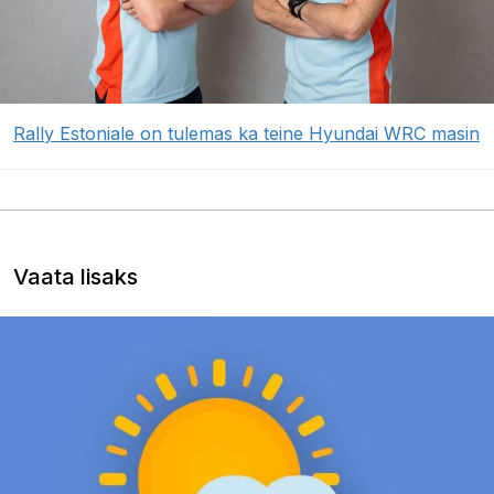
Rally Estoniale on tulemas ka teine Hyundai WRC masin
Vaata lisaks