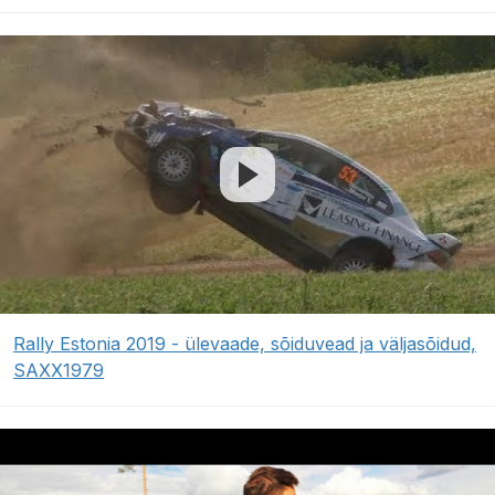
Rally Estonia 2019 - ülevaade, sõiduvead ja väljasõidud,
SAXX1979