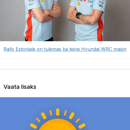
Rally Estoniale on tulemas ka teine Hyundai WRC masin
Vaata lisaks