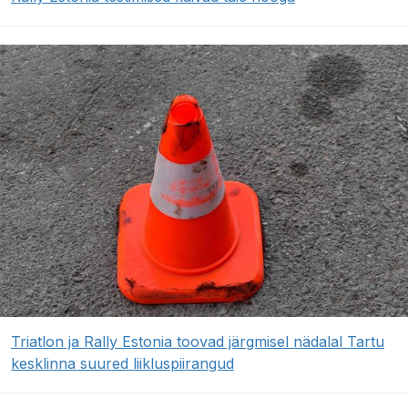
Triatlon ja Rally Estonia toovad järgmisel nädalal Tartu
kesklinna suured liikluspiirangud