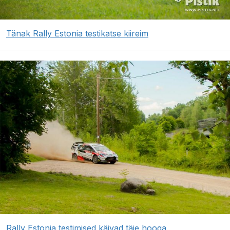
Tänak Rally Estonia testikatse kiireim
Rally Estonia testimised käivad täie hooga