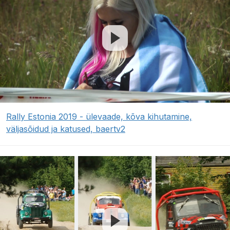
Rally Estonia 2019 - ülevaade, kõva kihutamine,
väljasõidud ja katused, baertv2