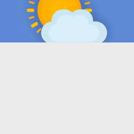
Täna, 7. augustil 2026 on Eestis pilves
selgimistega ilm, mitmel pool hoovihma ja äikest
Täna, 7. augustil 2026 on Eestis pilves selgimistega ilm.
Mitmel pool sajab hoovihma, on äikeseoht, õhtul
pilvisus hõreneb ja saju võimalus väheneb. Puhub
edela- ja läänetuul 5-12, puhanguti kuni 15, rannikul
kuni 17 m/s, õhtul tuul nõrgeneb. Õhutemperatuur on
18..23°C.