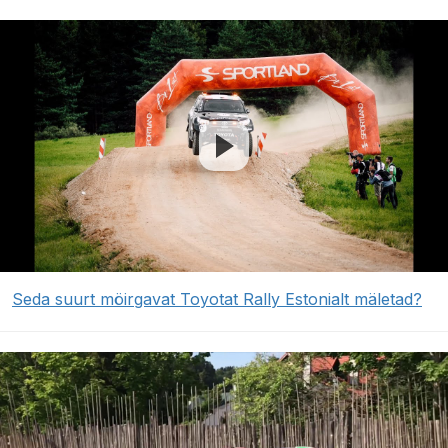
Seda suurt möirgavat Toyotat Rally Estonialt mäletad?