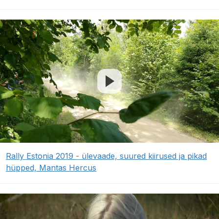
Rally Estonia 2019 - ülevaade, suured kiirused ja pikad
hüpped, Mantas Hercus