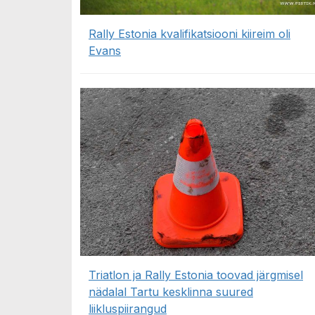
Rally Estonia kvalifikatsiooni kiireim oli
Evans
Triatlon ja Rally Estonia toovad järgmisel
nädalal Tartu kesklinna suured
liikluspiirangud