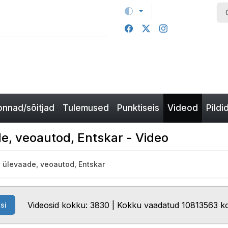
nnad/sõitjad
Tulemused
Punktiseis
Videod
Pildi
de, veoautod, Entskar - Video
- ülevaade, veoautod, Entskar
Videosid kokku: 3830 | Kokku vaadatud 10813563 k
si