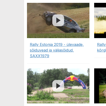
Rally Estonia 2019 - ülevaade,
Rally
sõiduvead ja väljasõidud,
kõrg
SAXX1979