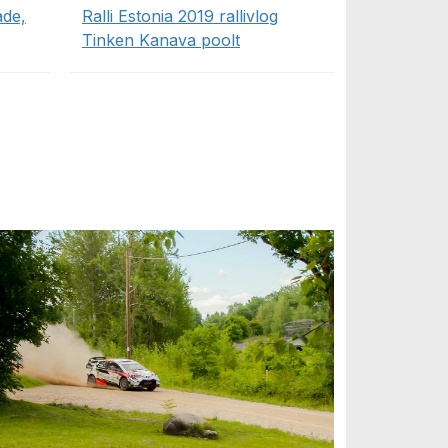
ade,
Ralli Estonia 2019 rallivlog
Tinken Kanava poolt