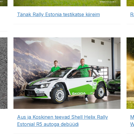
Tänak Rally Estonia testikatse kiireim
R
Aus ja Koskinen teevad Shell Helix Rally
M
Estonial R5 autoga debüüdi
W