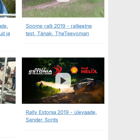
ade,
Soome ralli 2019 - rallieelne
ud ja
test, Tänak, TheTeevoman
Rally Estonia 2019 - ülevaade,
Sander Sonts