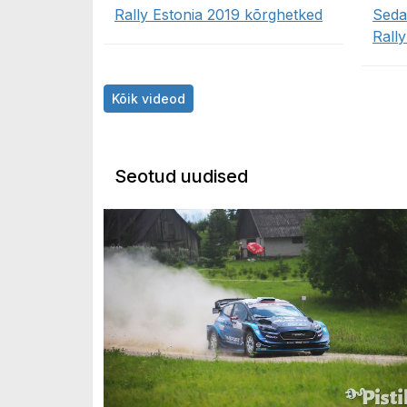
Rally Estonia 2019 kõrghetked
Seda
Rally
Kõik videod
Seotud uudised