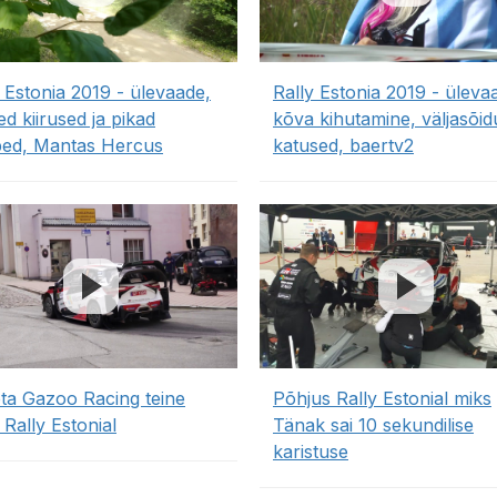
 Estonia 2019 - ülevaade,
Rally Estonia 2019 - üleva
d kiirused ja pikad
kõva kihutamine, väljasõid
ed, Mantas Hercus
katused, baertv2
ta Gazoo Racing teine
Põhjus Rally Estonial miks
Rally Estonial
Tänak sai 10 sekundilise
karistuse