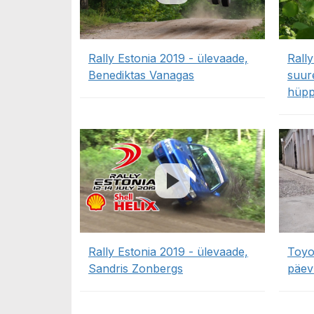
Rally Estonia 2019 - ülevaade,
Rally
Benediktas Vanagas
suure
hüpp
Rally Estonia 2019 - ülevaade,
Toyo
Sandris Zonbergs
päev 