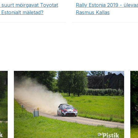
 suurt möirgavat Toyotat
Rally Estonia 2019 - üleva
 Estonialt mäletad?
Rasmus Kallas