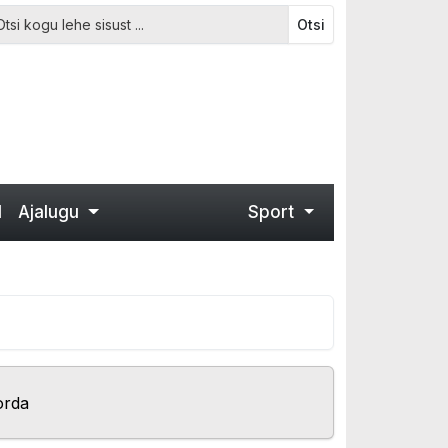
Otsi
d
Ajalugu
Sport
orda