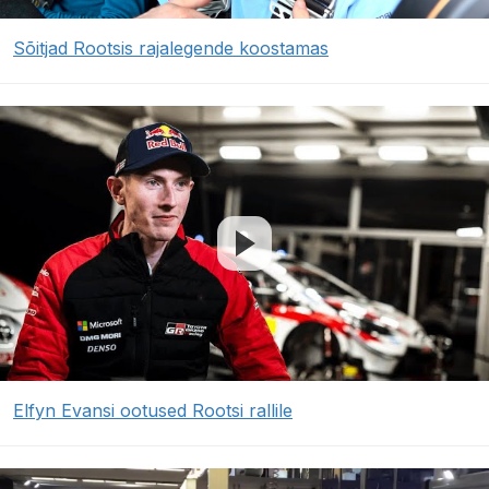
Sõitjad Rootsis rajalegende koostamas
Elfyn Evansi ootused Rootsi rallile