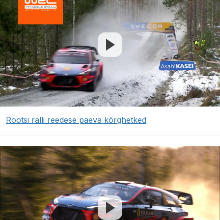
Rootsi ralli reedese päeva kõrghetked