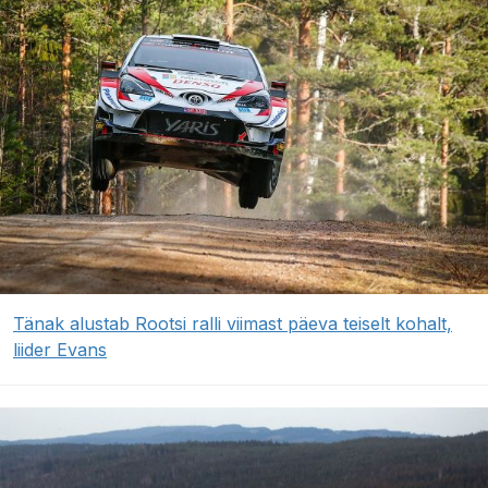
Tänak alustab Rootsi ralli viimast päeva teiselt kohalt,
liider Evans