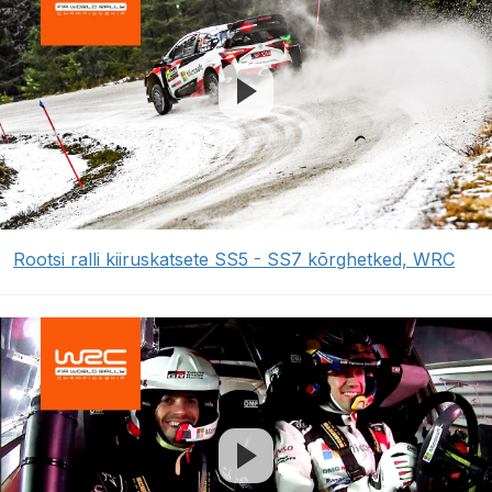
Rootsi ralli kiiruskatsete SS5 - SS7 kõrghetked, WRC