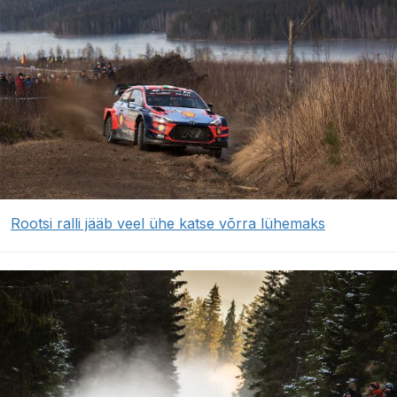
Rootsi ralli jääb veel ühe katse võrra lühemaks