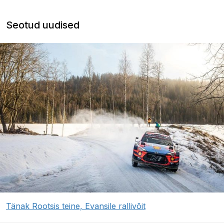
Seotud uudised
Tänak Rootsis teine, Evansile rallivõit