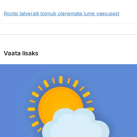
Rootsi talveralli toimub olenemata lume vaesusest
Vaata lisaks