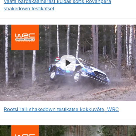
Vaata pardakaamerast kuidas sõitis Rovanperä
shakedown testikatset
Rootsi ralli shakedown testikatse kokkuvõte, WRC