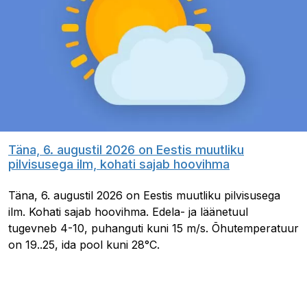
Täna, 6. augustil 2026 on Eestis muutliku
pilvisusega ilm, kohati sajab hoovihma
Täna, 6. augustil 2026 on Eestis muutliku pilvisusega
ilm. Kohati sajab hoovihma. Edela- ja läänetuul
tugevneb 4-10, puhanguti kuni 15 m/s. Õhutemperatuur
on 19..25, ida pool kuni 28°C.