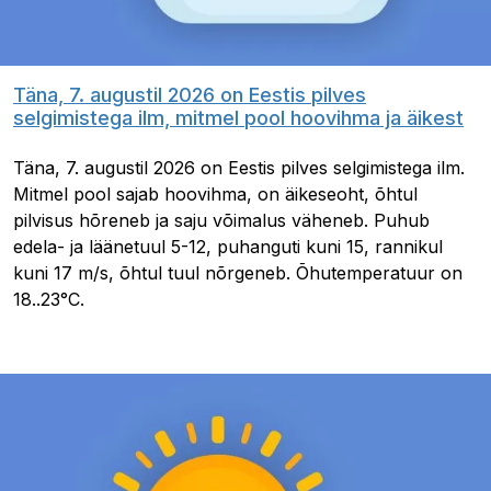
Täna, 7. augustil 2026 on Eestis pilves
selgimistega ilm, mitmel pool hoovihma ja äikest
Täna, 7. augustil 2026 on Eestis pilves selgimistega ilm.
Mitmel pool sajab hoovihma, on äikeseoht, õhtul
pilvisus hõreneb ja saju võimalus väheneb. Puhub
edela- ja läänetuul 5-12, puhanguti kuni 15, rannikul
kuni 17 m/s, õhtul tuul nõrgeneb. Õhutemperatuur on
18..23°C.