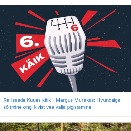
Rallisaade Kuues käik - Margus Murakas: Hyundaiga
sõitmine ongi kivist vee välja pigistamine