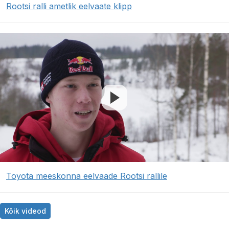
Rootsi ralli ametlik eelvaate klipp
Toyota meeskonna eelvaade Rootsi rallile
Kõik videod