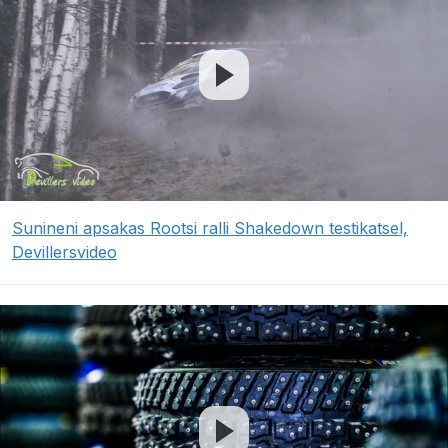
Sunineni apsakas Rootsi ralli Shakedown testikatsel,
Devillersvideo