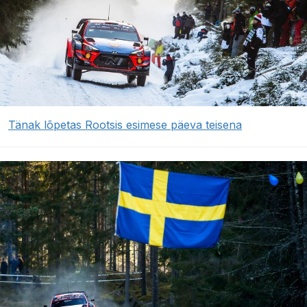
Tänak lõpetas Rootsis esimese päeva teisena