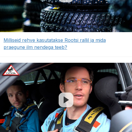
Milliseid rehve kasutatakse Rootsi rallil ja mida
praegune ilm nendega teeb?