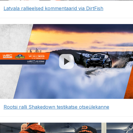
Latvala rallieelsed kommentaarid via DirtFish
Rootsi ralli Shakedown testikatse otseülekanne