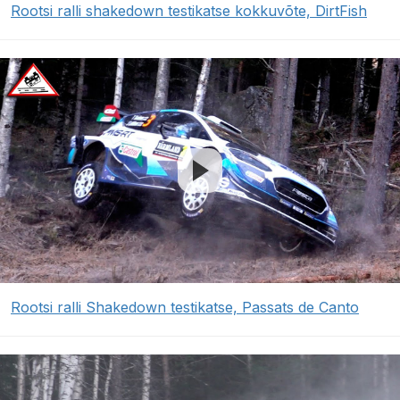
Rootsi ralli shakedown testikatse kokkuvõte, DirtFish
Rootsi ralli Shakedown testikatse, Passats de Canto