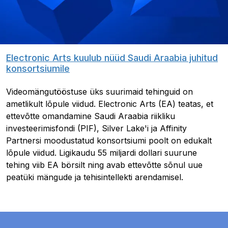
Electronic Arts kuulub nüüd Saudi Araabia juhitud
konsortsiumile
Videomängutööstuse üks suurimaid tehinguid on
ametlikult lõpule viidud. Electronic Arts (EA) teatas, et
ettevõtte omandamine Saudi Araabia riikliku
investeerimisfondi (PIF), Silver Lake'i ja Affinity
Partnersi moodustatud konsortsiumi poolt on edukalt
lõpule viidud. Ligikaudu 55 miljardi dollari suurune
tehing viib EA börsilt ning avab ettevõtte sõnul uue
peatüki mängude ja tehisintellekti arendamisel.