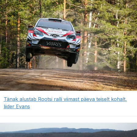
Tänak alustab Rootsi ralli viimast päeva teiselt kohalt,
liider Evans