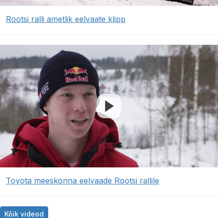
Rootsi ralli ametlik eelvaate klipp
Toyota meeskonna eelvaade Rootsi rallile
Kõik videod