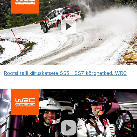
Rootsi ralli kiiruskatsete SS5 - SS7 kõrghetked, WRC