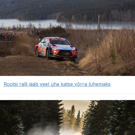
Rootsi ralli jääb veel ühe katse võrra lühemaks