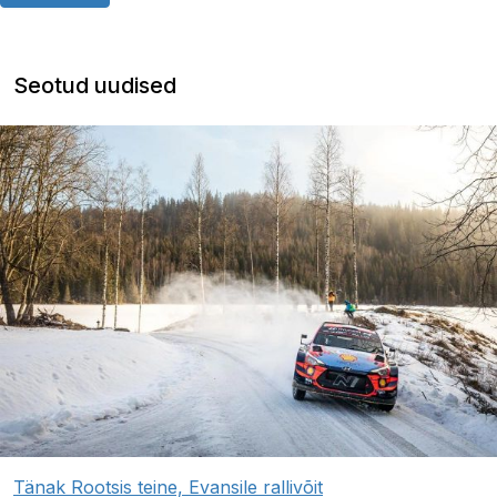
Seotud uudised
Tänak Rootsis teine, Evansile rallivõit