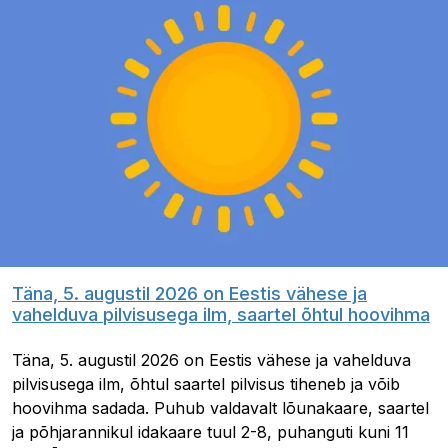
Täna, 5. augustil 2026 on Eestis vähese ja
vahelduva pilvisusega ilm, saartel õhtul hoovihma
Täna, 5. augustil 2026 on Eestis vähese ja vahelduva
pilvisusega ilm, õhtul saartel pilvisus tiheneb ja võib
hoovihma sadada. Puhub valdavalt lõunakaare, saartel
ja põhjarannikul idakaare tuul 2-8, puhanguti kuni 11