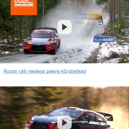
Rootsi ralli reedese päeva kõrghetked