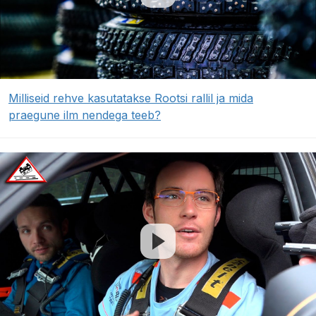
Milliseid rehve kasutatakse Rootsi rallil ja mida
praegune ilm nendega teeb?