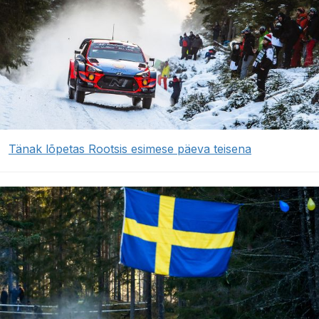
Tänak lõpetas Rootsis esimese päeva teisena