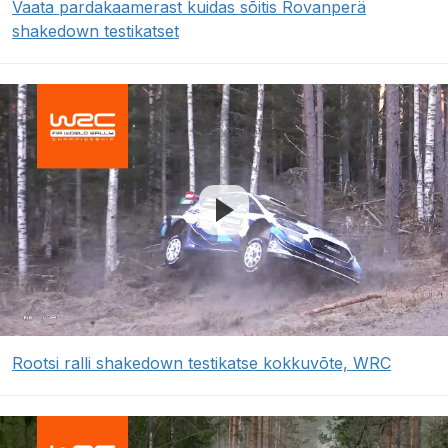
Vaata pardakaamerast kuidas sõitis Rovanperä
shakedown testikatset
Rootsi ralli shakedown testikatse kokkuvõte, WRC