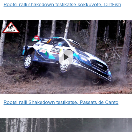
Rootsi ralli shakedown testikatse kokkuvõte, DirtFish
Rootsi ralli Shakedown testikatse, Passats de Canto