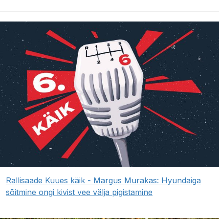
Rallisaade Kuues käik - Margus Murakas: Hyundaiga
sõitmine ongi kivist vee välja pigistamine