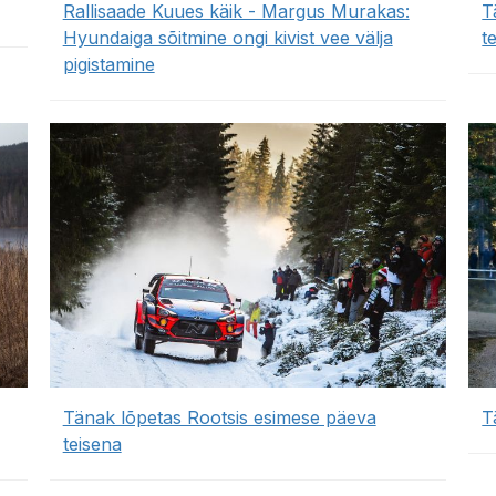
Rallisaade Kuues käik - Margus Murakas:
T
Hyundaiga sõitmine ongi kivist vee välja
t
pigistamine
Tänak lõpetas Rootsis esimese päeva
T
teisena