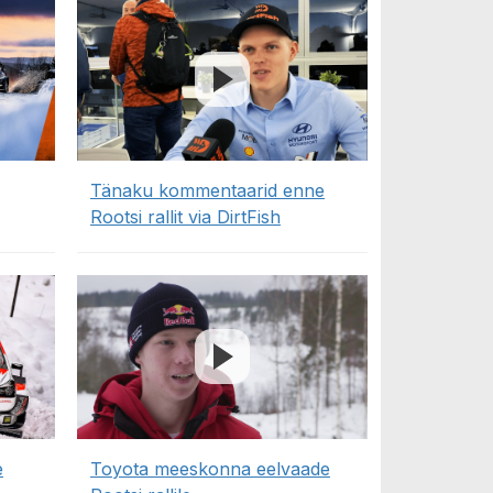
Tänaku kommentaarid enne
Rootsi rallit via DirtFish
e
Toyota meeskonna eelvaade