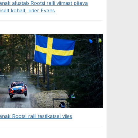
änak alustab Rootsi ralli viimast päeva
eiselt kohalt, liider Evans
änak Rootsi ralli testikatsel viies