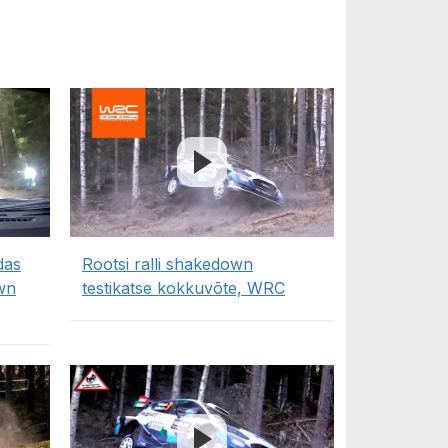
das
Rootsi ralli shakedown
wn
testikatse kokkuvõte, WRC