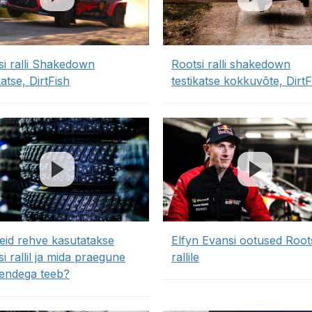
si ralli Shakedown
Rootsi ralli shakedown
katse, DirtFish
testikatse kokkuvõte, DirtF
seid rehve kasutatakse
Elfyn Evansi ootused Root
i rallil ja mida praegune
rallile
nendega teeb?