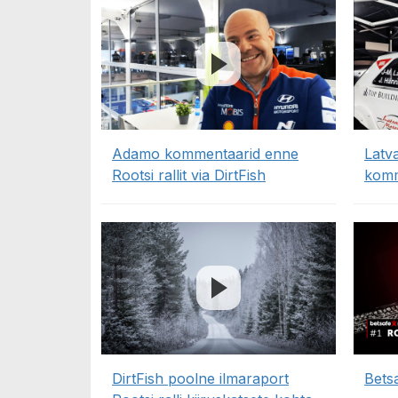
Adamo kommentaarid enne
Latva
Rootsi rallit via DirtFish
komm
DirtFish poolne ilmaraport
Betsa