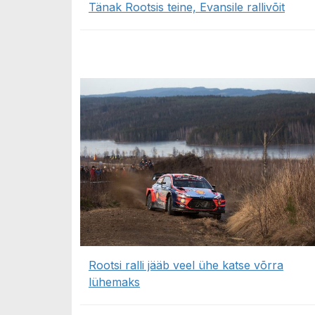
Tänak Rootsis teine, Evansile rallivõit
Rootsi ralli jääb veel ühe katse võrra
lühemaks