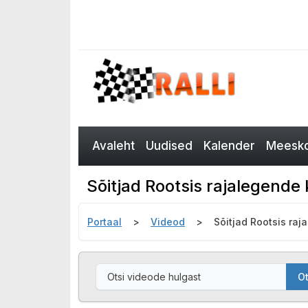
Avaleht
Uudised
Kalender
Meesko
Sõitjad Rootsis rajalegende
Portaal
Videod
Sõitjad Rootsis ra
Ot