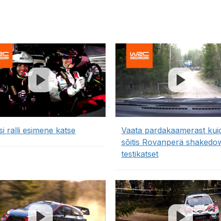
i ralli esimene katse
Vaata pardakaamerast kui
sõitis Rovanperä shakedo
testikatset