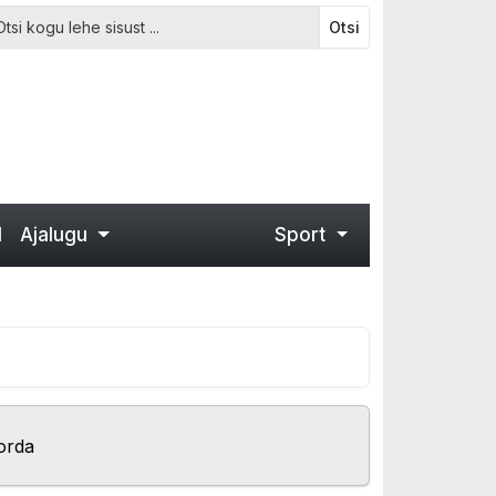
Otsi
d
Ajalugu
Sport
orda