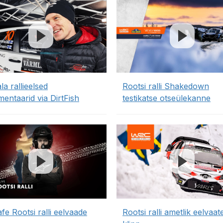
la rallieelsed
Rootsi ralli Shakedown
entaarid via DirtFish
testikatse otseülekanne
fe Rootsi ralli eelvaade
Rootsi ralli ametlik eelvaat