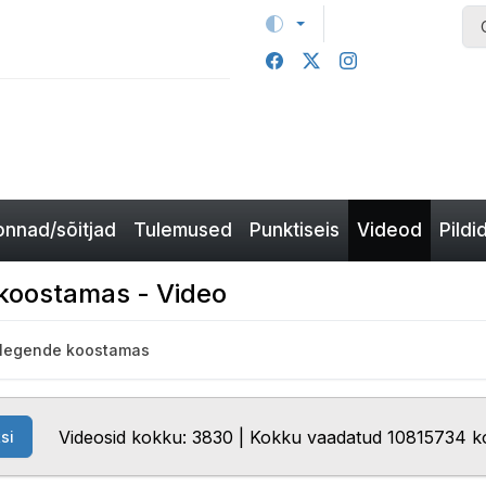
nnad/sõitjad
Tulemused
Punktiseis
Videod
Pildi
 koostamas - Video
jalegende koostamas
Videosid kokku: 3830 | Kokku vaadatud 10815734 k
si