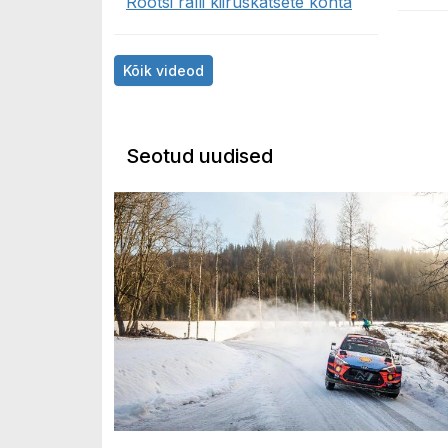
Rootsi ralli kiiruskatsete kohta
Kõik videod
Seotud uudised