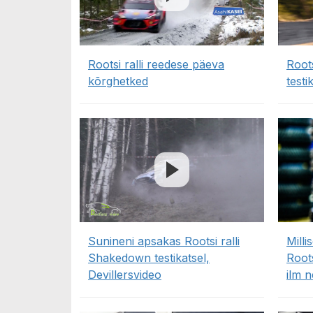
Rootsi ralli reedese päeva
Root
kõrghetked
testi
Sunineni apsakas Rootsi ralli
Milli
Shakedown testikatsel,
Roots
Devillersvideo
ilm 