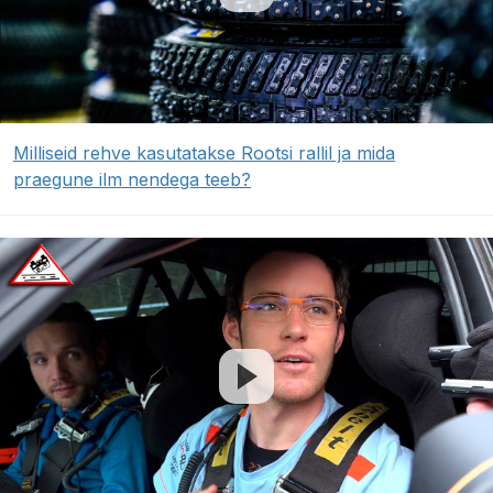
Milliseid rehve kasutatakse Rootsi rallil ja mida
praegune ilm nendega teeb?