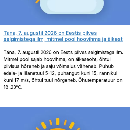
Täna, 7. augustil 2026 on Eestis pilves
selgimistega ilm, mitmel pool hoovihma ja äikest
Täna, 7. augustil 2026 on Eestis pilves selgimistega ilm.
Mitmel pool sajab hoovihma, on äikeseoht, õhtul
pilvisus hõreneb ja saju võimalus väheneb. Puhub
edela- ja läänetuul 5-12, puhanguti kuni 15, rannikul
kuni 17 m/s, õhtul tuul nõrgeneb. Õhutemperatuur on
18..23°C.