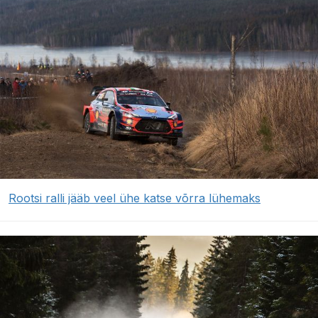
Rootsi ralli jääb veel ühe katse võrra lühemaks