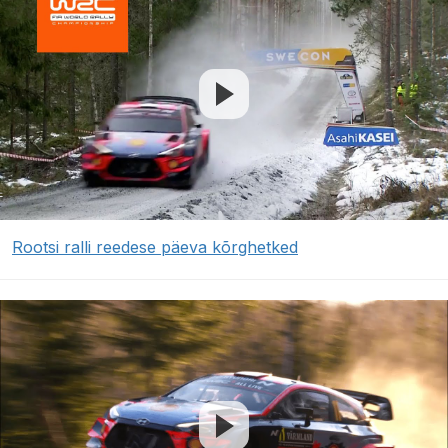
Rootsi ralli reedese päeva kõrghetked