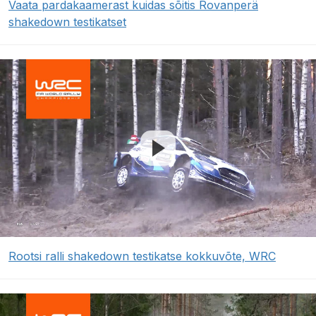
Vaata pardakaamerast kuidas sõitis Rovanperä
shakedown testikatset
Rootsi ralli shakedown testikatse kokkuvõte, WRC