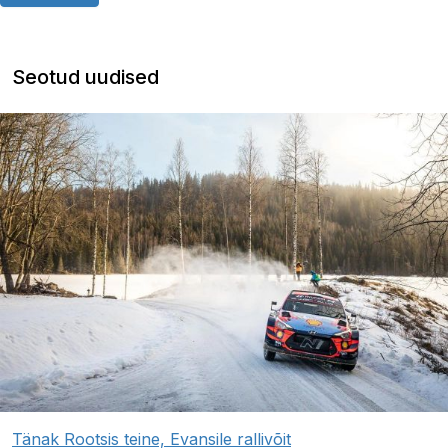
Seotud uudised
Tänak Rootsis teine, Evansile rallivõit