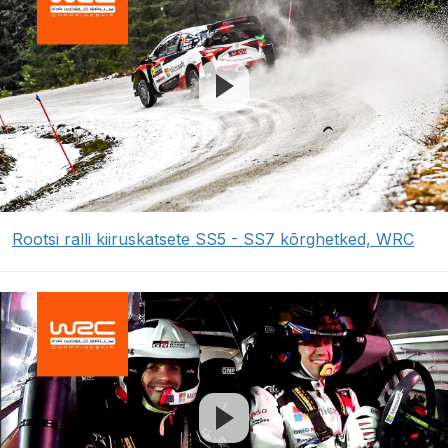
Rootsi ralli kiiruskatsete SS5 - SS7 kõrghetked, WRC