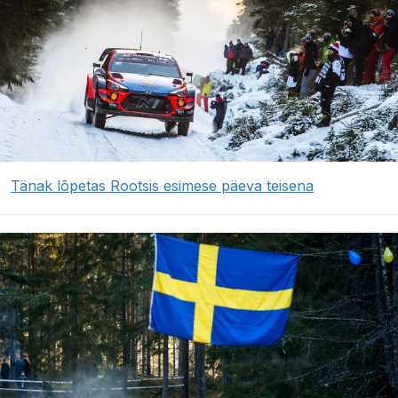
Tänak lõpetas Rootsis esimese päeva teisena