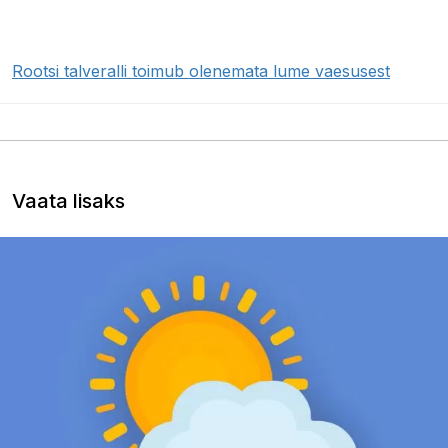
Rootsi talveralli toimub olenemata lume vaesusest
Vaata lisaks