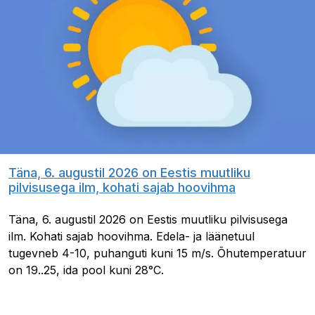
Täna, 6. augustil 2026 on Eestis muutliku
pilvisusega ilm, kohati sajab hoovihma
Täna, 6. augustil 2026 on Eestis muutliku pilvisusega
ilm. Kohati sajab hoovihma. Edela- ja läänetuul
tugevneb 4-10, puhanguti kuni 15 m/s. Õhutemperatuur
on 19..25, ida pool kuni 28°C.