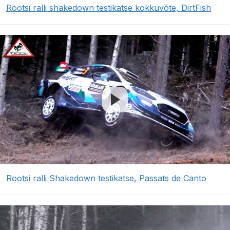
Rootsi ralli shakedown testikatse kokkuvõte, DirtFish
Rootsi ralli Shakedown testikatse, Passats de Canto