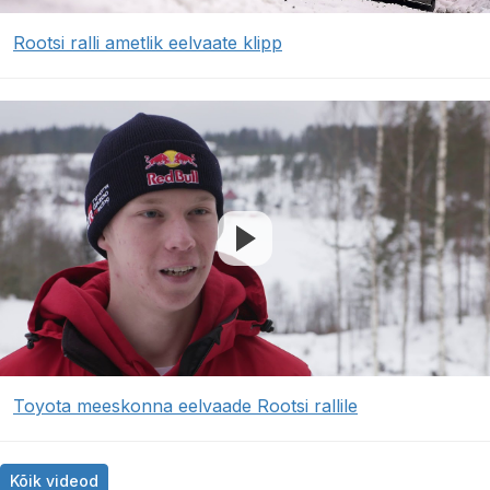
Rootsi ralli ametlik eelvaate klipp
Toyota meeskonna eelvaade Rootsi rallile
Kõik videod