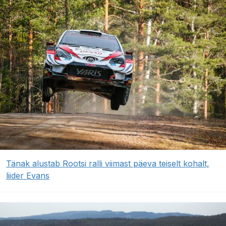
Tänak alustab Rootsi ralli viimast päeva teiselt kohalt,
liider Evans