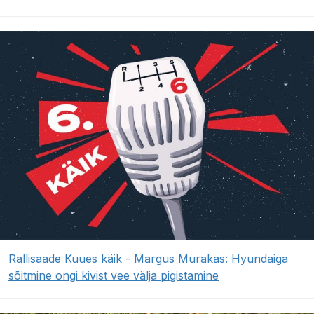
Rallisaade Kuues käik - Margus Murakas: Hyundaiga
sõitmine ongi kivist vee välja pigistamine