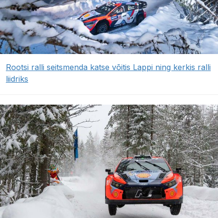
Rootsi ralli seitsmenda katse võitis Lappi ning kerkis ralli
liidriks