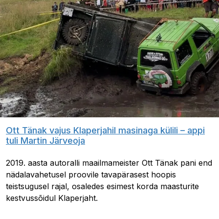
Ott Tänak vajus Klaperjahil masinaga külili – appi
tuli Martin Järveoja
2019. aasta autoralli maailmameister Ott Tänak pani end
nädalavahetusel proovile tavapärasest hoopis
teistsugusel rajal, osaledes esimest korda maasturite
kestvussõidul Klaperjaht.