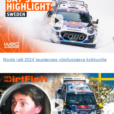
Rootsi ralli 2024 laupäevase võistluspäeva kokkuvõte