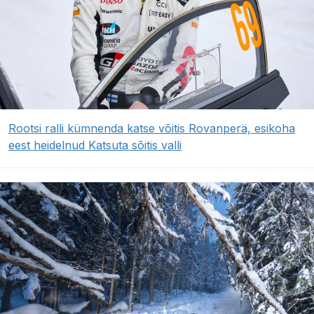
Rootsi ralli kümnenda katse võitis Rovanperä, esikoha
eest heidelnud Katsuta sõitis valli