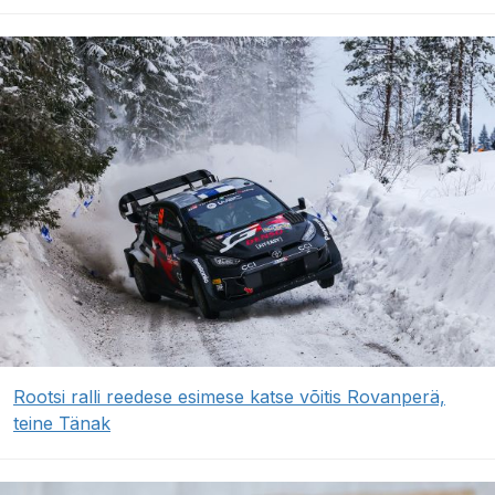
Rootsi ralli reedese esimese katse võitis Rovanperä,
teine Tänak