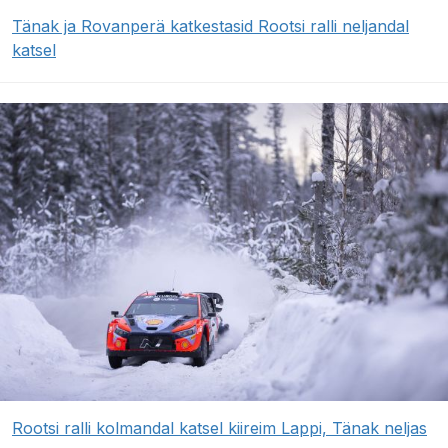
Tänak ja Rovanperä katkestasid Rootsi ralli neljandal
katsel
Rootsi ralli kolmandal katsel kiireim Lappi, Tänak neljas