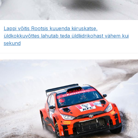
Lappi võitis Rootsis kuuenda kiiruskatse,
üldkokkuvõttes lahutab teda üldliidrikohast vähem kui
sekund