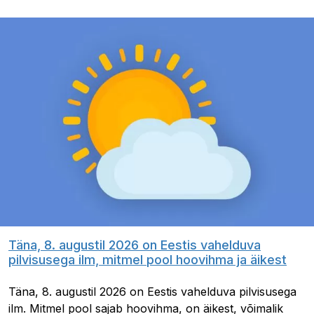
Täna, 8. augustil 2026 on Eestis vahelduva
pilvisusega ilm, mitmel pool hoovihma ja äikest
Täna, 8. augustil 2026 on Eestis vahelduva pilvisusega
ilm. Mitmel pool sajab hoovihma, on äikest, võimalik