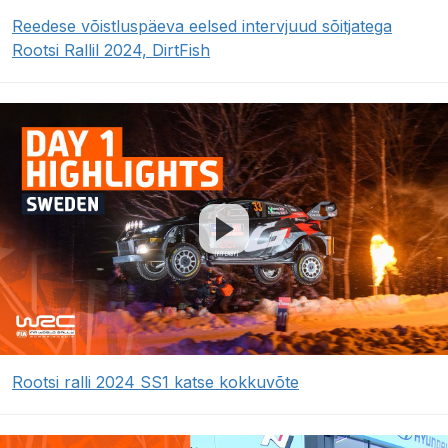
Reedese võistluspäeva eelsed intervjuud sõitjatega
Rootsi Rallil 2024, DirtFish
Rootsi ralli 2024 SS1 katse kokkuvõte