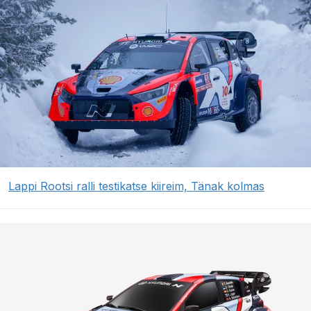
Lappi Rootsi ralli testikatse kiireim, Tänak kolmas