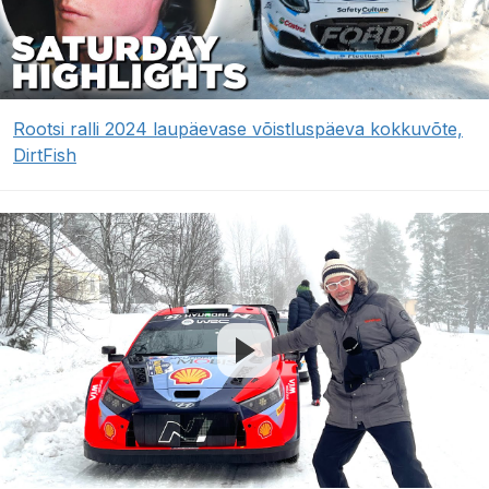
Rootsi ralli 2024 laupäevase võistluspäeva kokkuvõte,
DirtFish