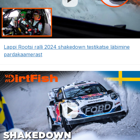
Lappi Rootsi ralli 2024 shakedown testikatse läbimine
pardakaamerast