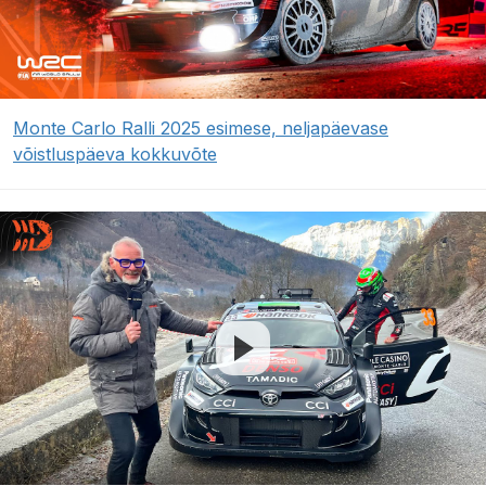
Monte Carlo Ralli 2025 esimese, neljapäevase
võistluspäeva kokkuvõte