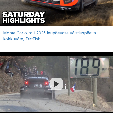
Monte Carlo ralli 2025 laupäevase võistluspäeva
kokkuvõte, DirtFish