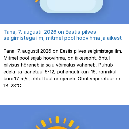
Täna, 7. augustil 2026 on Eestis pilves
selgimistega ilm, mitmel pool hoovihma ja äikest
Täna, 7. augustil 2026 on Eestis pilves selgimistega ilm.
Mitmel pool sajab hoovihma, on äikeseoht, õhtul
pilvisus hõreneb ja saju võimalus väheneb. Puhub
edela- ja läänetuul 5-12, puhanguti kuni 15, rannikul
kuni 17 m/s, õhtul tuul nõrgeneb. Õhutemperatuur on
18..23°C.