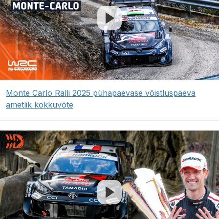
Monte Carlo Ralli 2025 pühapäevase võistluspäeva
ametlik kokkuvõte