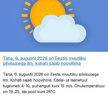
Täna, 6. augustil 2026 on Eestis muutliku
pilvisusega ilm, kohati sajab hoovihma
Täna, 6. augustil 2026 on Eestis muutliku pilvisusega
ilm. Kohati sajab hoovihma. Edela- ja läänetuul
tugevneb 4-10, puhanguti kuni 15 m/s. Õhutemperatuur
on 19..25, ida pool kuni 28°C.