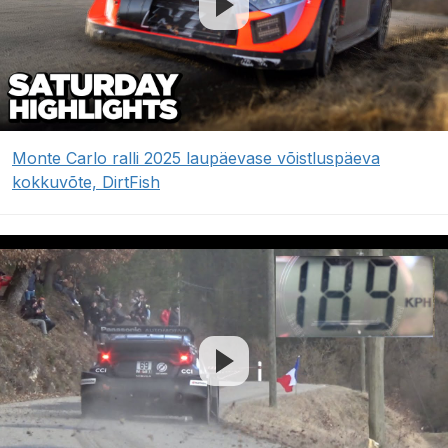
Monte Carlo ralli 2025 laupäevase võistluspäeva
kokkuvõte, DirtFish