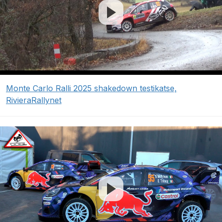
Monte Carlo Ralli 2025 shakedown testikatse,
RivieraRallynet