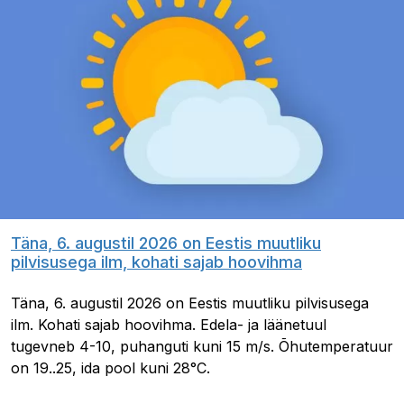
Täna, 6. augustil 2026 on Eestis muutliku
pilvisusega ilm, kohati sajab hoovihma
Täna, 6. augustil 2026 on Eestis muutliku pilvisusega
ilm. Kohati sajab hoovihma. Edela- ja läänetuul
tugevneb 4-10, puhanguti kuni 15 m/s. Õhutemperatuur
on 19..25, ida pool kuni 28°C.