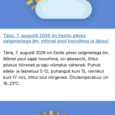
Täna, 7. augustil 2026 on Eestis pilves
selgimistega ilm, mitmel pool hoovihma ja äikest
Täna, 7. augustil 2026 on Eestis pilves selgimistega ilm.
Mitmel pool sajab hoovihma, on äikeseoht, õhtul
pilvisus hõreneb ja saju võimalus väheneb. Puhub
edela- ja läänetuul 5-12, puhanguti kuni 15, rannikul
kuni 17 m/s, õhtul tuul nõrgeneb. Õhutemperatuur on
18..23°C.