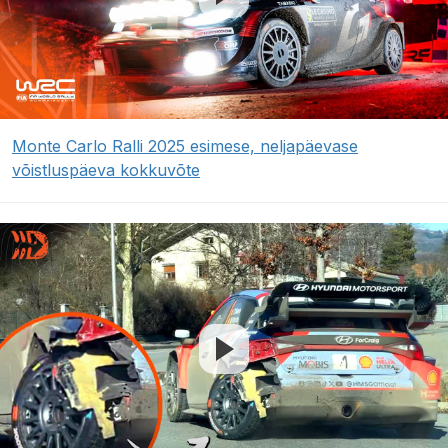
Monte Carlo Ralli 2025 esimese, neljapäevase
võistluspäeva kokkuvõte