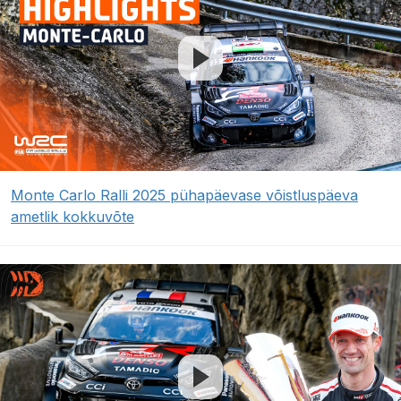
Monte Carlo Ralli 2025 pühapäevase võistluspäeva
ametlik kokkuvõte