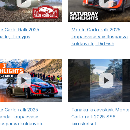
e Carlo Ralli 2025
Monte Carlo ralli 2025
aade, Tomyjus
laupäevase võistluspäeva
kokkuvõte, DirtFish
e Carlo ralli 2025
Tänaku kraaviskäik Monte
anda, laupäevase
Carlo ralli 2025 SS6
tluspäeva kokkuvõte
kiiruskatsel