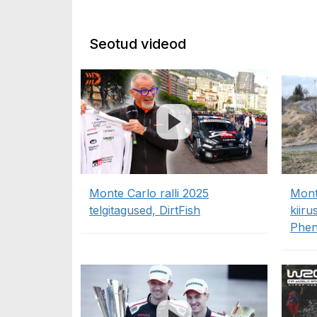
Seotud videod
Monte Carlo ralli 2025
Mont
telgitagused, DirtFish
kiiru
Phe