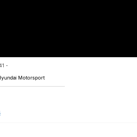
41 -
 Hyundai Motorsport
5