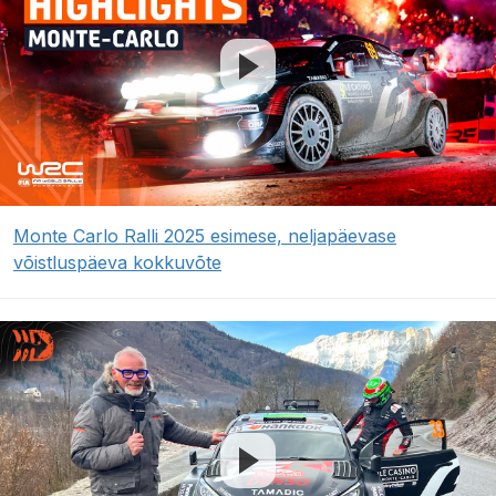
Monte Carlo Ralli 2025 esimese, neljapäevase
võistluspäeva kokkuvõte