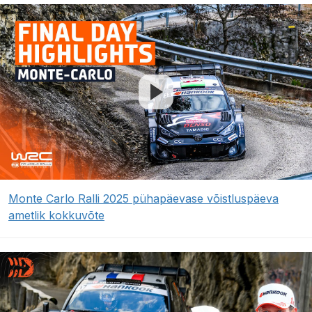
Monte Carlo Ralli 2025 pühapäevase võistluspäeva
ametlik kokkuvõte