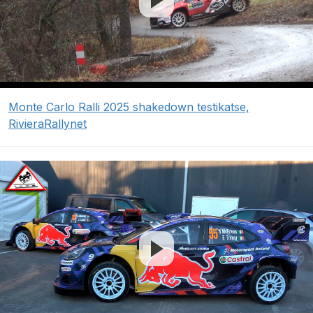
Monte Carlo Ralli 2025 shakedown testikatse,
RivieraRallynet