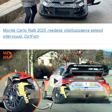
Monte Carlo Ralli 2025 reedese võistluspäeva eelsed
intervjuud, DirtFish