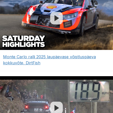
Monte Carlo ralli 2025 laupäevase võistluspäeva
kokkuvõte, DirtFish