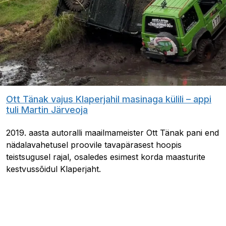
Ott Tänak vajus Klaperjahil masinaga külili – appi
tuli Martin Järveoja
2019. aasta autoralli maailmameister Ott Tänak pani end
nädalavahetusel proovile tavapärasest hoopis
teistsugusel rajal, osaledes esimest korda maasturite
kestvussõidul Klaperjaht.