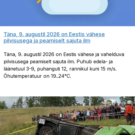
Täna, 9. augustil 2026 on Eestis vähese
pilvisusega ja peamiselt sajuta ilm
Täna, 9. augustil 2026 on Eestis vähese ja vahelduva
pilvisusega peamiselt sajuta ilm. Puhub edela- ja
läänetuul 3-9, puhanguti 12, rannikul kuni 15 m/s.
Õhutemperatuur on 19..24°C.