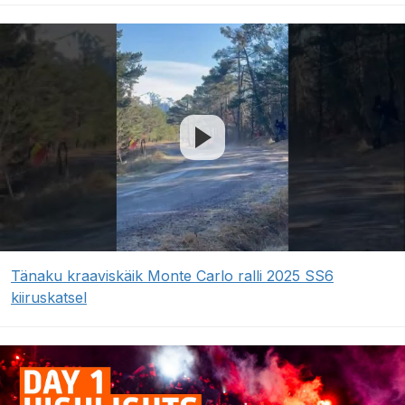
Tänaku kraaviskäik Monte Carlo ralli 2025 SS6
kiiruskatsel