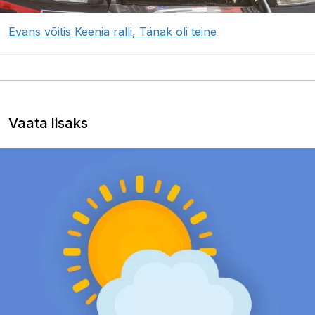
Evans võitis Keenia ralli, Tänak oli teine
Vaata lisaks