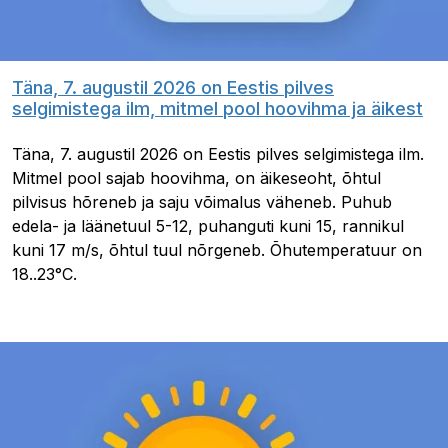
Täna, 7. augustil 2026 on Eestis pilves
selgimistega ilm, mitmel pool hoovihma ja äikest
Täna, 7. augustil 2026 on Eestis pilves selgimistega ilm.
Mitmel pool sajab hoovihma, on äikeseoht, õhtul
pilvisus hõreneb ja saju võimalus väheneb. Puhub
edela- ja läänetuul 5-12, puhanguti kuni 15, rannikul
kuni 17 m/s, õhtul tuul nõrgeneb. Õhutemperatuur on
18..23°C.