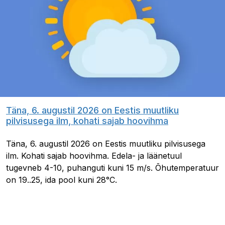
Täna, 6. augustil 2026 on Eestis muutliku
pilvisusega ilm, kohati sajab hoovihma
Täna, 6. augustil 2026 on Eestis muutliku pilvisusega
ilm. Kohati sajab hoovihma. Edela- ja läänetuul
tugevneb 4-10, puhanguti kuni 15 m/s. Õhutemperatuur
on 19..25, ida pool kuni 28°C.