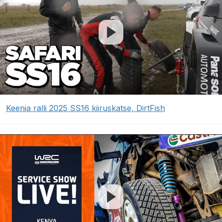
Keenia ralli 2025 SS16 kiiruskatse, DirtFish