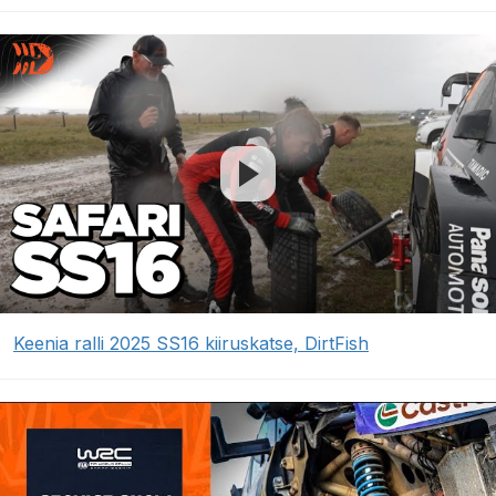
Keenia ralli 2025 SS16 kiiruskatse, DirtFish