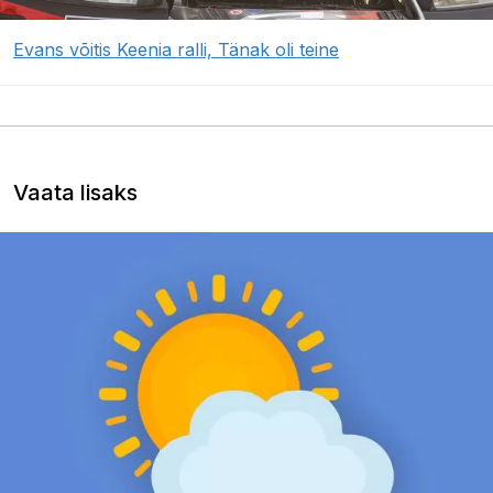
Evans võitis Keenia ralli, Tänak oli teine
Vaata lisaks