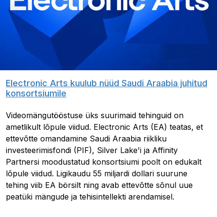
Electronic Arts kuulub nüüd Saudi Araabia juhitud
konsortsiumile
Videomängutööstuse üks suurimaid tehinguid on
ametlikult lõpule viidud. Electronic Arts (EA) teatas, et
ettevõtte omandamine Saudi Araabia riikliku
investeerimisfondi (PIF), Silver Lake'i ja Affinity
Partnersi moodustatud konsortsiumi poolt on edukalt
lõpule viidud. Ligikaudu 55 miljardi dollari suurune
tehing viib EA börsilt ning avab ettevõtte sõnul uue
peatüki mängude ja tehisintellekti arendamisel.