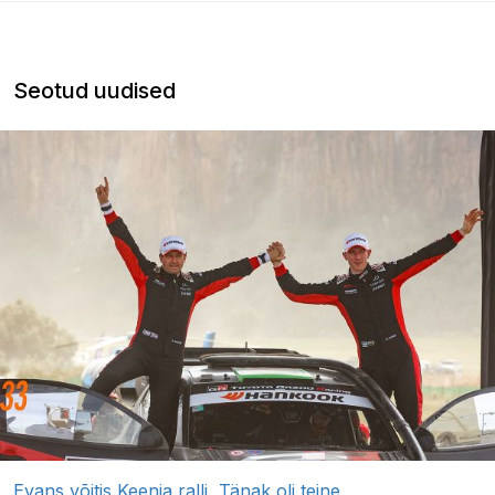
Seotud uudised
Evans võitis Keenia ralli, Tänak oli teine