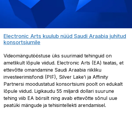
Electronic Arts kuulub nüüd Saudi Araabia juhitud
konsortsiumile
Videomängutööstuse üks suurimaid tehinguid on
ametlikult lõpule viidud. Electronic Arts (EA) teatas, et
ettevõtte omandamine Saudi Araabia riikliku
investeerimisfondi (PIF), Silver Lake'i ja Affinity
Partnersi moodustatud konsortsiumi poolt on edukalt
lõpule viidud. Ligikaudu 55 miljardi dollari suurune
tehing viib EA börsilt ning avab ettevõtte sõnul uue
peatüki mängude ja tehisintellekti arendamisel.