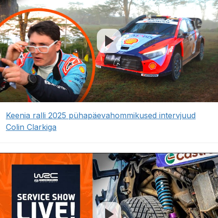
Keenia ralli 2025 pühapäevahommikused intervjuud
Colin Clarkiga