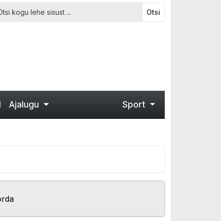
Otsi
d
Ajalugu
Sport
orda