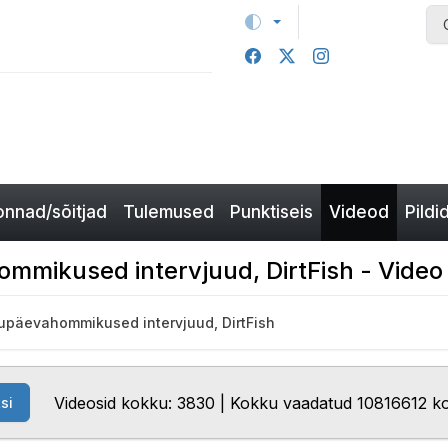
nnad/sõitjad
Tulemused
Punktiseis
Videod
Pildi
ommikused intervjuud, DirtFish - Video
laupäevahommikused intervjuud, DirtFish
Videosid kokku: 3830 | Kokku vaadatud 10816612 k
si