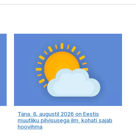
Täna, 6. augustil 2026 on Eestis
muutliku pilvisusega ilm, kohati sajab
hoovihma