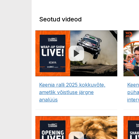
Seotud videod
Keenia ralli 2025 kokkuvõte,
Keeni
ametlik võistluse järgne
püh
analüüs
inter