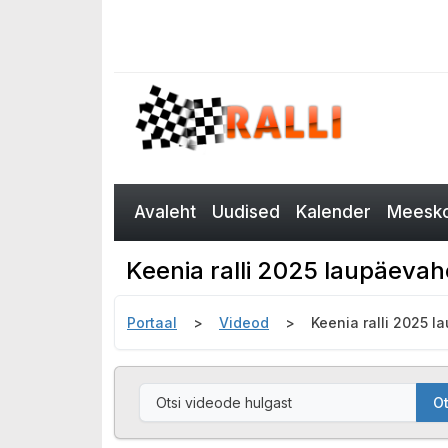
Avaleht
Uudised
Kalender
Meesko
Keenia ralli 2025 laupäevah
Portaal
Videod
Keenia ralli 2025 
Ot