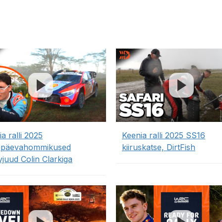
a ralli 2025
Keenia ralli 2025 SS16
apäevahommikused
kiiruskatse, DirtFish
vjuud Colin Clarkiga