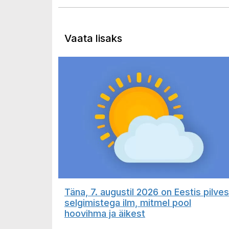
Vaata lisaks
Täna, 7. augustil 2026 on Eestis pilves
selgimistega ilm, mitmel pool
hoovihma ja äikest