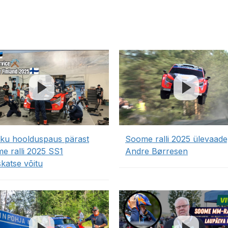
ku hoolduspaus pärast
Soome ralli 2025 ülevaade
e ralli 2025 SS1
Andre Børresen
skatse võitu