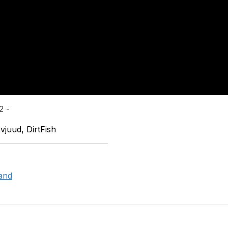
2 -
vjuud, DirtFish
land