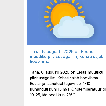
Täna, 6. augustil 2026 on Eestis
muutliku pilvisusega ilm, kohati sajab
hoovihma
Täna, 6. augustil 2026 on Eestis muutliku
pilvisusega ilm. Kohati sajab hoovihma.
Edela- ja läänetuul tugevneb 4-10,
puhanguti kuni 15 m/s. Õhutemperatuur o
19..25, ida pool kuni 28°C.