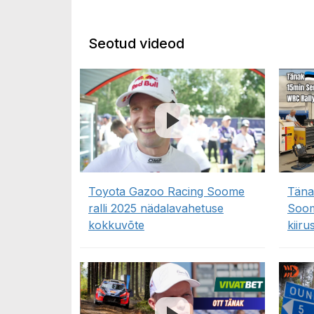
Seotud videod
Toyota Gazoo Racing Soome
Täna
ralli 2025 nädalavahetuse
Soom
kokkuvõte
kiiru