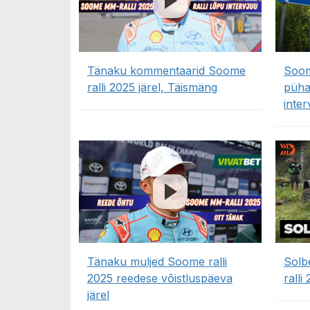
Tänaku kommentaarid Soome
Soom
ralli 2025 järel, Täismäng
püh
inter
Tänaku muljed Soome ralli
Solb
2025 reedese võistluspäeva
ralli
järel