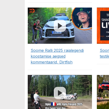
Soome Ralli 2025 rajalegendi
Soom
koostamise aegsed
test
kommentaarid, Dirtfish