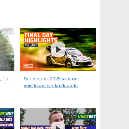
, Tor
Soome ralli 2025 viimase
võistluspäeva kokkuvõte