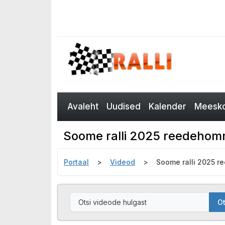
Avaleht
Uudised
Kalender
Meesko
Soome ralli 2025 reedehommi
Portaal
Videod
Soome ralli 2025 r
Ot