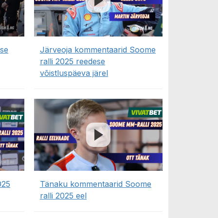
ase
Järveoja kommentaarid Soome
ralli 2025 reedese
võistluspäeva järel
025
Tänaku kommentaarid Soome
ralli 2025 eel