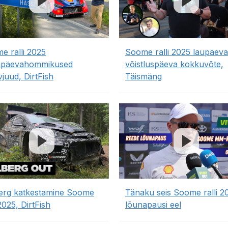
e ralli 2025
Soome ralli 2025 laupäev
apäevahommikused
võistluspäeva kokkuvõte,
vjuud, DirtFish
Täismäng
erg katkestamine Soome
Tänaku seis Soome ralli 2
 2025, DirtFish
lõunapausi eel