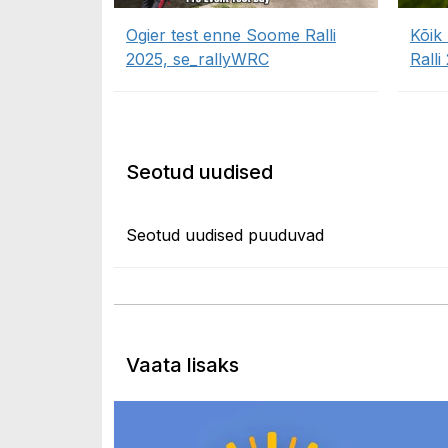
Ogier test enne Soome Ralli
Kõik
2025, se_rallyWRC
Ralli
Seotud uudised
Seotud uudised puuduvad
Vaata lisaks