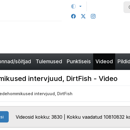
nnad/sõitjad
Tulemused
Punktiseis
Videod
Pildi
kused intervjuud, DirtFish - Video
eedehommikused intervjuud, DirtFish
Videosid kokku: 3830 | Kokku vaadatud 10810832 k
si