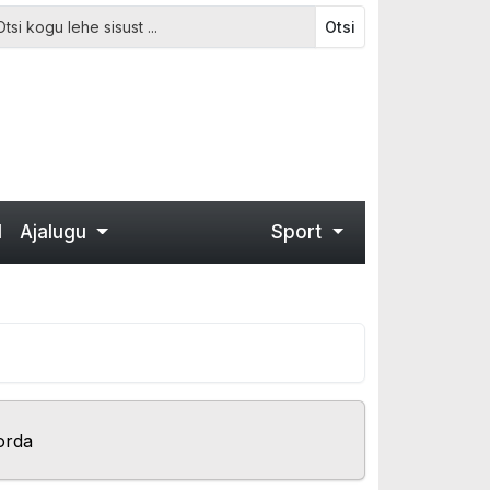
Otsi
d
Ajalugu
Sport
orda