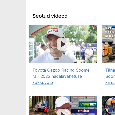
Seotud videod
Toyota Gazoo Racing Soome
Täna
ralli 2025 nädalavahetuse
Soom
kokkuvõte
kiiru