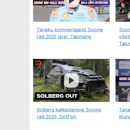
Tänaku kommentaarid Soome
Soom
ralli 2025 järel, Täismäng
võis
Täis
Solberg katkestamine Soome
Täna
ralli 2025, DirtFish
lõun