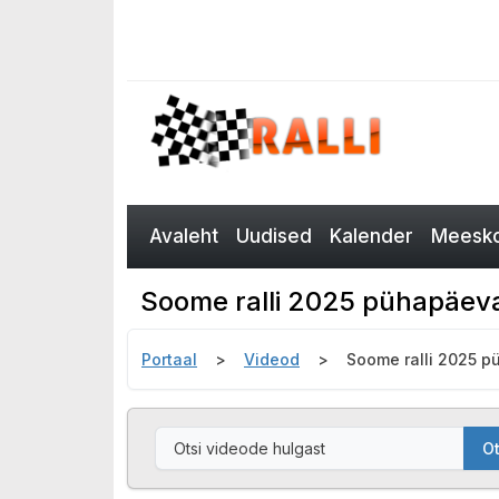
Avaleht
Uudised
Kalender
Meesko
Soome ralli 2025 pühapäeva
Portaal
Videod
Soome ralli 2025 p
Ot