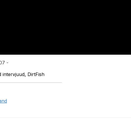
07 -
ntervjuud, DirtFish
land