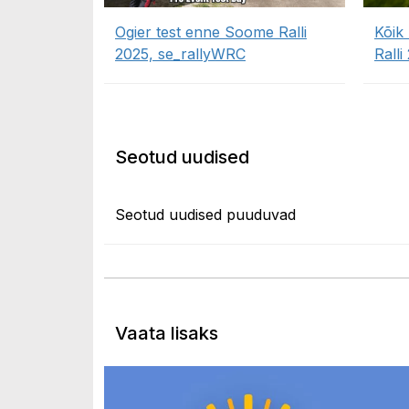
Ogier test enne Soome Ralli
Kõik
2025, se_rallyWRC
Ralli
Seotud uudised
Seotud uudised puuduvad
Vaata lisaks