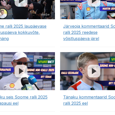
e ralli 2025 laupäevase
Järveoja kommentaarid 
tluspäeva kokkuvõte,
ralli 2025 reedese
mäng
võistluspäeva järel
ku seis Soome ralli 2025
Tänaku kommentaarid So
apausi eel
ralli 2025 eel