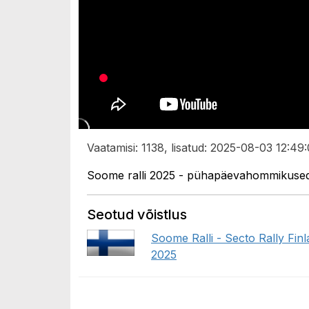
Vaatamisi: 1138, lisatud: 2025-08-03 12:49:
Soome ralli 2025 - pühapäevahommikused i
Seotud võistlus
Soome Ralli - Secto Rally Fin
2025