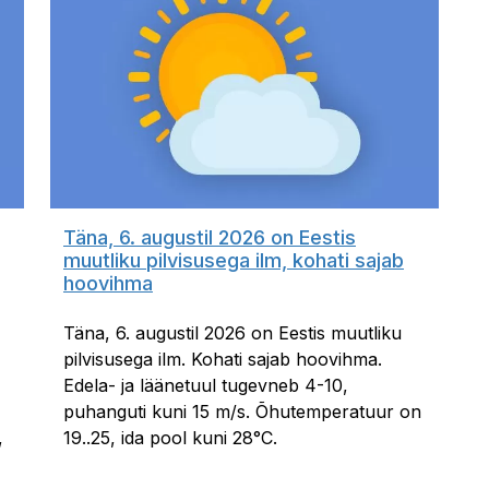
Täna, 6. augustil 2026 on Eestis
muutliku pilvisusega ilm, kohati sajab
hoovihma
Täna, 6. augustil 2026 on Eestis muutliku
pilvisusega ilm. Kohati sajab hoovihma.
Edela- ja läänetuul tugevneb 4-10,
puhanguti kuni 15 m/s. Õhutemperatuur on
,
19..25, ida pool kuni 28°C.