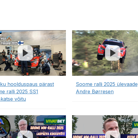
ku hoolduspaus pärast
Soome ralli 2025 ülevaade
e ralli 2025 SS1
Andre Børresen
skatse võitu