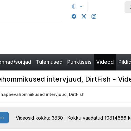
nnad/sõitjad
Tulemused
Punktiseis
Videod
Pildi
hommikused intervjuud, DirtFish - Vid
ühapäevahommikused intervjuud, DirtFish
Videosid kokku: 3830 | Kokku vaadatud 10814666 
si