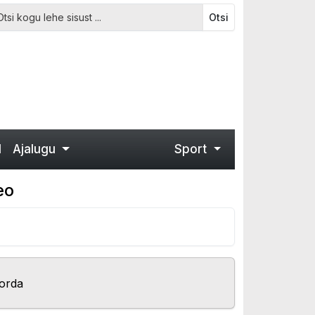
Otsi
d
Ajalugu
Sport
eo
korda