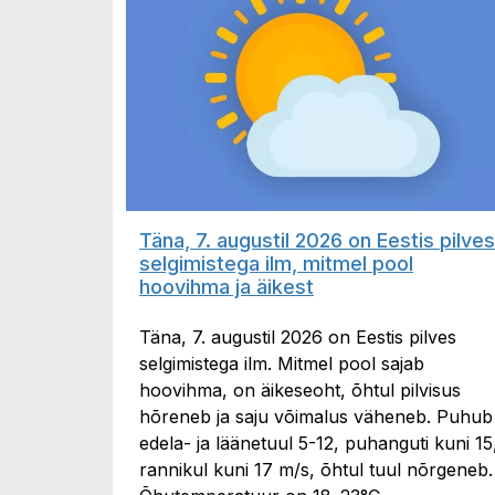
Täna, 7. augustil 2026 on Eestis pilves
selgimistega ilm, mitmel pool
hoovihma ja äikest
Täna, 7. augustil 2026 on Eestis pilves
selgimistega ilm. Mitmel pool sajab
hoovihma, on äikeseoht, õhtul pilvisus
hõreneb ja saju võimalus väheneb. Puhub
edela- ja läänetuul 5-12, puhanguti kuni 15
rannikul kuni 17 m/s, õhtul tuul nõrgeneb.