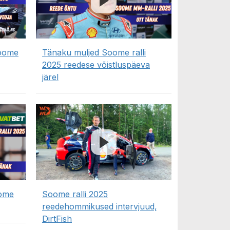
Soome
Tänaku muljed Soome ralli
2025 reedese võistluspäeva
järel
ome
Soome ralli 2025
reedehommikused intervjuud,
DirtFish