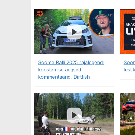
Soome Ralli 2025 rajalegendi
Soom
koostamise aegsed
test
kommentaarid, Dirtfish