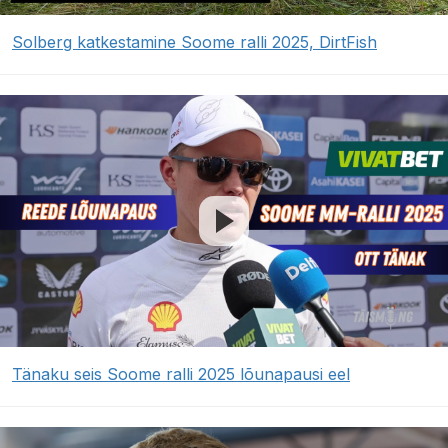
Solberg katkestamine Soome ralli 2025, DirtFish
Tänaku seis Soome ralli 2025 lõunapausi eel