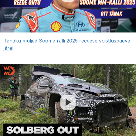
Tänaku muljed Soome ralli 2025 reedese võistluspäeva
järel