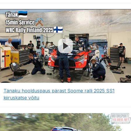
Tänaku hoolduspaus pärast Soome ralli 2025 SS1
kiiruskatse võitu