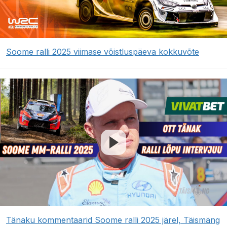
Soome ralli 2025 viimase võistluspäeva kokkuvõte
Tänaku kommentaarid Soome ralli 2025 järel, Täismäng