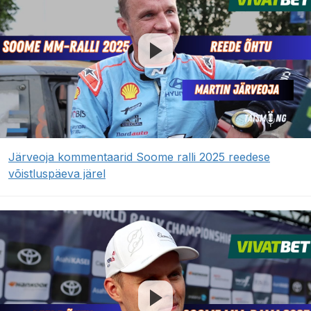
Järveoja kommentaarid Soome ralli 2025 reedese
võistluspäeva järel