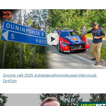
Soome ralli 2025 pühapäevahommikused intervjuud,
DirtFish