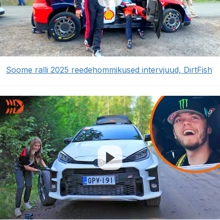
Soome ralli 2025 reedehommikused intervjuud, DirtFish