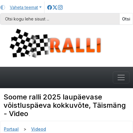
Vaheta teemat
Otsi
Soome ralli 2025 laupäevase
võistluspäeva kokkuvõte, Täismäng
- Video
Portaal
Videod