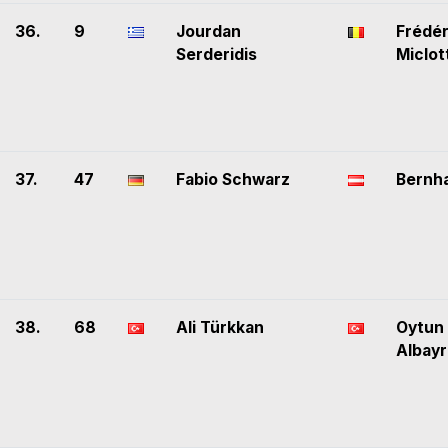
36.
9
Jourdan
Frédér
Serderidis
Miclot
37.
47
Fabio Schwarz
Bernha
38.
68
Ali Türkkan
Oytun
Albayr