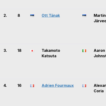
2.
8
Ott Tänak
Martin
Järveo
3.
18
Takamoto
Aaron
Katsuta
Johns
4.
16
Adrien Fourmaux
Alexa
Coria