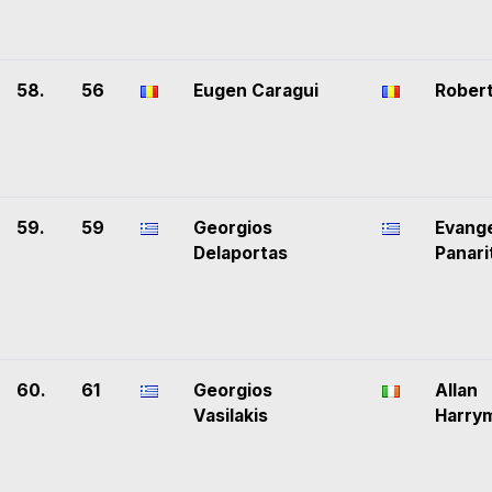
58.
56
Eugen Caragui
Robert
59.
59
Georgios
Evang
Delaportas
Panari
60.
61
Georgios
Allan
Vasilakis
Harry