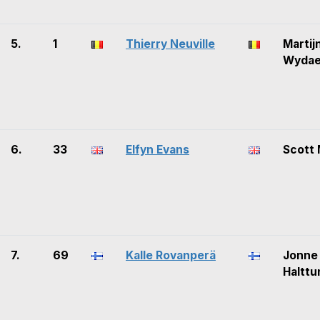
5.
1
Thierry Neuville
Martij
Wyda
6.
33
Elfyn Evans
Scott 
7.
69
Kalle Rovanperä
Jonne
Halttu