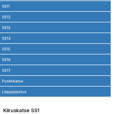
SS11
SS12
SS13
SS14
SS15
SS16
SS17
Punktikatse
Lõppjärjestus
Kiiruskatse SS1