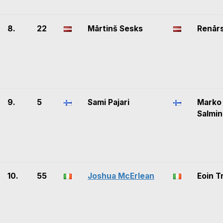
8.
22
Mārtinš Sesks
Renārs
9.
5
Sami Pajari
Marko
Salmi
10.
55
Joshua McErlean
Eoin T