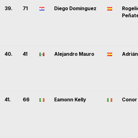
39.
71
Diego Domínguez
Rogeli
Peñat
40.
41
Alejandro Mauro
Adrián
41.
66
Eamonn Kelly
Conor