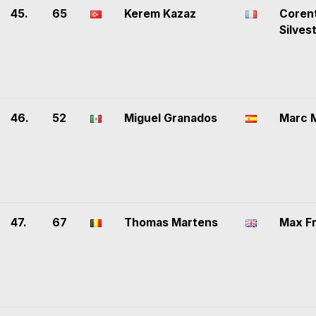
45.
65
Kerem Kazaz
Coren
Silves
46.
52
Miguel Granados
Marc M
47.
67
Thomas Martens
Max F