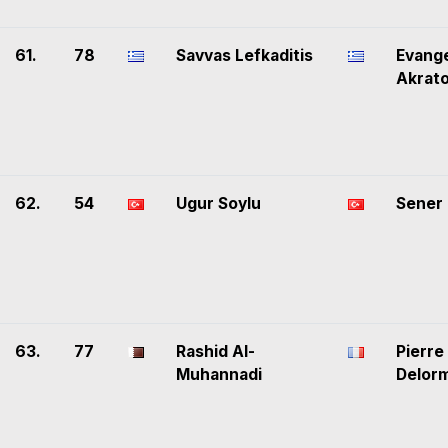
61.
78
Savvas Lefkaditis
Evang
Akrat
62.
54
Ugur Soylu
Sener
63.
77
Rashid Al-
Pierre
Muhannadi
Delor