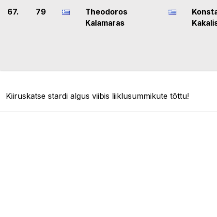
67.
79
Theodoros
Konst
Kalamaras
Kakali
Kiiruskatse stardi algus viibis liiklusummikute tõttu!