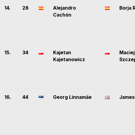
14.
28
Alejandro
Borja 
Cachón
15.
34
Kajetan
Maciej
Kajetanowicz
Szcze
16.
44
Georg Linnamäe
James