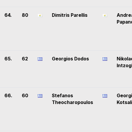
64.
80
Dimitris Parellis
Andre
Papan
65.
62
Georgios Dodos
Nikola
Intzog
66.
60
Stefanos
Georg
Theocharopoulos
Kotsal