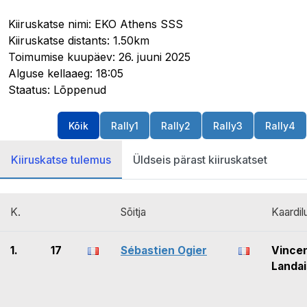
Kiiruskatse nimi: EKO Athens SSS
Kiiruskatse distants: 1.50km
Toimumise kuupäev: 26. juuni 2025
Alguse kellaaeg: 18:05
Staatus: Lõppenud
Kõik
Rally1
Rally2
Rally3
Rally4
Kiiruskatse tulemus
Üldseis pärast kiiruskatset
K.
Sõitja
Kaardil
1.
17
Sébastien Ogier
Vince
Landai