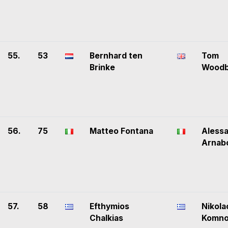
55.
53
Bernhard ten
Tom
Brinke
Woodb
56.
75
Matteo Fontana
Aless
Arnabo
57.
58
Efthymios
Nikola
Chalkias
Komn