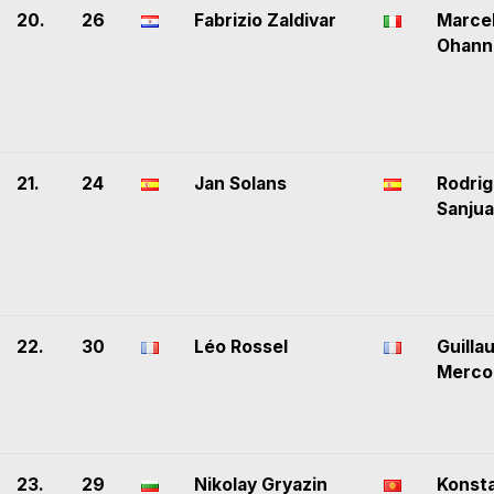
20.
26
Fabrizio Zaldivar
Marcel
Ohann
21.
24
Jan Solans
Rodri
Sanju
22.
30
Léo Rossel
Guilla
Merco
23.
29
Nikolay Gryazin
Konsta