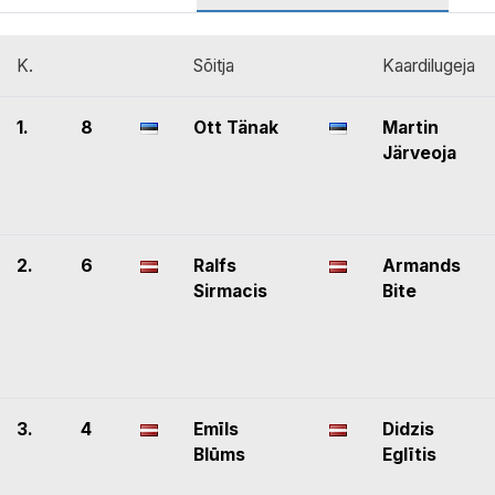
K.
Sõitja
Kaardilugeja
1.
8
Ott Tänak
Martin
Järveoja
2.
6
Ralfs
Armands
Sirmacis
Bite
3.
4
Emīls
Didzis
Blūms
Eglītis