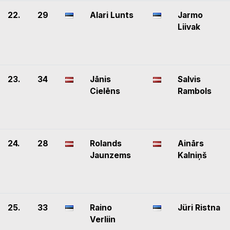
22.
29
Alari Lunts
Jarmo
Liivak
23.
34
Jānis
Salvis
Cielēns
Rambols
24.
28
Rolands
Ainārs
Jaunzems
Kalniņš
25.
33
Raino
Jüri Ristna
Verliin