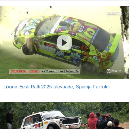
Lõuna-Eesti Ralli 2025 ülevaade, Spainja Fartuks