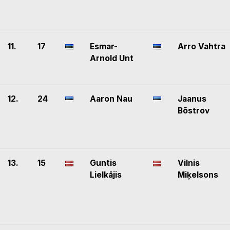
11.
17
Esmar-
Arro Vahtra
Arnold Unt
12.
24
Aaron Nau
Jaanus
Bõstrov
13.
15
Guntis
Vilnis
Lielkājis
Miķelsons